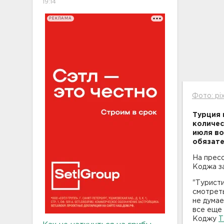
19:14
РЕКЛАМА
Фото: pi
Турция 
количес
июля во
обязате
На прес
Коджа за
"Туристи
смотреть
не думае
все еще 
Коджу
Т