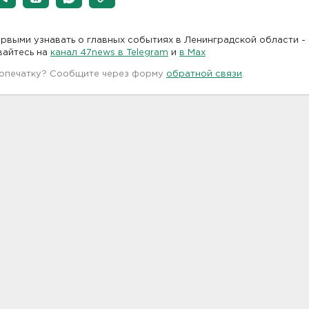
рвыми узнавать о главных событиях в Ленинградской области -
вайтесь на
канал 47news в Telegram
и
в Maх
 опечатку? Сообщите через форму
обратной связи
.