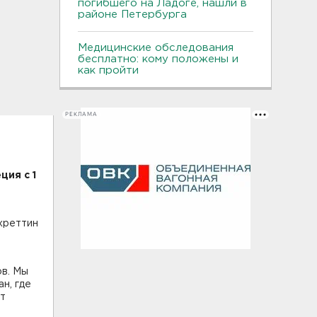
погибшего на Ладоге, нашли в
районе Петербурга
Медицинские обследования
бесплатно: кому положены и
как пройти
РЕКЛАМА
ция с 1
хреттин
ов. Мы
н, где
ет