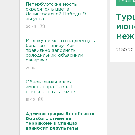
Границ
Петербургские мосты
окрасятся в цвета
Ленинградской Победы 9
Тур
августа
июн
20:48
меж
Молоку не место на дверце, а
бананам – внизу. Как
21:50 20
правильно заполнять
холодильник, объяснили
санврачи
20:16
Обновленная аллея
императора Павла I
открылась в Гатчине
19:46
Администрация Ленобласти:
Борьба с огнем на
терриконе в Сланцах
приносит результаты