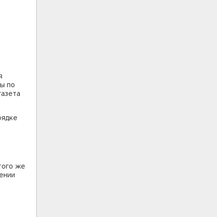
т
я
сы по
газета
рядке
 того же
ении