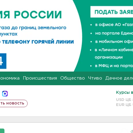
кономика
Происшествия
Общество
Чтиво
Дачное дел
Курсы 
USD ЦБ
ть новость
EUR ЦБ