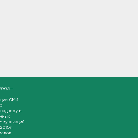
2005—
ации СМИ
но
надзору в
онных
оммуникаций
 2010г.
иалов