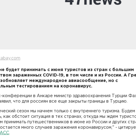
xabay.com
не будет принимать с июня туристов из стран с большим
твом зараженных COVID-19, в том числе и из России. А Гре
зобновляет международное авиасообщение, но с
льным тестированием на коронавирус.
с-конференции в Анкаре министр здравоохранения Турции Фа
явил, что для россиян все еще закрыты границы в Турцию.
ческий сезон мы начнем только с внутреннего туризма. Будем
, как обстоит ситуация в тех странах, откуда мы ждем турист
м принимать путешественников в июне из России и других стра
остается много случаев заражения коронавирусом," - цитиру
АСС
.