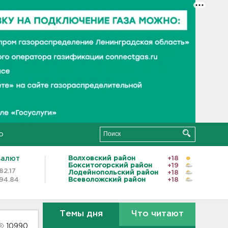
о
валют
Волховский район
+18
Бокситогорский район
+19
82.17
Лодейнопольский район
+18
94.84
Всеволожский район
+18
Темы дня
Что читают
10990