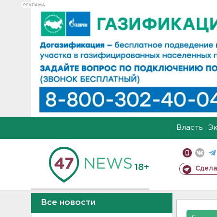
РЕКЛАМА
Власть
Э
18+
Сдела
Все новости