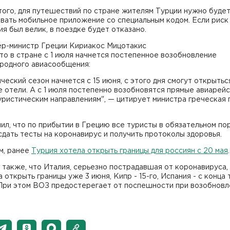
того, для путешествий по стране жителям Турции нужно буде
вать мобильное приложение со специальным кодом. Если риск
я был велик, в поездке будет отказано.
ер-министр Греции Кириакос Мицотакис
что в стране с 1 июля начнется постепенное возобновление
родного авиасообщения:
ческий сезон начнется с 15 июня, с этого дня смогут открытьс
 отели. А с 1 июля постепенно возобновятся прямые авиарей
ристическим направлениям", — цитирует министра греческая 
ил, что по прибытии в Грецию все туристы в обязательном по
дать тесты на коронавирус и получить протоколы здоровья.
м, ранее
Турция хотела открыть границы для россиян с 20 мая
.
также, что Италия, серьезно пострадавшая от коронавируса,
 открыть границы уже 3 июня, Кипр - 15-го, Испания - с конца
 При этом ВОЗ предостерегает от поспешности при возобновл