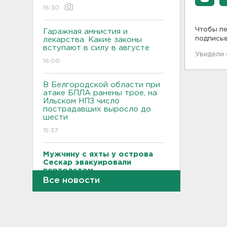
16:30
Чтобы пе
Гаражная амнистия и
подписы
лекарства. Какие законы
вступают в силу в августе
Увидели
16:00
В Белгородской области при
атаке БПЛА ранены трое, на
Ильском НПЗ число
пострадавших выросло до
шести
15:37
Мужчину с яхты у острова
Сескар эвакуировали
вертолетом
Все новости
15:12
В Севастополе после атаки
БПЛА повреждены 15
многоквартирных домов и