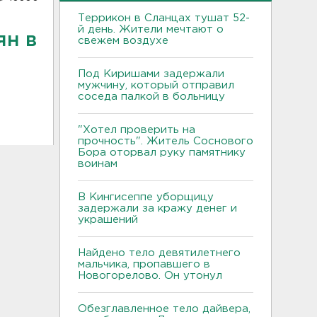
Террикон в Сланцах тушат 52-
й день. Жители мечтают о
ян в
свежем воздухе
Под Киришами задержали
мужчину, который отправил
соседа палкой в больницу
"Хотел проверить на
прочность". Житель Соснового
Бора оторвал руку памятнику
воинам
В Кингисеппе уборщицу
задержали за кражу денег и
украшений
Найдено тело девятилетнего
мальчика, пропавшего в
Новогорелово. Он утонул
Обезглавленное тело дайвера,