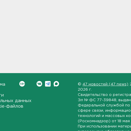
ма
©
47 новостей (47 news)
2026 г.
ти
Свидетельство о регистр
Эл № ФС 77-39848
, выда
льных данных
Федеральной службой по 
kie-файлов
сфере связи, информаци
технологий и массовых к
(Роскомнадзор) от
18 мая
При использовании матер