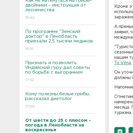
Как не наткнуться на грибы-
двойники – инструкция от
Кроме э
лесничества
использо
заражени
18:42
А премь
По программе "Земский
заявил, 
доктор" в Ленобласть
междуна
приехали 2,5 тысячи медиков
"Туристи
18:10
сезонные
нашим ту
Признать и позволить.
To Vima
.
Индийский гуру дал советы
по борьбе с выгоранием
Он уточн
должны с
17:32
Напомни
Кому полезны белые грибы,
Отметим 
рассказал диетолог
намерена
17:00
месяца.
туризма.
От шести до 25 с плюсом -
погода в Ленобласти на
воскресенье