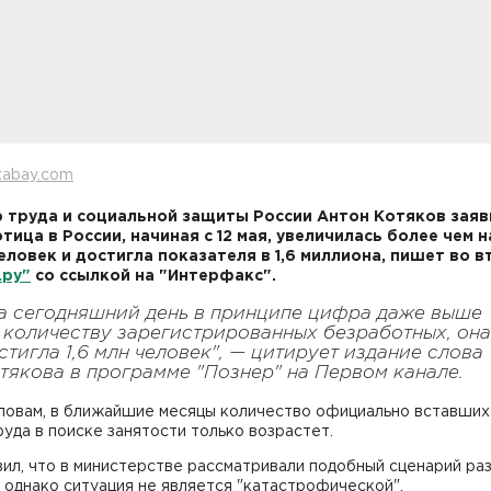
xabay.com
 труда и социальной защиты России Антон Котяков заяв
тица в России, начиная с 12 мая, увеличилась более чем н
еловек и достигла показателя в 1,6 миллиона, пишет во 
.ру"
со ссылкой на "Интерфакс".
а сегодняшний день в принципе цифра даже выше
 количеству зарегистрированных безработных, она
стигла 1,6 млн человек", — цитирует издание слова
тякова в программе "Познер" на Первом канале.
словам, в ближайшие месяцы количество официально вставших
уда в поиске занятости только возрастет.
ил, что в министерстве рассматривали подобный сценарий ра
 однако ситуация не является "катастрофической".