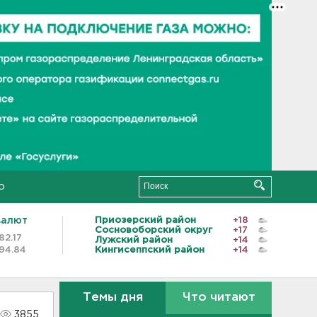
о
валют
Приозерский район
+18
Сосновоборский округ
+17
82.17
Лужский район
+14
94.84
Кингисеппский район
+14
Темы дня
Что читают
3855