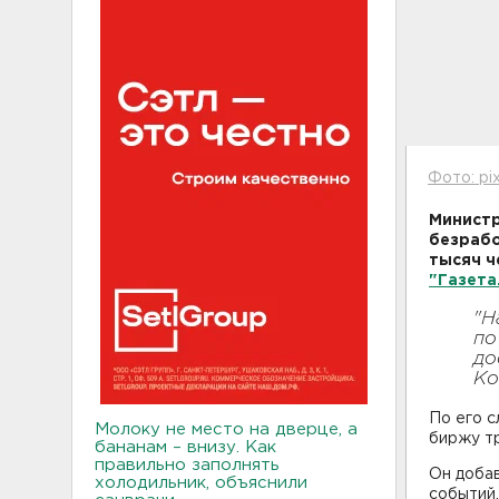
Фото: pi
Министр
безрабо
тысяч ч
"Газета
"Н
по
до
Ко
По его 
Молоку не место на дверце, а
биржу тр
бананам – внизу. Как
правильно заполнять
Он добав
холодильник, объяснили
событий,