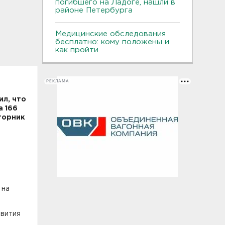
погибшего на Ладоге, нашли в
районе Петербурга
Медицинские обследования
бесплатно: кому положены и
как пройти
РЕКЛАМА
ил, что
а 166
вторник
 на
звития