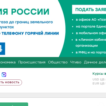
кономика
Происшествия
Общество
Чтиво
Дачное дел
Курсы 
USD ЦБ
ть новость
EUR ЦБ