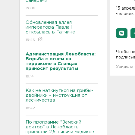
санврачи
20:16
15 апрел
человек.
Обновленная аллея
императора Павла I
открылась в Гатчине
19:46
Чтобы пе
Администрация Ленобласти:
подписы
Борьба с огнем на
терриконе в Сланцах
Увидели
приносит результаты
19:14
Как не наткнуться на грибы-
двойники – инструкция от
лесничества
18:42
По программе "Земский
доктор" в Ленобласть
приехали 2,5 тысячи медиков