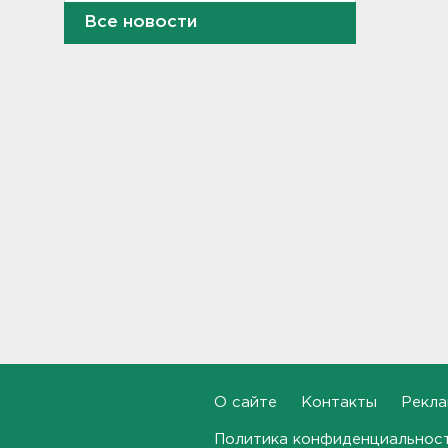
18:10
Все новости
Признать и позволить.
Индийский гуру дал советы
по борьбе с выгоранием
17:32
Кому полезны белые грибы,
рассказал диетолог
17:00
От шести до 25 с плюсом -
погода в Ленобласти на
воскресенье
16:30
Гаражная амнистия и
лекарства. Какие законы
вступают в силу в августе
О сайте
Контакты
Рекла
16:00
Политика конфиденциальнос