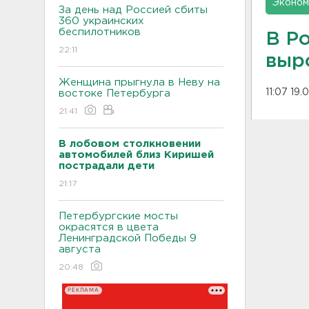
Эконом
За день над Россией сбиты
360 украинских
беспилотников
В Р
22:11
выро
Женщина прыгнула в Неву на
11:07 19
востоке Петербурга
21:41
В лобовом столкновении
автомобилей близ Киришей
пострадали дети
21:17
Петербургские мосты
окрасятся в цвета
Ленинградской Победы 9
августа
20:48
РЕКЛАМА