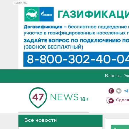
РЕКЛАМА
Власть
Э
18+
Сдела
Все новости