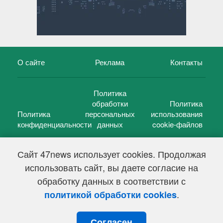
О сайте
Реклама
Контакты
Политика
обработки
Политика
Политика
персональных
использования
конфиденциальности
данных
cookie-файлов
Сайт 47news использует cookies. Продолжая
использовать сайт, вы даете согласие на
©
47 новостей (47 news)
2005 — 2026 г.
обработку данных в соответствии с
Свидетельство о регистрации СМИ Эл № ФС 77-39848, выдано
Федеральной службой по надзору в сфере связи,
.
политикой обработки cookies
информационных технологий и массовых коммуникаций
(Роскомнадзор) от 18 мая 2010г.
Согласен