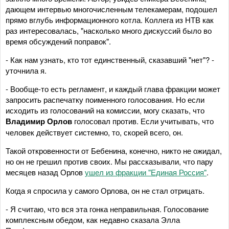
дающем интервью многочисленным телекамерам, подошел
прямо вглубь информационного котла. Коллега из НТВ как
раз интересовалась, "насколько много дискуссий было во
время обсуждений поправок".
- Как нам узнать, кто тот единственный, сказавший "нет"? -
уточнила я.
- Вообще-то есть регламент, и каждый глава фракции может
запросить распечатку поименного голосования. Но если
исходить из голосований на комиссии, могу сказать, что
Владимир Орлов
голосовал против. Если учитывать, что
человек действует системно, то, скорей всего, он.
Такой откровенности от Бебенина, конечно, никто не ожидал,
но он не грешил против своих. Мы рассказывали, что пару
месяцев назад Орлов
ушел из фракции "Единая Россия"
.
Когда я спросила у самого Орлова, он не стал отрицать.
- Я считаю, что вся эта гонка неправильная. Голосование
комплексным обедом, как недавно сказала Элла