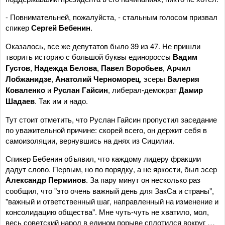
- Повнимательней, пожалуйста, - стальным голосом призвал
спикер
Сергей Бебенин
.
Оказалось, все же депутатов было 39 из 47. Не пришли
творить историю с большой буквы единороссы
Вадим
Густов
,
Надежда Белова
,
Павел Воробьев
,
Арчил
Лобжанидзе
,
Анатолий Черноморец
, эсеры
Валерия
Коваленко
и
Руслан Гайсин
, либерал-демократ
Дамир
Шадаев
. Так им и надо.
Тут стоит отметить, что Руслан Гайсин пропустил заседание
по уважительной причине: скорей всего, он держит себя в
самоизоляции, вернувшись на днях из Сицилии.
Спикер Бебенин объявил, что каждому лидеру фракции
дадут слово. Первым, но по порядку, а не яркости, был эсер
Александр Перминов
. За пару минут он несколько раз
сообщил, что "это очень важный день для ЗакСа и страны",
"важный и ответственный шаг, направленный на изменение и
консолидацию общества". Мне чуть-чуть не хватило, мол,
весь советский народ в едином порыве сплотился вокруг …