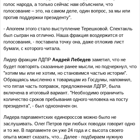
голос народа, а только сейчас нам объяснили, что
голосование – это, на самом деле, один вопрос, за мы или
против поддержки президенту".
- Апогеем этого стало выступление Терешковой. Спектакль
был сыгран на отлично. Наша фракция воздержится от
голосования, - поставила точку она, даже отложив лист
бумаги, с которого читала.
Лидер фракции ЛДПР
Андрей Лебедев
заметил, что не
будет повторять сказанные ранее мысли, но подчеркнул, что
"хотим мы или не хотим, но становимся частью истории".
Обращаясь мысленно к товарищам из Госдумы, напомнил,
что пятая часть поправок, предложенная ЛДПР, была
включена в итоговый вариант. "Необходимо ограничить
количество сроков пребывания одного человека на посту
президента", - был однозначен он.
Лидера парламентских единороссов можно было не
заслушивать. Олег Петров при любых поводах говорит одно
и то же. В парламенте он уже 24 года и с высота своего
опыта может сказать, что... Далее - подбираем нужную