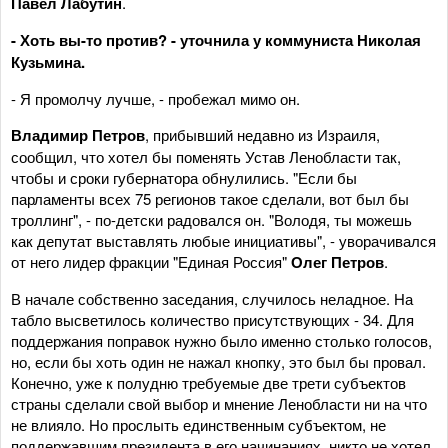
Павел Лабутин
.
- Хоть вы-то против? - уточнила у коммуниста Николая
Кузьмина.
- Я промолчу лучше, - пробежал мимо он.
Владимир Петров
, прибывший недавно из Израиля,
сообщил, что хотел бы поменять Устав Ленобласти так,
чтобы и сроки губернатора обнулились. "Если бы
парламенты всех 75 регионов такое сделали, вот был бы
троллинг", - по-детски радовался он. "Володя, ты можешь
как депутат выставлять любые инициативы", - уворачивался
от него лидер фракции "Единая Россия"
Олег Петров
.
В начале собственно заседания, случилось неладное. На
табло высветилось количество присутствующих - 34. Для
поддержания поправок нужно было именно столько голосов,
но, если бы хоть один не нажал кнопку, это был бы провал.
Конечно, уже к полудню требуемые две трети субъектов
страны сделали свой выбор и мнение Ленобласти ни на что
не влияло. Но прослыть единственным субъектом, не
поддержавшим президента в его начинаниях, никто не хотел.