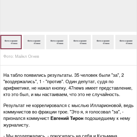
Фото: Майкл Огнев
На табло появились результаты. 35 человек были "за", 2
"воздержались", 1 - "против". Один депутат, судя по
арифметике, не нажал кнопку. 47news имеет представление,
кто это был, и мы настаиваем, что это не случайность.
Результат не коррелировался с мыслью Илларионовой, ведь
коммунистов во фракции трое. "Это я, я голосовал "за", -
признался коммунист
Евгений Тирон
подошедшему к нему
журналисту.
- Мы воздержались, - покосилась на себя и Кузьмина