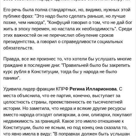
Его речь была полна стандартных, но, видимо, нужных этой
публике фраз: "Это надо было сделать раньше, но лучше
позже, чем никогда", "Конфуций говорил о том, что не дай бог
жить в эпоху перемен, но настала их необходимость". Среди
этих важностей он не перечислил обнуление сроков
президентства, а говорил о справедливости социальных
обязательств.
Правда, все же произнес то, что хотели бы услушать многие
граждане в последние дни: "Правильней было бы закрепить
курс рубля в Конституции, тогда бы у народа не было
паники".
Удивила лидер фракции КПРФ
Регина Илларионова
. С
места объяснила, что ее партия, конечно, выступает за
целостность страны, преемственность ее тысячелетней
истории. Но заметила, что недра и всякие другие ресурсы
вместо народа отходят олигархам, а они, олигархи, покупают
недвижимость за границей. Какое это имело отношение к
Конституции, было не ясным, но под конец она сказала то,
что явно имела в виду: "В поправках должен быть услышан