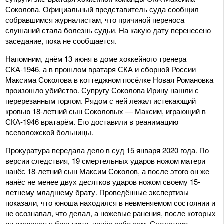
Соколова. Официальный представитель суда сообщил
собравшимся журналистам, что причиной переноса
слушаний стала болезнь судьи. На какую дату перенесено
заседание, пока не сообщается.
Напомним, днём 13 июня в доме хоккейного тренера
СКА-1946, а в прошлом вратаря СКА и сборной России
Максима Соколова в коттеджном посёлке Новая Романовка
произошло убийство. Супругу Соколова Ирину нашли с
перерезанным горлом. Рядом с ней лежал истекающий
кровью 18-летний сын Соколовых — Максим, играющий в
СКА-1946 вратарём. Его доставили в реанимацию
всеволожской больницы.
Прокуратура передала дело в суд 15 января 2020 года. По
версии следствия, 19 смертельных ударов ножом матери
нанёс 18-летний сын Максим Соколов, а после этого он же
нанёс не менее двух десятков ударов ножом своему 15-
летнему младшему брату. Проведённые экспертизы
показали, что юноша находился в невменяемом состоянии и
не осознавал, что делал, а ножевые ранения, после которых
он оказался в больнице, нанёс себе сам. Следствие