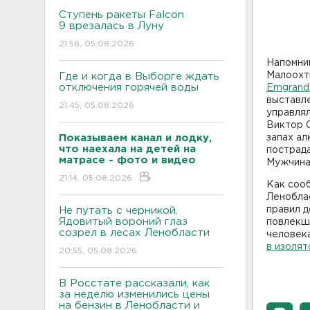
Ступень ракеты Falcon
9 врезалась в Луну
21:58, 05.08.2026
Напомним
Малоохт
Где и когда в Выборге ждать
отключения горячей воды
Emgrand
выставле
21:45, 05.08.2026
управлял
Виктор 
Показываем канал и лодку,
запах ал
что наехала на детей на
пострада
матрасе - фото и видео
Мужчин
21:14, 05.08.2026
Как соо
Леноблас
правил д
Не путать с черникой.
Ядовитый вороний глаз
повлекш
созрел в лесах Ленобласти
человек
в изоля
20:55, 05.08.2026
В Росстате рассказали, как
за неделю изменились цены
на бензин в Ленобласти и