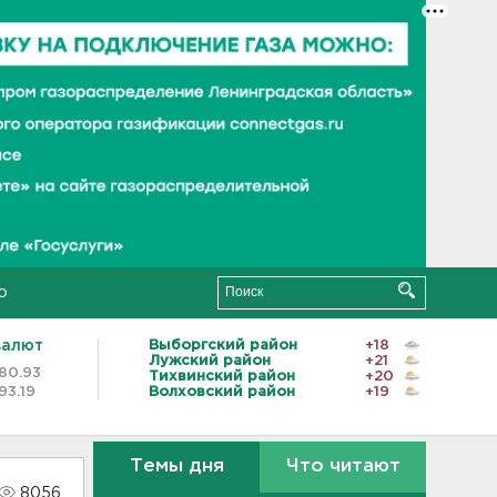
о
валют
Выборгский район
+18
Лужский район
+21
80.93
Тихвинский район
+20
93.19
Волховский район
+19
Темы дня
Что читают
8056