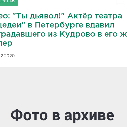
шествия
о: "Ты дьявол!" Актёр театра
цедеи" в Петербурге вдавил
традавшего из Кудрово в его 
пер
.02.2020