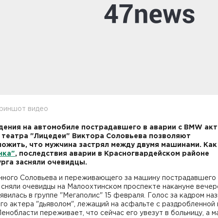
криншот видео
ения на автомобиле пострадавшего в аварии с BMW акт
 театра "Лицедеи" Виктора Соловьева позволяют
ожить, что мужчина застрял между двумя машинами. Ка
нка"
, последствия аварии в Красногвардейском районе
рга засняли очевидцы.
нного Соловьева и переживающего за машину пострадавшего
 сняли очевидцы на Малоохтинском проспекте накануне вечер
явилась в группе "Мегаполис" 15 февраля. Голос за кадром на
о актера "дьяволом", лежащий на асфальте с раздробленной 
енобласти переживает, что сейчас его увезут в больницу, а 