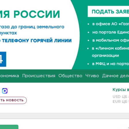
кономика
Происшествия
Общество
Чтиво
Дачное дел
Курсы 
USD ЦБ
ть новость
EUR ЦБ