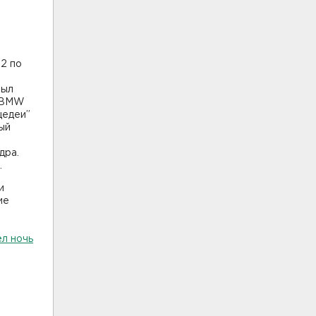
82 по
был
. BMW
цедеи”
ый
дра.
.
и
ие
ёл ночь