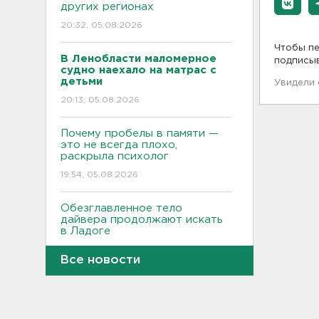
других регионах
20:32, 05.08.2026
Чтобы пе
В Ленобласти маломерное
подписы
судно наехало на матрас с
детьми
Увидели
20:13, 05.08.2026
Почему пробелы в памяти —
это не всегда плохо,
раскрыла психолог
19:54, 05.08.2026
Обезглавленное тело
дайвера продолжают искать
в Ладоге
19:35, 05.08.2026
Все новости
В Сибири нашли экипаж
самолета из Ленобласти.
Судно пропало два дня
назад