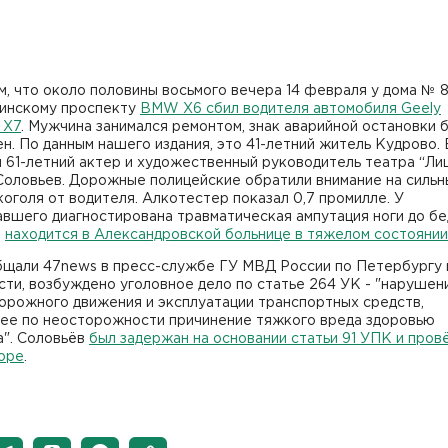
, что около половины восьмого вечера 14 февраля у дома № 
инскому проспекту
BMW X6 сбил водителя автомобиля Geely
 X7
. Мужчина занимался ремонтом, знак аварийной остановки 
н. По данным нашего издания, это 41-летний житель Кудрово
 61-летний актер и художественный руководитель театра “Ли
Соловьев. Дорожные полицейские обратили внимание на сильн
коголя от водителя. Алкотестер показал 0,7 промилле. У
вшего диагностирована травматическая ампутация ноги до бе
а
находится в Александровской больнице в тяжелом состоянии
бщали 47news в пресс-службе ГУ МВД России по Петербургу 
ти, возбуждено уголовное дело по статье 264 УК - "нарушен
орожного движения и эксплуатации транспортных средств,
ее по неосторожности причинение тяжкого вреда здоровью
а". Соловьёв
был задержан на основании статьи 91 УПК и пров
торе
.