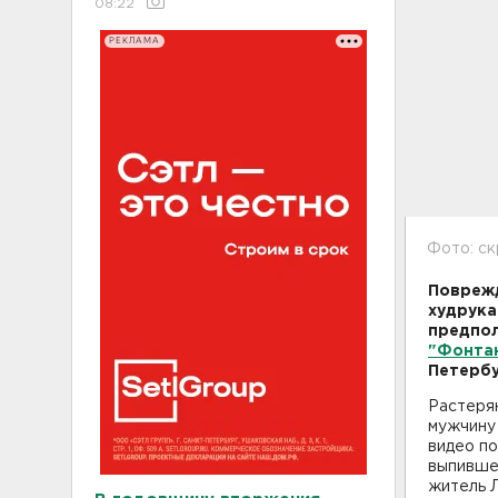
08:22
РЕКЛАМА
Фото: с
Поврежд
худрука
предпол
"Фонта
Петербу
Растеря
мужчину
видео по
выпившег
житель Л