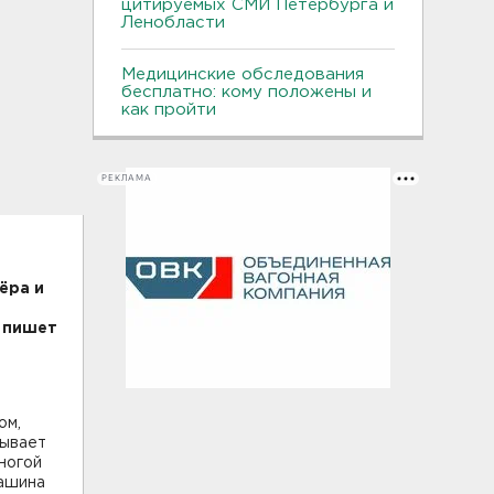
цитируемых СМИ Петербурга и
Ленобласти
Медицинские обследования
бесплатно: кому положены и
как пройти
РЕКЛАМА
ёра и
к пишет
ом,
зывает
ногой
машина