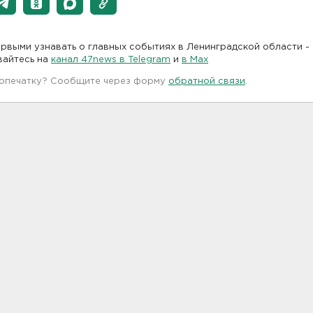
рвыми узнавать о главных событиях в Ленинградской области -
вайтесь на
канал 47news в Telegram
и
в Maх
 опечатку? Сообщите через форму
обратной связи
.