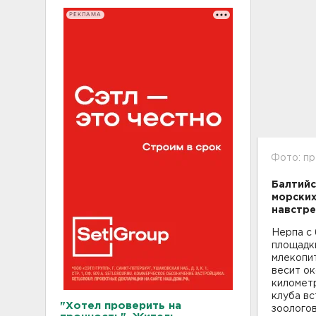
РЕКЛАМА
Фото: п
Балтийс
морских
навстре
Нерпа с
площадки
млекопит
весит ок
километр
клуба вс
"Хотел проверить на
зоологов