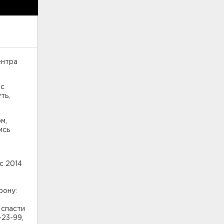
ентра
ас
ть,
м,
ись
с 2014
фону:
 спасти
-23-99,