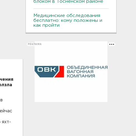
блоком в Тосненском районе
Медицинские обследования
бесплатно: кому положены и
как пройти
РЕКЛАМА
учения
олзла
ев
сейчас
 яхт-