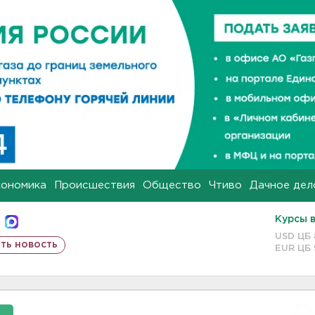
кономика
Происшествия
Общество
Чтиво
Дачное дел
Курсы 
USD ЦБ
ть новость
EUR ЦБ