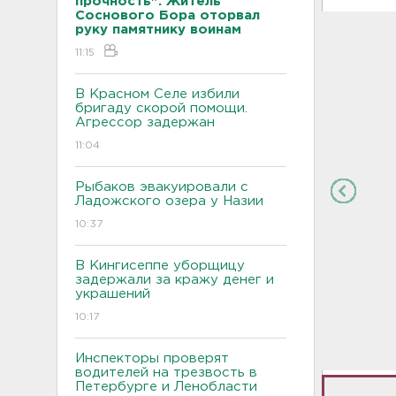
прочность". Житель
Соснового Бора оторвал
руку памятнику воинам
11:15
В Красном Селе избили
бригаду скорой помощи.
Агрессор задержан
11:04
Рыбаков эвакуировали с
Ладожского озера у Назии
10:37
В Кингисеппе уборщицу
задержали за кражу денег и
украшений
10:17
Инспекторы проверят
водителей на трезвость в
Петербурге и Ленобласти