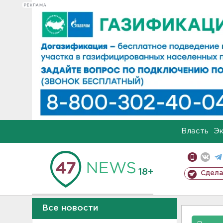
РЕКЛАМА
Власть
Э
18+
Сдела
Все новости