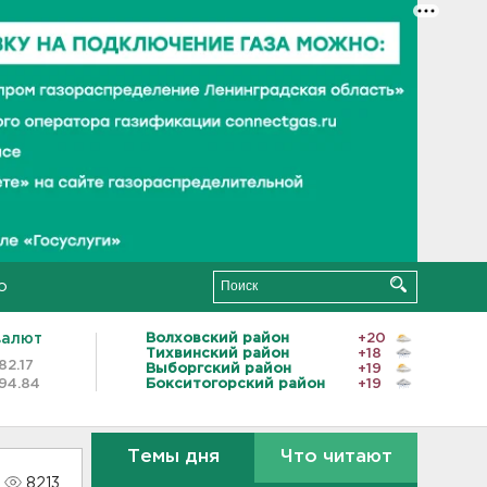
о
валют
Волховский район
+20
Тихвинский район
+18
82.17
Выборгский район
+19
94.84
Бокситогорский район
+19
Темы дня
Что читают
8213