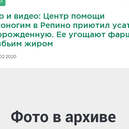
да
о и видео: Центр помощи
тоногим в Репино приютил уса
орожденную. Ее угощают фар
ыбьим жиром
.02.2020