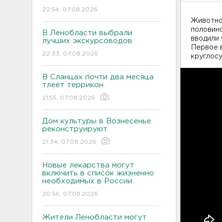
22:54, 07.08.2026
Животно
половино
В Ленобласти выбрали
вводили 
лучших экскурсоводов
Первое в
22:33, 07.08.2026
круглосу
В Сланцах почти два месяца
тлеет террикон
21:55, 07.08.2026
Дом культуры в Вознесенье
реконструируют
21:34, 07.08.2026
Новые лекарства могут
включить в список жизненно
необходимых в России
20:56, 07.08.2026
Жители Ленобласти могут