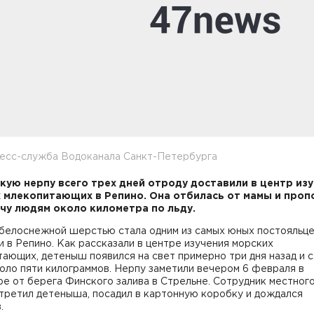
ресс-служба Водоканала Санкт-Петербурга
кую нерпу всего трех дней отроду доставили в центр из
 млекопитающих в Репино. Она отбилась от мамы и проп
чу людям около километра по льду.
 белоснежной шерстью стала одним из самых юных постояльц
 в Репино. Как рассказали в центре изучения морских
ающих, детеныш появился на свет примерно три дня назад и 
оло пяти килограммов. Нерпу заметили вечером 6 февраля в
е от берега Финского залива в Стрельне. Сотрудник местного
третил детеныша, посадил в картонную коробку и дождался
.