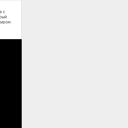
а с
орый
жиром.