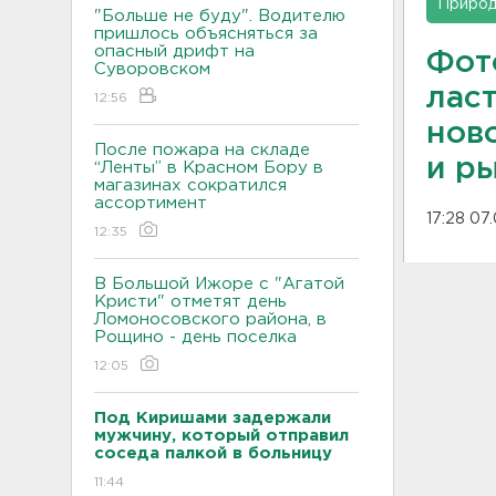
Приро
"Больше не буду". Водителю
пришлось объясняться за
опасный дрифт на
Фот
Суворовском
лас
12:56
нов
После пожара на складе
и р
“Ленты” в Красном Бору в
магазинах сократился
ассортимент
17:28 07
12:35
В Большой Ижоре с "Агатой
Кристи" отметят день
Ломоносовского района, в
Рощино - день поселка
12:05
Под Киришами задержали
мужчину, который отправил
соседа палкой в больницу
11:44