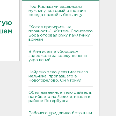
Под Киришами задержали
мужчину, который отправил
соседа палкой в больницу
тую
"Хотел проверить на
шем
прочность". Житель Соснового
Бора оторвал руку памятнику
воинам
В Кингисеппе уборщицу
задержали за кражу денег и
украшений
Найдено тело девятилетнего
мальчика, пропавшего в
Новогорелово. Он утонул
Обезглавленное тело дайвера,
погибшего на Ладоге, нашли в
районе Петербурга
Рабочего придавило бетонным