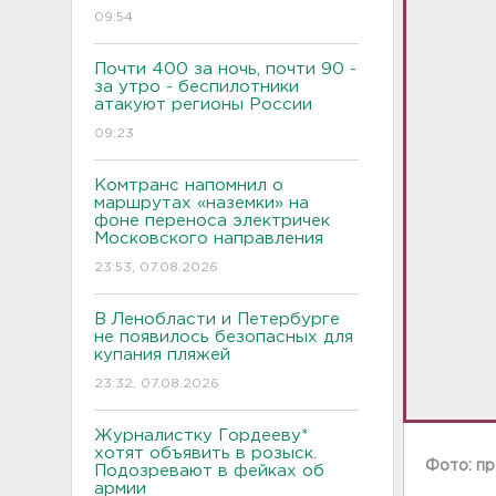
09:54
Почти 400 за ночь, почти 90 -
за утро - беспилотники
атакуют регионы России
09:23
Комтранс напомнил о
маршрутах «наземки» на
фоне переноса электричек
Московского направления
23:53, 07.08.2026
В Ленобласти и Петербурге
не появилось безопасных для
купания пляжей
23:32, 07.08.2026
Журналистку Гордееву*
хотят объявить в розыск.
Фото: п
Подозревают в фейках об
армии