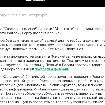
Водоканал Санкт-Петербурга
ке "Спасение тюленей" соцсети "ВКонтакте" представители ц
 что малютку нерпу назовут Ксенией.
ера был сами знаете какой важный для Петербурга день, для н
ось очередное чудо, и поэтому, если удастся нерпулю вытяну
ее чуть попозже Малышкой Ксенией", - поясняют .
 из-за аномально теплой зимы Финский залив не покрылся льдо
самкам негде выкармливать потомство. Поэтому ученые занял
м искусственных логовищ. Первый в России прототип такого
 для кормления нерп
показали 4 февраля
.
, Фонд друзей балтийской нерпы помогает тюленям в Репино 
о единственный центр в России, занимающийся реабилитацией
их всех видов. Специалисты на связи круглосуточно и просят
ься с информацией об обнаружении детенышей нерп по теле
9. При этом необходимо соблюдать важное правило: если вы
е детеныша тюленя на берегу, ни в коем случае не пытайтесь
стоятельно. Нужно позвонить по телефону горячей линии 699