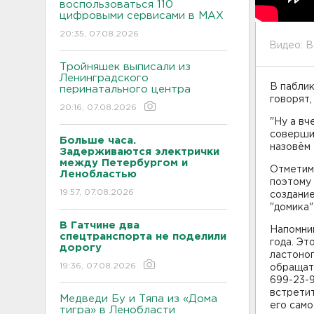
воспользоваться 110
цифровыми сервисами в МАХ
20:35, 07.08.2026
Видео: 
Тройняшек выписали из
Ленинградского
В пабли
перинатального центра
говорят,
20:16, 07.08.2026
"Ну а вч
совершил
Больше часа.
назовём 
Задерживаются электрички
между Петербургом и
Отметим,
Ленобластью
поэтому 
19:57, 07.08.2026
создание
"домика"
В Гатчине два
Напомним
спецтранспорта не поделили
года. Эт
дорогу
ластоног
19:36, 07.08.2026
обращат
699-23-9
встретит
Медведи Бу и Тяпа из «Дома
его само
тигра» в Ленобласти