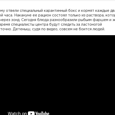
му отвели специальный карантинный бокс и кормят каждые дв
й часа. Накануне ее рацион состоял только из раствора, кот
через зонд. Сегодня блюда разнообразили рыбьим фаршем и 
ремя специалисты центра будут следить за ластоногой
точно. Детеныш, судя по видео, совсем не боится людей.