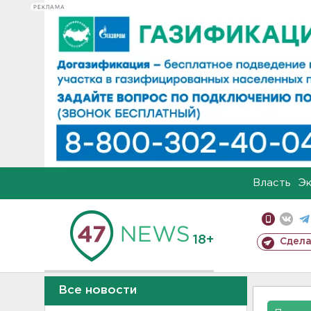
РЕКЛАМА
Власть
Э
18+
Сдела
Все новости