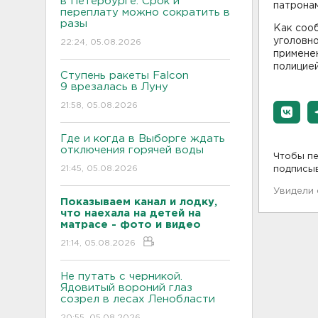
в Петербурге. Срок и
патронам
переплату можно сократить в
разы
Как соо
уголовно
22:24, 05.08.2026
применен
полицией
Ступень ракеты Falcon
9 врезалась в Луну
21:58, 05.08.2026
Где и когда в Выборге ждать
отключения горячей воды
Чтобы пе
21:45, 05.08.2026
подписы
Увидели
Показываем канал и лодку,
что наехала на детей на
матрасе - фото и видео
21:14, 05.08.2026
Не путать с черникой.
Ядовитый вороний глаз
созрел в лесах Ленобласти
20:55, 05.08.2026