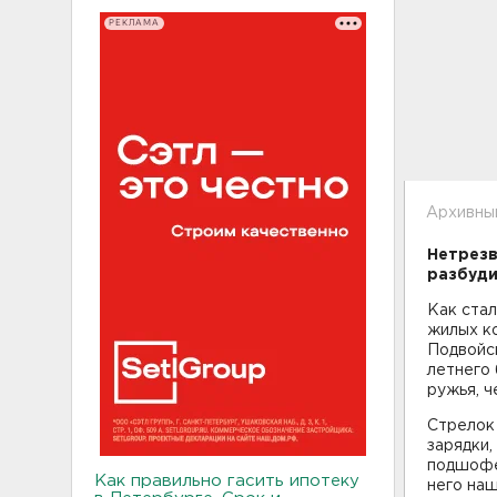
РЕКЛАМА
Архивны
Нетрезв
разбуди
Как стал
жилых к
Подвойс
летнего 
ружья, ч
Стрелок 
зарядки,
подшофе
Как правильно гасить ипотеку
него наш