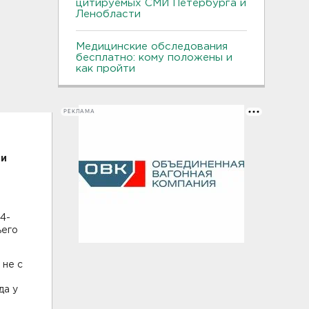
цитируемых СМИ Петербурга и
Ленобласти
Медицинские обследования
бесплатно: кому положены и
как пройти
РЕКЛАМА
ти
4-
ьего
 не с
да у