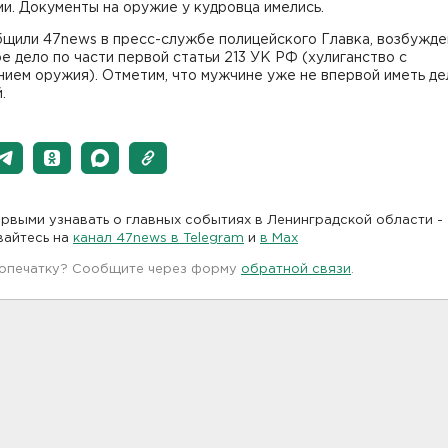
и. Документы на оружие у кудровца имелись.
бщили 47news в пресс-службе полицейского Главка, возбужд
е дело по части первой статьи 213 УК РФ (хулиганство с
ием оружия). Отметим, что мужчине уже не впервой иметь де
.
рвыми узнавать о главных событиях в Ленинградской области -
вайтесь на
канал 47news в Telegram
и
в Maх
 опечатку? Сообщите через форму
обратной связи
.