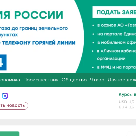
кономика
Происшествия
Общество
Чтиво
Дачное дел
Курсы 
USD ЦБ
ть новость
EUR ЦБ