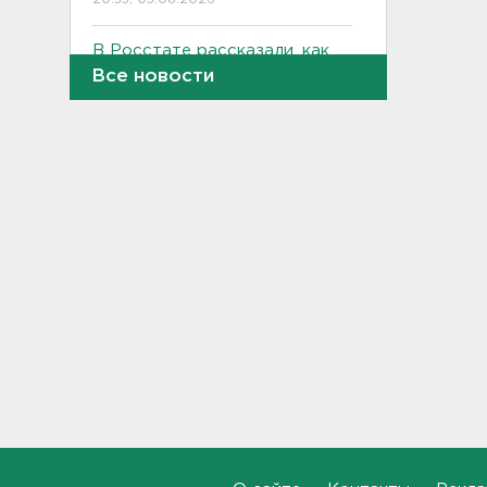
В Росстате рассказали, как
за неделю изменились цены
Все новости
на бензин в Ленобласти и
других регионах
20:32, 05.08.2026
В Ленобласти маломерное
судно наехало на матрас с
детьми
20:13, 05.08.2026
Почему пробелы в памяти —
это не всегда плохо,
раскрыла психолог
19:54, 05.08.2026
Обезглавленное тело
дайвера продолжают искать
в Ладоге
19:35, 05.08.2026