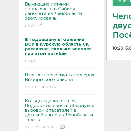
Проис
Выжившие летчики
пропавшего в Сибири
самолета из Ленобласти
Чел
эвакуированы
дву
08:22
Пос
В годовщину вторжения
ВСУ в Курскую область СК
10:28 13.
рассказал, сколько человек
при этом погибли
07:48
Взрывы прогремят в карьерах
Выборгского района
23:11, 05.08.2026
Кольцо сдавило палец.
Подарок на память обернулся
вызовом спасателей в
детский лагерь в Ленобласти
- фото
22:51, 05.08.2026