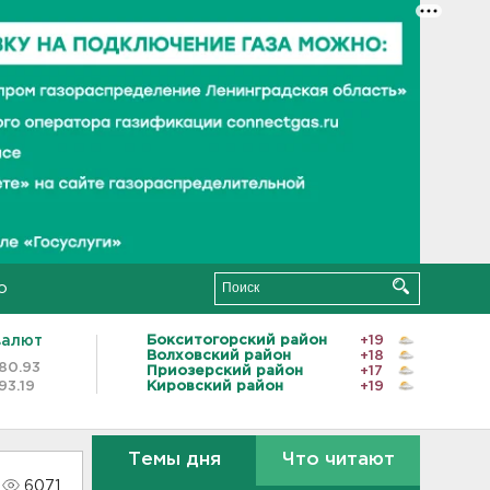
о
валют
Бокситогорский район
+19
Волховский район
+18
80.93
Приозерский район
+17
93.19
Кировский район
+19
Темы дня
Что читают
6071