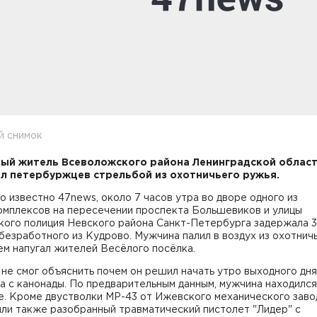
й снимок
ый житель Всеволожского района Ленинградской облас
л петербуржцев стрельбой из охотничьего ружья.
о известно 47news, около 7 часов утра во дворе одного из
омплексов на пересечении проспекта Большевиков и улицы
кого полиция Невского района Санкт-Петербурга задержала 3
безработного из Кудрово. Мужчина палил в воздух из охотнич
ем напугал жителей Весёлого посёлка.
не смог объяснить почем он решил начать утро выходного дня
 а с канонады. По предварительным данным, мужчина находился
. Кроме двустволки МР-43 от Ижевского механического заво
ли также разобранный травматический пистолет "Лидер" с