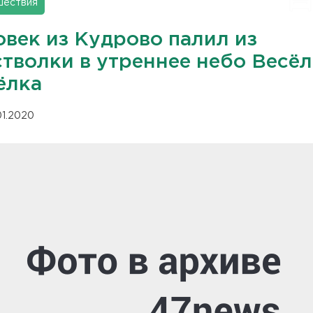
шествия
овек из Кудрово палил из
стволки в утреннее небо Весё
ёлка
01.2020