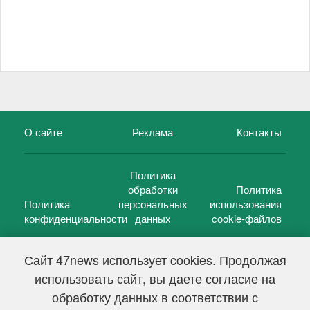
О сайте
Реклама
Контакты
Политика
обработки
Политика
Политика
персональных
использования
конфиденциальности
данных
cookie-файлов
Сайт 47news использует cookies. Продолжая
использовать сайт, вы даете согласие на
©
47 новостей (47 news)
2005 — 2026 г.
обработку данных в соответствии с
Свидетельство о регистрации СМИ Эл № ФС 77-39848, выдано