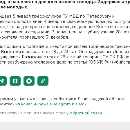
од, а нашелся на дне дренажного колодца. Задержаны т
ее молодых.
бщает 5 января пресс-служба ГУ МВД по Петербургу и
дской области, днем 4 января в сланцевскую полицию поступ
е, что на дне дренажного колодца в деревне Выскатка лежит
с синяками и ссадинами. В попавшем на глубину узнали 28-ле
 жителя, пропавшего 31 декабря.
ии полиции, к пропаже и смерти причастны трое неработающи
Выскатки в возрасте от 18 до 23 лет. Они задержаны. Двое из
уждались. Разыскивается их 26-летний товарищ. СУ СК РФ по
ти возбуждено уголовное дело по статье 105 УК РФ (убийств
рвыми узнавать о главных событиях в Ленинградской области -
вайтесь на
канал 47news в Telegram
и
в Maх
 опечатку? Сообщите через форму
обратной связи
.