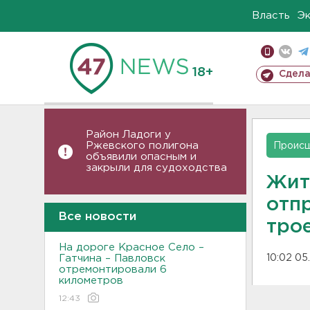
Власть
Э
18+
Сдела
Район Ладоги у
Ржевского полигона
Проис
объявили опасным и
закрыли для судоходства
Жит
отп
Все новости
трое
На дороге Красное Село –
Гатчина – Павловск
10:02 05
отремонтировали 6
километров
12:43