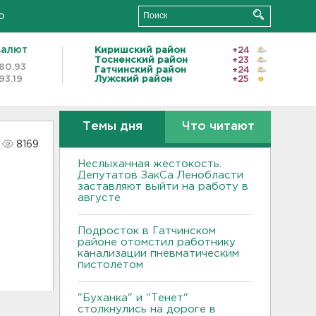
о
валют
Киришский район
+24
Тосненский район
+23
80.93
Гатчинский район
+24
93.19
Лужский район
+25
Темы дня
Что читают
8169
Неслыханная жестокость.
Депутатов ЗакСа Ленобласти
заставляют выйти на работу в
августе
Подросток в Гатчинском
районе отомстил работнику
канализации пневматическим
пистолетом
"Буханка" и "Тенет"
столкнулись на дороге в