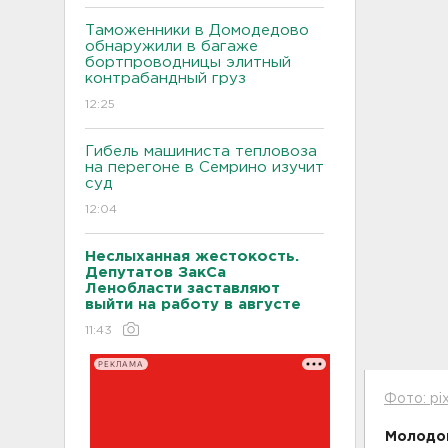
Таможенники в Домодедово
обнаружили в багаже
бортпроводницы элитный
контрабандный груз
12:25
Гибель машиниста тепловоза
на перегоне в Семрино изучит
суд
12:04
Неслыханная жестокость.
Депутатов ЗакСа
Ленобласти заставляют
выйти на работу в августе
11:43
РЕКЛАМА
Фото: pi
Молодой