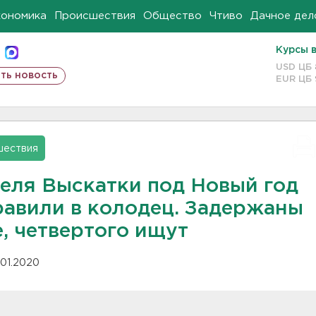
кономика
Происшествия
Общество
Чтиво
Дачное дел
Курсы 
USD ЦБ
ть новость
EUR ЦБ
шествия
еля Выскатки под Новый год
равили в колодец. Задержаны
, четвертого ищут
.01.2020