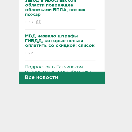
завод в Ярославской
области поврежден
обломками БПЛА, возник
пожар
11:33
МВД назвало штрафы
ГИБДД, которые нельзя
оплатить со скидкой: список
11:22
Подросток в Гатчинском
районе отомстил работнику
канализации пневматическим
Все новости
пистолетом
10:59
Четыре девушки пострадали
от удара дрона в Брянской
области
10:39