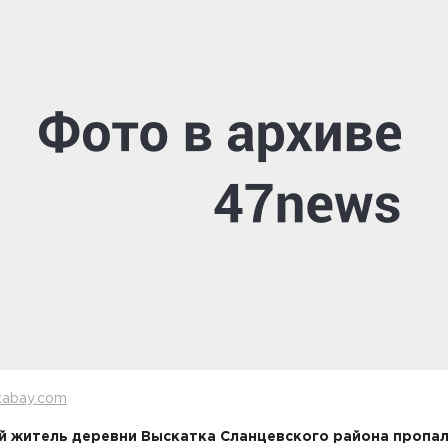
xabay.com
 житель деревни Выскатка Сланцевского района пропал