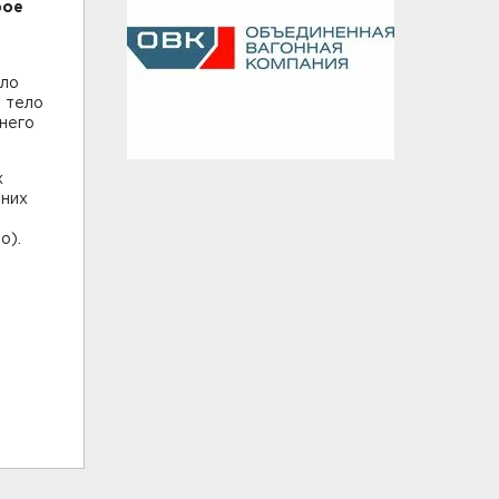
рое
ило
 тело
тнего
х
 них
о).