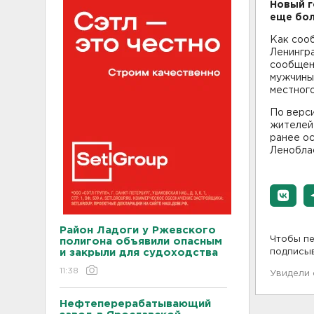
Новый г
еще бол
Как соо
Ленингра
сообщени
мужчины 
местного
По верс
жителей 
ранее ос
Леноблас
Район Ладоги у Ржевского
Чтобы пе
полигона объявили опасным
и закрыли для судоходства
подписы
11:38
Увидели
Нефтеперерабатывающий