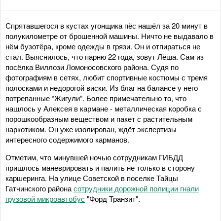
Спрятавшегося в кустах угонщика пёс нашёл за 20 минут в
полукилометре от брошенной машины. Ничто не выдавало в
нём бузотёра, кроме одежды в грязи. Он и отпираться не
стал. Выяснилось, что парню 22 года, зовут Лёша. Сам из
посёлка Виллози Ломоносовского района. Судя по
фотографиям в сетях, любит спортивные костюмы с тремя
полосками и недорогой виски. Из благ на балансе у него
потрепанные “Жигули”. Более примечательно то, что
нашлось у Алексея в кармане - металлическая коробка с
порошкообразным веществом и пакет с растительным
наркотиком. Он уже изолирован, ждёт экспертизы
интересного содержимого карманов.
Отметим, что минувшей ночью сотрудникам ГИБДД
пришлось маневрировать и палить не только в сторону
каршеринга. На улице Советской в поселке Тайцы
Гатчинского района
сотрудники дорожной полиции гнали
грузовой микроавтобус
"Форд Транзит".