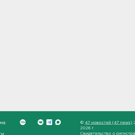
ма
©
47 новостей (47 news)
2026 г.
ти
Свидетельство о регистр