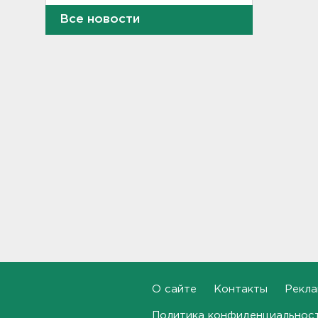
Найдено тело
Все новости
девятилетнего мальчика,
пропавшего в
Новогорелово. Он утонул
16:41
Бывшего директора Popcorn
Books приговорили к 4 годам
условно
16:16
Выходные в Ленобласти
порадуют теплом. Но
местами будет дождливо и
ветрено
16:02
В магазин — с арматурой. В
Шушарах дама добывала
товар не голыми руками
О сайте
Контакты
Рекла
15:58
Политика конфиденциальнос