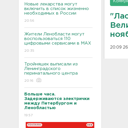
Коммун
Новые лекарства могут
включить в список жизненно
необходимых в России
"Ла
20:56
Вел
ноя
Жители Ленобласти могут
воспользоваться 110
цифровыми сервисами в МАХ
20:09 26
20:35
Тройняшек выписали из
Ленинградского
перинатального центра
20:16
Больше часа.
Задерживаются электрички
между Петербургом и
Ленобластью
19:57
РЕКЛАМА