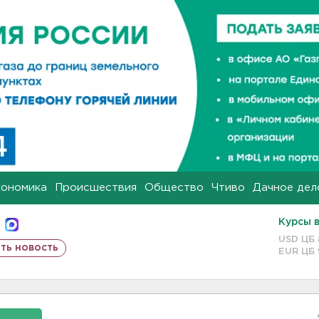
кономика
Происшествия
Общество
Чтиво
Дачное дел
Курсы 
USD ЦБ
ть новость
EUR ЦБ