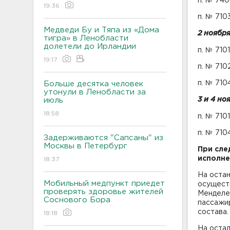
п. № 74
19:36
п. № 710
Медведи Бу и Тяпа из «Дома
2 ноября
тигра» в Ленобласти
долетели до Ирландии
п. № 710
19:17
п. № 710
п. № 710
Больше десятка человек
утонули в Ленобласти за
3 и 4 но
июль
18:58
п. № 710
п. № 710
Задерживаются "Сапсаны" из
Москвы в Петербург
При сле
исполне
18:37
На остан
Мобильный медпункт приедет
осуществ
проверять здоровье жителей
Менделее
Соснового Бора
пассажи
состава.
18:18
На остал