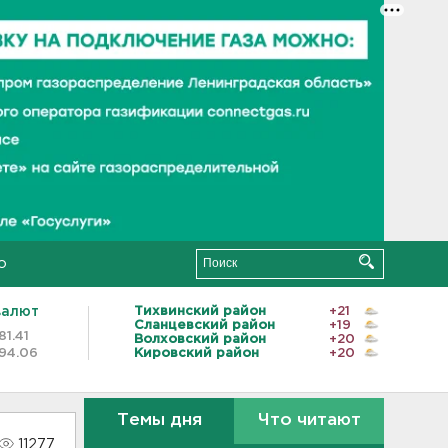
о
валют
Тихвинский район
+21
Сланцевский район
+19
81.41
Волховский район
+20
94.06
Кировский район
+20
Темы дня
Что читают
11277