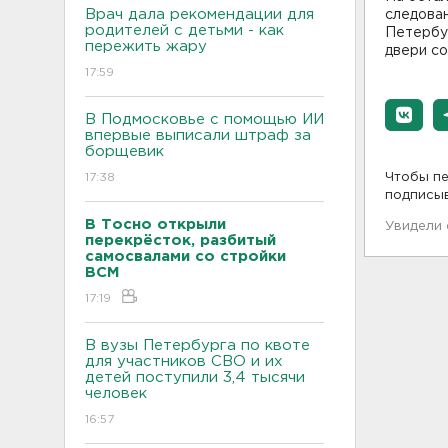
Врач дала рекомендации для
следован
родителей с детьми - как
Петербу
пережить жару
двери со
17:59
В Подмосковье с помощью ИИ
впервые выписали штраф за
борщевик
17:38
Чтобы пе
подписы
В Тосно открыли
Увидели
перекрёсток, разбитый
самосвалами со стройки
ВСМ
17:19
В вузы Петербурга по квоте
для участников СВО и их
детей поступили 3,4 тысячи
человек
16:57