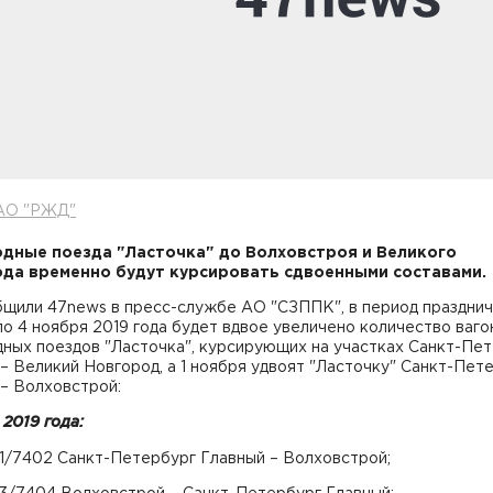
АО "РЖД"
дные поезда "Ласточка" до Волховстроя и Великого
да временно будут курсировать сдвоенными составами.
бщили 47news в пресс-службе АО "СЗППК", в период праздни
 по 4 ноября 2019 года будет вдвое увеличено количество ваго
дных поездов "Ласточка", курсирующих на участках Санкт-Пе
– Великий Новгород, а 1 ноября удвоят "Ласточку" Санкт-Пет
– Волховстрой:
 2019 года:
01/7402 Санкт-Петербург Главный – Волховстрой;