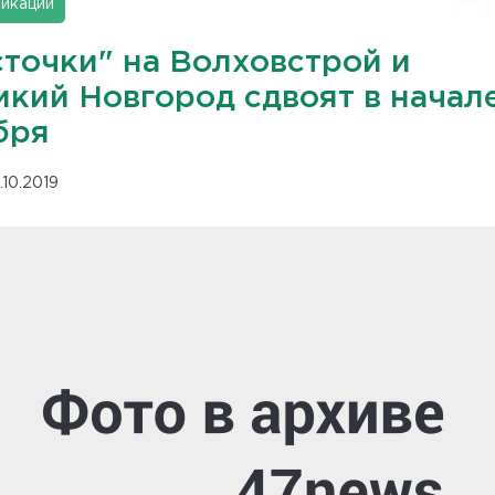
икации
сточки" на Волховстрой и
икий Новгород сдвоят в начал
бря
.10.2019