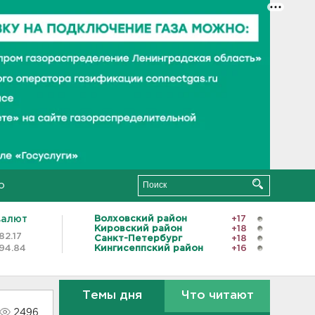
о
валют
Волховский район
+17
Кировский район
+18
82.17
Санкт-Петербург
+18
94.84
Кингисеппский район
+16
Темы дня
Что читают
2496