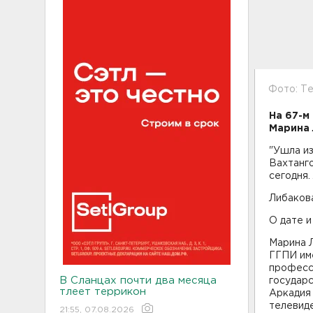
Фото: Т
На 67-м
Марина
"Ушла и
Вахтанго
сегодня.
Либаков
О дате и
Марина Л
ГГПИ им
професс
В Сланцах почти два месяца
государ
тлеет террикон
Аркадия 
телевид
21:55, 07.08.2026