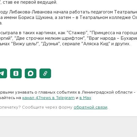
, став ее первой ведущей.
оду Либакова-Ливанова начала работать педагогом Театраль
а имени Бориса Щукина, а затем – в Театральном колледже О
а.
сыграла в таких картинах, как "Стажер", "Принцесса на горош
ргий", "Две строчки мелким шрифтом", "Враг народа – Бухарин
мах "Вижу цель!", "Дуэнья", сериале "Аляска Кид" и других.
рвыми узнавать о главных событиях в Ленинградской области -
вайтесь на
канал 47news в Telegram
и
в Maх
 опечатку? Сообщите через форму
обратной связи
.