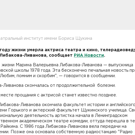
еатральный институт имени Бориса Щукина
 году жизни умерла актриса театра и кино, телерадиове
 Либакова-Ливанова, сообщает
РИА Новости
.
з жизни Марина Валерьевна Либакова-Ливанова — выпускница
вской школы 1978 года. Эта бесконечно печальная новость п
 Любим, помним и скорбим", — говорится в сообщении.
а-Ливанова скончалась от продолжительной болезни.
 месте прощания с актрисой станет известно позднее.
ибакова-Ливанова окончила факультет истории и английского
ени Горького и актерский факультет Щукинского училища. С
иональную деятельность артистка начала в Ленинградском
ственном академическом театре комедии, оттуда перешла в т
Райкина. С 1986 года Либакова-Ливанова вела передачи на
ении. Позже она основала собственную радиостанцию "Радио