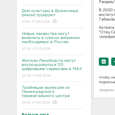
Рандеву"
В 2000 г
Дом культуры в Вознесенье
реконструируют
институт
Табаков
21:34, 07.08.2026
Актриса 
"Отец Се
Новые лекарства могут
телефиль
включить в список жизненно
необходимых в России
20:56, 07.08.2026
Жители Ленобласти могут
воспользоваться 110
цифровыми сервисами в МАХ
20:35, 07.08.2026
Чтобы пе
подписы
Тройняшек выписали из
Увидели
Ленинградского
перинатального центра
20:16, 07.08.2026
Больше часа.