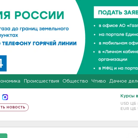
кономика
Происшествия
Общество
Чтиво
Дачное дел
Курсы 
USD ЦБ
ть новость
EUR ЦБ