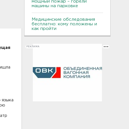
мощный пожар – горели
машины на парковке
Медицинские обследования
бесплатно: кому положены и
как пройти
РЕКЛАМА
дущая
ришла
 языка
вою
еатр