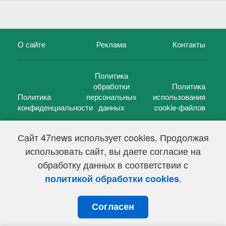
О сайте
Реклама
Контакты
Политика
обработки
Политика
Политика
персональных
использования
конфиденциальности
данных
cookie-файлов
Сайт 47news использует cookies. Продолжая
использовать сайт, вы даете согласие на
©
47 новостей (47 news)
2005 — 2026 г.
обработку данных в соответствии с
Свидетельство о регистрации СМИ Эл № ФС 77-39848, выдано
Федеральной службой по надзору в сфере связи,
.
политикой обработки cookies
информационных технологий и массовых коммуникаций
(Роскомнадзор) от 18 мая 2010г.
Согласен