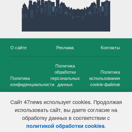
О сайте
Реклама
Контакты
Политика
обработки
Политика
Политика
персональных
использования
конфиденциальности
данных
cookie-файлов
Сайт 47news использует cookies. Продолжая
использовать сайт, вы даете согласие на
©
47 новостей (47 news)
2005 — 2026 г.
обработку данных в соответствии с
Свидетельство о регистрации СМИ Эл № ФС 77-39848, выдано
Федеральной службой по надзору в сфере связи,
.
политикой обработки cookies
информационных технологий и массовых коммуникаций