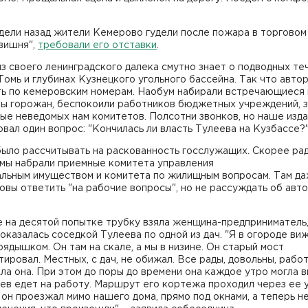
дели назад жители Кемерово гудели после пожара в торговом
вишня",
требовали его отставки
.
з своего ленинградского далека смутно знает о подводных те
Томь и глубинах Кузнецкого угольного бассейна. Так что авто
ть по кемеровским номерам. Наобум набирали встречающиеся 
ы горожан, беспокоили работников бюджетных учреждений, 
ые неведомых нам комитетов. Полсотни звонков, но наше изд
вал один вопрос: "Кончилась ли власть Тулеева на Кузбассе?
было рассчитывать на раскованность госслужащих. Скорее ра
 мы набрали приемные комитета управления
альным имуществом и комитета по жилищным вопросам. Там д
овы ответить "на рабочие вопросы", но не рассуждать об авт
е на десятой попытке трубку взяла женщина-предприниматель
оказалась соседкой Тулеева по одной из дач. "Я в огороде ви
рядышком. Он там на скале, а мы в низине. Он старый мост
ировал. Местных, с дач, не обижал. Все рады, довольны, работ
ла она. При этом до поры до времени она каждое утро могла в
ев едет на работу. Маршрут его кортежа проходил через ее у
он проезжал мимо нашего дома, прямо под окнами, а теперь не