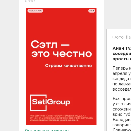
08:47
РЕКЛАМА
Фото: fla
Аман Ту
соседки
простых
Теперь 
апреля у
кандидат
по лавка
восседал
Вся проц
у его ли
сложени
врио губ
Володина
говорил
Совнарко