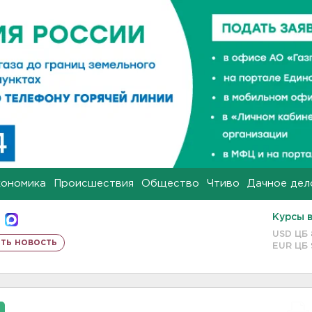
кономика
Происшествия
Общество
Чтиво
Дачное дел
Курсы 
USD ЦБ
ть новость
EUR ЦБ