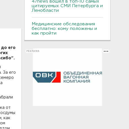
47news вошел в топ-10 самых
цитируемых СМИ Петербурга и
Ленобласти
Медицинские обследования
бесплатно: кому положены и
как пройти
 до его
РЕКЛАМА
огих
асибо".
0
. За его
 семеро
ла
абрали
ка от
Госдумы
, как
лом
ртом.