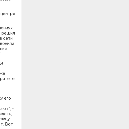
 центре
чениях
р решил
в сети
звонили
ание
"
ди
аже
оритете
,
жу его
ают", -
идеть,
лицу.
т. Вот