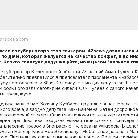
shsiberia.com
леев из губернатора стал спикером. 47news дозвонился и
 по даче, которая жалуется на качество конфет, и до мн
. Кто-то советует дедушке уйти, но в целом "великое сп
не губернатор Кемеровской области 73-летний Аман Тулеев 1
бедительно превратился в председателя парламента Кузбасса
уру проголосовали 38 из 39 присутствующих депутатов. Еще
м большого зала сегодня не сидели. Сам Тулеев с самого нача
 в президиуме.
едура заняла час. Хозяину Кузбасса вручили мандат. Мандат з
чного врача, а заодно депутата Ван-Вай Чена. Затем досрочное
е полномочий спикера Синицина, положительная характеристи
ернатора Цивилёва, поздравительная телеграмма от спикера 
, внесение правок в биографию Тулеева на Wikipedia. В целом
 Остап Бендер Кисе Воробьянинову: "Небольшой доклад в Ма
ме. Прощальная сцена и цыпленок на дорогу. Поедем с комфо