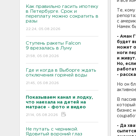
и все из
Как правильно гасить ипотеку
Те, кому
в Петербурге. Срок и
репорта
переплату можно сократить в
разы
с америк
Намек бы
22:24, 05.08.2026
- Аман 
будет в
Ступень ракеты Falcon
может о
9 врезалась в Луну
ноги пе
21:58, 05.08.2026
и живут
Но, есл
работат
Где и когда в Выборге ждать
- расск
отключения горячей воды
21:45, 05.08.2026
Но он бл
активное
Показываем канал и лодку,
В пассив
что наехала на детей на
который
матрасе - фото и видео
бизнес н
21:14, 05.08.2026
соцрабо
- Да хв
Не путать с черникой.
сыпется
Ядовитый вороний глаз