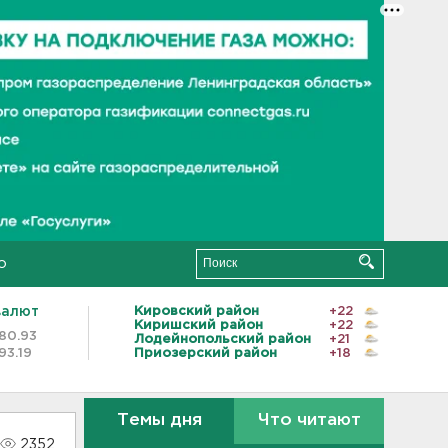
о
валют
Кировский район
+22
Киришский район
+22
80.93
Лодейнопольский район
+21
93.19
Приозерский район
+18
Темы дня
Что читают
2352