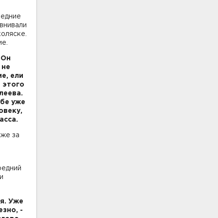
ледние
внивали
оляске.
ие.
 Он
 не
е, ели
т этого
леева.
ебе уже
овеку,
асса.
кже за
редний
и
ся. Уже
зно, -