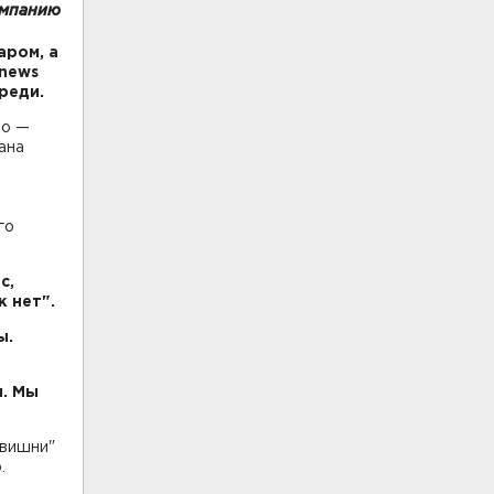
омпанию
аром, а
7news
реди.
то —
ана
го
с,
к нет".
ы.
м. Мы
 вишни"
.