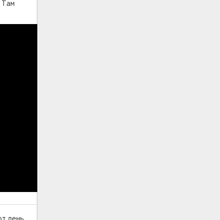
 Там
от день