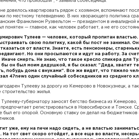
менения, что произошли", - заявила собеседница.
 не довелось квартировать рядом с хозяином, вспоминают пос
жи по местному телевидению. В них хворающего политика сра
анским Франклином Рузвельтом — президентом в инвалидной к
л понятен — главное, как человек работает, а не его состоян
Гумирович Тулеев — человек, который пропитан властью.
ыстраивать свою политику, какой бы пост не занимал. Он
тказаться от власти. Знаете, есть пенсионеры, стареньки
редвигают. Но они просыпаются и идут на работу. За сче
. Иначе смерть. Не знаю, что такое кресло спикера для Ту
и бы он был моим дедушкой, я бы сказал: "Деда, хватит т
ь, побудь дома с внуками". Все же видят, что тяжело чел
азал 47news один случайный собеседников из среднего кл
агодарен Тулееву за дорогу из Кемерово в Новокузнецк, а та
 строительство жилья.
 Тулееву-губернатору заносят бегство бизнеса из Кемерово,
 предпочитает регистрироваться в Новосибирске и Томске. С
е был его опорой. Основную ставку он делал на бюджетников 
тников.
атит уже, ему на печи надо сидеть, а не властью занимать
. На тот свет скоро отойдет, а все еще во власти, несерье