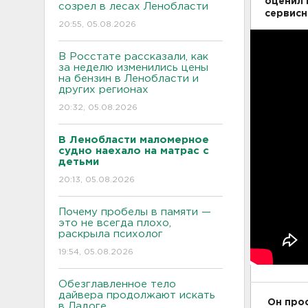
оценил 
созрел в лесах Ленобласти
сервисн
20:55, 05.08.2026
В Росстате рассказали, как
за неделю изменились цены
на бензин в Ленобласти и
других регионах
20:32, 05.08.2026
В Ленобласти маломерное
судно наехало на матрас с
детьми
20:13, 05.08.2026
Почему пробелы в памяти —
это не всегда плохо,
раскрыла психолог
19:54, 05.08.2026
Обезглавленное тело
дайвера продолжают искать
Он прос
в Ладоге