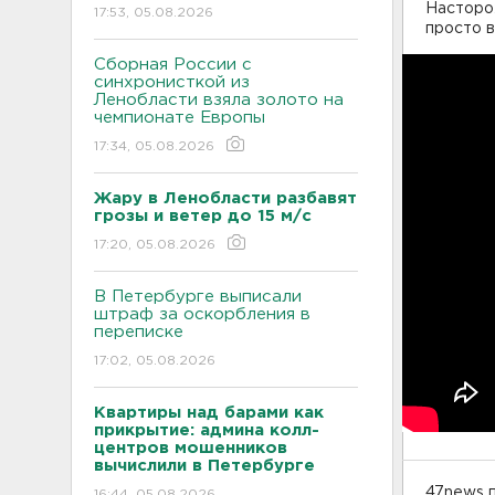
Насторо
17:53, 05.08.2026
просто 
Сборная России с
синхронисткой из
Ленобласти взяла золото на
чемпионате Европы
17:34, 05.08.2026
Жару в Ленобласти разбавят
грозы и ветер до 15 м/с
17:20, 05.08.2026
В Петербурге выписали
штраф за оскорбления в
переписке
17:02, 05.08.2026
Квартиры над барами как
прикрытие: админа колл-
центров мошенников
вычислили в Петербурге
47news п
16:44, 05.08.2026