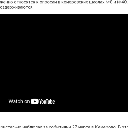
женно относятся к опросам в кемеровских школах №8 и №40.
воздерживаются.
ристально наблюдал за событиями 27 марта в Кемерово. В эт