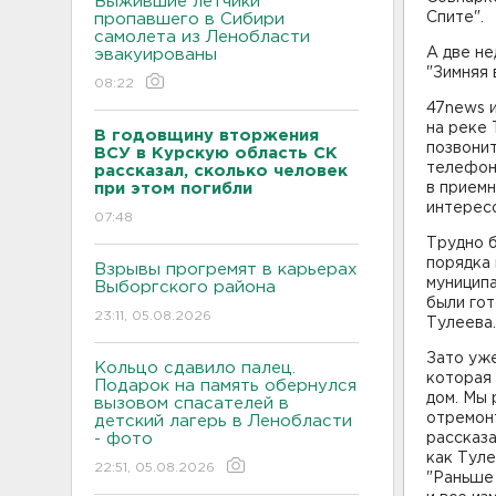
Выжившие летчики
Спите".
пропавшего в Сибири
самолета из Ленобласти
А две не
эвакуированы
"Зимняя 
08:22
47news и
на реке 
В годовщину вторжения
позвони
ВСУ в Курскую область СК
телефон
рассказал, сколько человек
при этом погибли
в приемн
интересо
07:48
Трудно 
порядка
Взрывы прогремят в карьерах
муницип
Выборгского района
были гот
23:11, 05.08.2026
Тулеева.
Зато уж
Кольцо сдавило палец.
которая 
Подарок на память обернулся
дом. Мы 
вызовом спасателей в
отремонт
детский лагерь в Ленобласти
- фото
рассказа
как Туле
22:51, 05.08.2026
"Раньше 