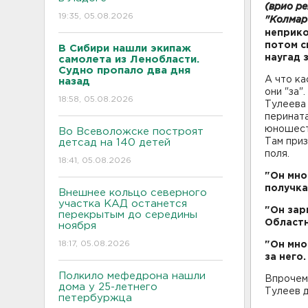
(врио р
19:35, 05.08.2026
"Колмар 
неприко
потом с
В Сибири нашли экипаж
наугад 
самолета из Ленобласти.
Судно пропало два дня
А что ка
назад
они "за"
18:58, 05.08.2026
Тулеева 
перината
юношест
Во Всеволожске построят
Там приз
детсад на 140 детей
поля.
18:41, 05.08.2026
"Он мно
получка
Внешнее кольцо северного
участка КАД останется
"Он за
перекрытым до середины
Област
ноября
18:17, 05.08.2026
"Он мно
за него
Полкило мефедрона нашли
Впрочем
дома у 25-летнего
Тулеев д
петербуржца