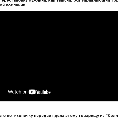
перестановку мужчина, как выяснилось управляющий то
ой компании.
то потихонечку передает дела этому товарищу из "Кол