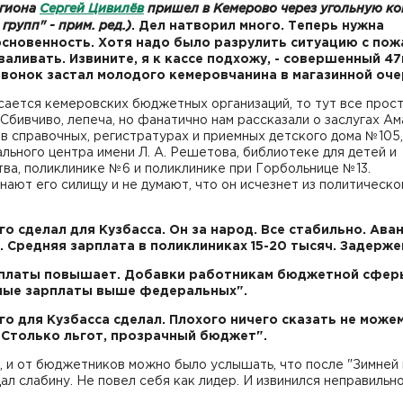
егиона
Сергей Цивилёв
пришел в Кемерово через угольную к
групп" - прим. ред.)
. Дел натворил много. Теперь нужна
сновенность. Хотя надо было разрулить ситуацию с пож
валивать. Извините, я к кассе подхожу, - совершенный 4
звонок застал молодого кемеровчанина в магазинной оче
сается кемеровских бюджетных организаций, то тут все прос
. Сбивчиво, лепеча, но фанатично нам рассказали о заслугах Ам
в справочных, регистратурах и приемных детского дома №105,
льного центра имени Л. А. Решетова, библиотеке для детей и
ва, поликлинике №6 и поликлинике при Горбольнице №13.
нают его силищу и не думают, что он исчезнет из политическо
го сделал для Кузбасса. Он за народ. Все стабильно. Аван
. Средняя зарплата в поликлиниках 15-20 тысяч. Задерже
рплаты повышает. Добавки работникам бюджетной сфер
ные зарплаты выше федеральных".
го для Кузбасса сделал. Плохого ничего сказать не може
. Столько льгот, прозрачный бюджет".
, и от бюджетников можно было услышать, что после "Зимней
ал слабину. Не повел себя как лидер. И извинился неправильно