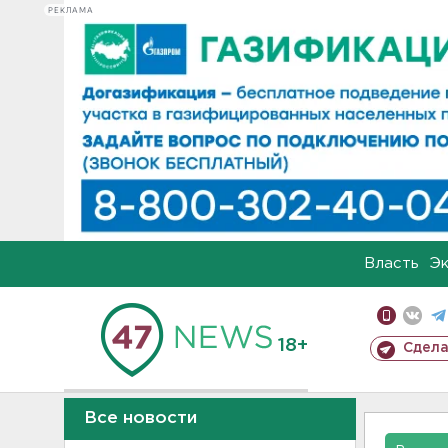
РЕКЛАМА
Власть
Э
18+
Сдела
Все новости