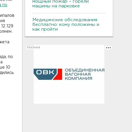
мощный пожар – горели
а по
машины на парковке
ципалов
Медицинские обследования
ния
бесплатно: кому положены и
12 129
как пройти
олнен.
джета
РЕКЛАМА
да, по
на
ше 10
дились.