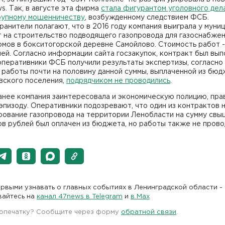
s. Так, в августе эта фирма
стала фигурантом уголовного дел
рупному мошенничеству
, возбужденному следствием ФСБ.
анители полагают, что в 2016 году компания выиграла у муни
т на строительство подводящего газопровода для газоснабже
мов в бокситогорской деревне Самойлово. Стоимость работ - 
ей. Согласно информации сайта госзакупок, контракт был вып
оперативники ФСБ получили результаты экспертизы, согласно
работы почти на половину данной суммы, выплаченной из бю
вского поселения,
подрядчиком не проводились
.
анее компания заинтересовала и экономическую полицию, прав
эпизоду. Оперативники подозревают, что один из контрактов 
рование газопровода на территории Ленобласти на сумму свы
в рублей был оплачен из бюджета, но работы также не прово
рвыми узнавать о главных событиях в Ленинградской области -
вайтесь на
канал 47news в Telegram
и
в Maх
 опечатку? Сообщите через форму
обратной связи
.