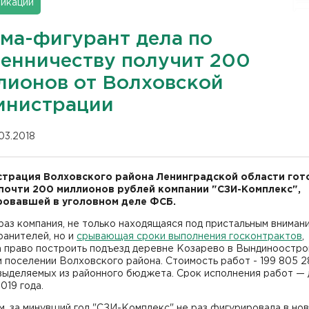
икации
ма-фигурант дела по
енничеству получит 200
лионов от Волховской
инистрации
.03.2018
трация Волховского района Ленинградской области гот
почти 200 миллионов рублей компании "СЗИ-Комплекс",
овавшей в уголовном деле ФСБ.
раз компания, не только находящаяся под пристальным вниман
ранителей, но и
срывающая сроки выполнения госконтрактов
,
а право построить подъезд деревне Козарево в Вындиноостр
 поселении Волховского района. Стоимость работ - 199 805 2
выделяемых из районного бюджета. Срок исполнения работ — 
019 года.
, за минувший год "СЗИ-Комплекс" не раз фигурировала в но