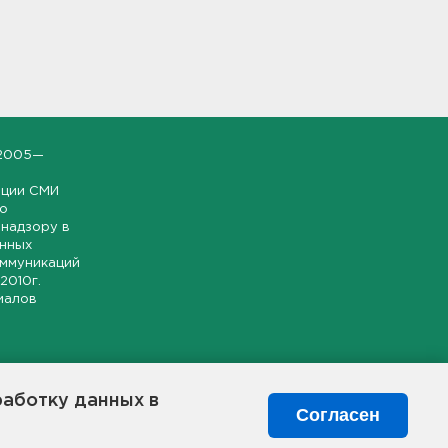
2005—
ации СМИ
но
надзору в
онных
оммуникаций
 2010г.
иалов
ской и
гионе.
работку данных в
я свободного
Согласен