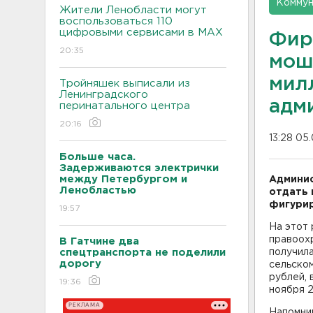
Коммун
Жители Ленобласти могут
воспользоваться 110
цифровыми сервисами в МАХ
Фир
20:35
мош
мил
Тройняшек выписали из
Ленинградского
адм
перинатального центра
20:16
13:28 05
Больше часа.
Задерживаются электрички
между Петербургом и
Админис
Ленобластью
отдать 
фигурир
19:57
На этот 
правоох
В Гатчине два
спецтранспорта не поделили
получил
дорогу
сельском
рублей, 
19:36
ноября 2
РЕКЛАМА
Напомним