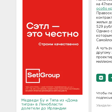
на 47new
особо к
Правоохр
контрак
жилых до
529 рубл
Однако 
которым 
Самойло
А чуть р
другому 
проекти
миллионо
Чтобы пе
подписы
Медведи Бу и Тяпа из «Дома
тигра» в Ленобласти
Увидели
долетели до Ирландии