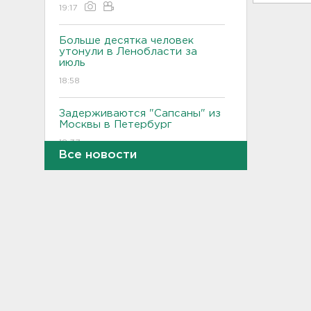
19:17
Больше десятка человек
утонули в Ленобласти за
июль
18:58
Задерживаются "Сапсаны" из
Москвы в Петербург
18:37
Все новости
Мобильный медпункт приедет
проверять здоровье жителей
Соснового Бора
18:18
Врач дала рекомендации для
родителей с детьми - как
пережить жару
17:59