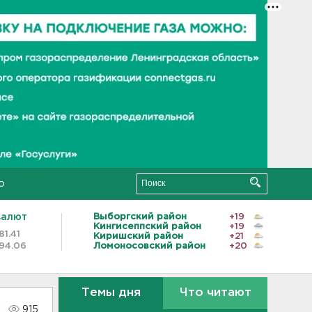
о
валют
Выборгский район
+19
Кингисеппский район
+19
81.41
Киришский район
+21
94.06
Ломоносовский район
+20
Темы дня
Что читают
915