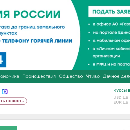
кономика
Происшествия
Общество
Чтиво
Дачное дел
Курсы 
USD ЦБ
ть новость
EUR ЦБ