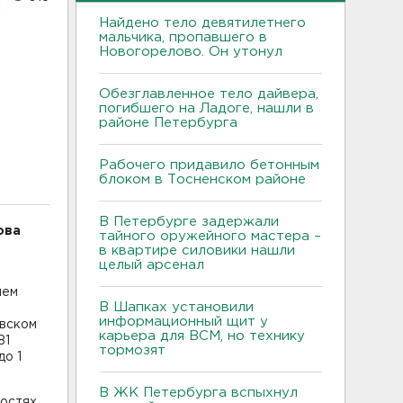
Найдено тело девятилетнего
мальчика, пропавшего в
Новогорелово. Он утонул
Обезглавленное тело дайвера,
погибшего на Ладоге, нашли в
районе Петербурга
Рабочего придавило бетонным
блоком в Тосненском районе
В Петербурге задержали
ова
тайного оружейного мастера –
в квартире силовики нашли
целый арсенал
ием
В Шапках установили
информационный щит у
овском
карьера для ВСМ, но технику
81
тормозят
до 1
В ЖК Петербурга вспыхнул
востях