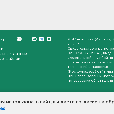
ма
©
47 новостей (47 news)
2026 г.
ти
Свидетельство о регистр
Эл № ФС 77-39848
, выда
льных данных
Федеральной службой по 
kie-файлов
сфере связи, информаци
технологий и массовых к
(Роскомнадзор) от
18 мая
При использовании матер
гиперссылка обязательна.
ет-издание, направленное на всестороннее освещение политиче
ской области, экономической и инвестиционной активности в ре
я использовать сайт, вы даете согласие на об
7 новостей» станет популярной и конструктивной площадкой дл
es
.
оисходят в 47-м регионе России.