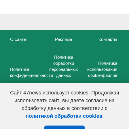
О сайте
Реклама
Контакты
Политика
обработки
Политика
Политика
персональных
использования
конфиденциальности
данных
cookie-файлов
Сайт 47news использует cookies. Продолжая
использовать сайт, вы даете согласие на
©
47 новостей (47 news)
2005 — 2026 г.
обработку данных в соответствии с
Свидетельство о регистрации СМИ Эл № ФС 77-39848, выдано
Федеральной службой по надзору в сфере связи,
.
политикой обработки cookies
информационных технологий и массовых коммуникаций
(Роскомнадзор) от 18 мая 2010г.