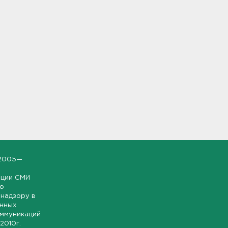
2005—
ации СМИ
но
надзору в
онных
оммуникаций
 2010г.