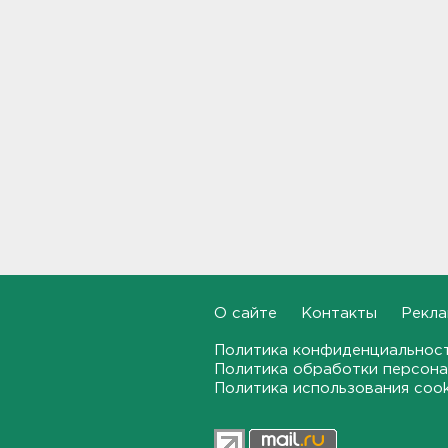
Террикон в Сланцах тушат
52-й день. Жители мечтают
о свежем воздухе
13:30
"Больше не буду". Водителю
пришлось объясняться за
опасный дрифт на
Суворовском
12:56
После пожара на складе
“Ленты” в Красном Бору в
магазинах сократился
ассортимент
О сайте
Контакты
Рекла
12:35
Политика конфиденциальнос
Политика обработки персона
В Большой Ижоре с "Агатой
Политика использования coo
Кристи" отметят день
Ломоносовского района, в
Рощино - день поселка