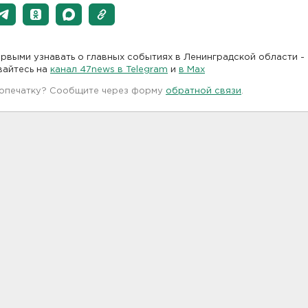
рвыми узнавать о главных событиях в Ленинградской области -
вайтесь на
канал 47news в Telegram
и
в Maх
 опечатку? Сообщите через форму
обратной связи
.