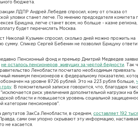
ьного бюджета.
ракции ЛДПР Андрей Лебедев спросил, кому от отказа от
кой уловки станет легче. По мнению председателя комитета 
ексея Брицуна, легче станет всем, но больше - казне региона,
оплату будет перечислять Москва.
т Николай Кузьмин спросил, сколько дней можно прожить на
ю сумму. Спикер Сергей Бебенин не позволил Брицуну ответи
недавно Пенсионный фонд и премьер Дмитрий Медведев заявил
и
не осталось пенсионеров, живущих за чертой бедности
. Так 
правительство Ленобласти посчитало необходимым привязать
чный минимум пенсионеров к федеральному показателю, кото
 обозначен на уровне 8726 рублей. Это на 223 рубля больше,
 году
. В пояснительной записке говорится, что, благодаря так
 "исключается риск увеличения дополнительной нагрузки на 
адской области и повышается уровень социальной защищенно
й категории пенсионеров".
 депутатов ЗакСа Ленобласти, в среднем,
составляет 192 тыс
 Правда, сами они упорно скрывают эту информацию, настаивая
го не касается.