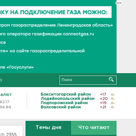
о
валют
Бокситогорский район
+17
Лодейнопольский район
+20
82.17
Подпорожский район
+19
94.84
Волховский район
+21
Темы дня
Что читают
2355