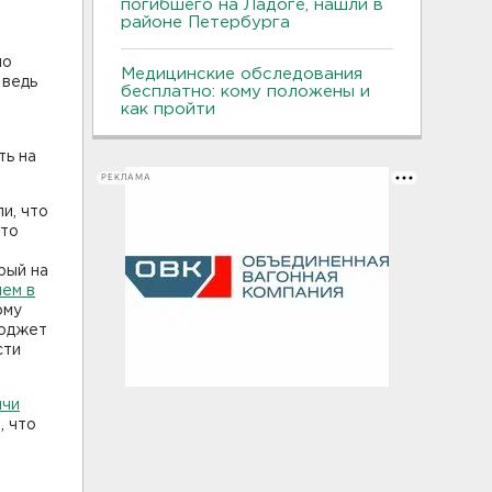
погибшего на Ладоге, нашли в
районе Петербурга
по
Медицинские обследования
 ведь
бесплатно: кому положены и
как пройти
ть на
РЕКЛАМА
и, что
что
рый на
чем в
ому
бюджет
сти
ячи
, что