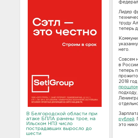
федерал
Лидер ф
техничес
труду Ал
теперь д
Коммунис
указанну
него.
Совсем 
в Росси
теперь 
прожито
2018 год
прошлом
подходу,
Ленингр
отдельно
В Белгородской области при
Зарплата
атаке БПЛА ранены трое, на
рублей
.
Ильском НПЗ число
это нико
пострадавших выросло до
шести