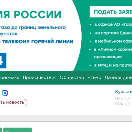
кономика
Происшествия
Общество
Чтиво
Дачное дел
Курсы 
USD ЦБ
ть новость
EUR ЦБ