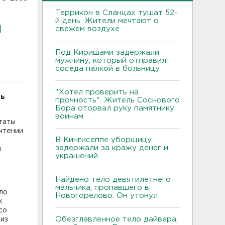
Террикон в Сланцах тушат 52-
й день. Жители мечтают о
и
свежем воздухе
Под Киришами задержали
мужчину, который отправил
соседа палкой в больницу
"Хотел проверить на
рь
прочность". Житель Соснового
Бора оторвал руку памятнику
воинам
утаты
чтении
В Кингисеппе уборщицу
задержали за кражу денег и
й
украшений
Найдено тело девятилетнего
мальчика, пропавшего в
ло
Новогорелово. Он утонул
к
со
Обезглавленное тело дайвера,
 из