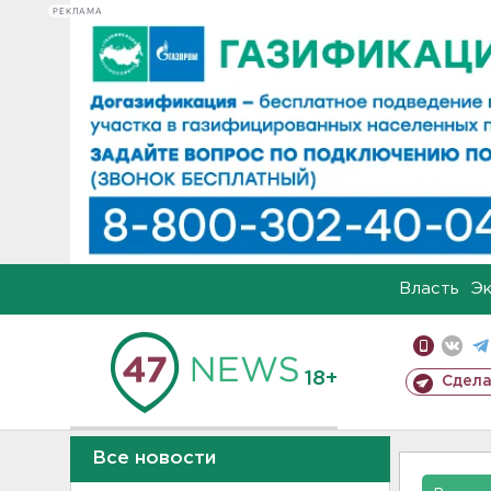
РЕКЛАМА
Власть
Э
18+
Сдела
Все новости