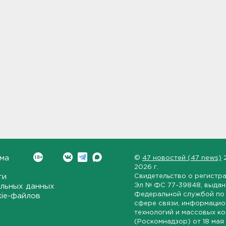
ма
©
47 новостей (47 news)
2026 г.
ти
Свидетельство о регистр
Эл № ФС 77-39848
, выда
льных данных
Федеральной службой по 
kie-файлов
сфере связи, информаци
технологий и массовых к
(Роскомнадзор) от
18 мая