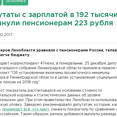
Экономика
таты с зарплатой в 192 тысяч
инули пенсионерам 223 рубля
12.2017
еров Ленобласти уравняли с пенсионерами России, тепе
легче бюджету.
дает корреспондент 47news, в понедельник, 25 декабря, деп
тельного собрания Ленинградской области приняли в первом 
роект "Об установлении величины прожиточного минимума
ра в Ленинградской области в целях установления социально
к пенсии на 2018 год".
от показатель рассчитывался на основании стоимости
ельской корзины и статистических данных об уровне
ельских цен. При этом правительство Ленобласти использова
кую уловку. Заведомо рекомендовало депутатам, которые, ка
о,
принимают всё, что дают
, снижать показатель по сравнению 
ссийским. Таким образом, регион добивался выплаты разницы