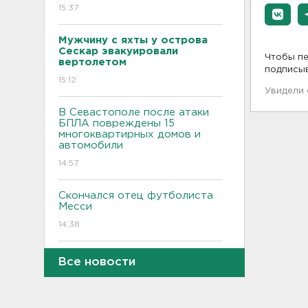
15:37
Мужчину с яхты у острова
Сескар эвакуировали
Чтобы пе
вертолетом
подписы
15:12
Увидели
В Севастополе после атаки
БПЛА повреждены 15
многоквартирных домов и
автомобили
14:57
Скончался отец футболиста
Месси
14:38
После нападения на бригаду
Все новости
скорой в Красном Селе
возбудили уголовное дело
13:50