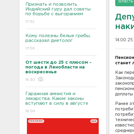
Власть
Признать и позволить.
Индийский гуру дал советы
по борьбе с выгоранием
Депу
17:32
нак
Кому полезны белые грибы,
14:00 25.
рассказал диетолог
17:00
Пенсион
От шести до 25 с плюсом -
станет 
погода в Ленобласти на
воскресенье
Как пере
Законода
16:30
законоп
пенсионе
Гаражная амнистия и
доплаты 
лекарства. Какие законы
вступают в силу в августе
Ранее эт
потребит
16:00
потребит
техничес
РЕКЛАМА
известн
среднеро