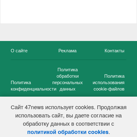
О сайте
Реклама
Контакты
Политика
обработки
Политика
Политика
персональных
использования
конфиденциальности
данных
cookie-файлов
Сайт 47news использует cookies. Продолжая
использовать сайт, вы даете согласие на
©
47 новостей (47 news)
2005 — 2026 г.
обработку данных в соответствии с
Свидетельство о регистрации СМИ Эл № ФС 77-39848, выдано
Федеральной службой по надзору в сфере связи,
.
политикой обработки cookies
информационных технологий и массовых коммуникаций