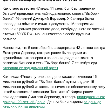
Как стало известно 47news, 11 сентября был задержан
бывший председатель наблюдательного совета "Выборг-
банка", 46-летний
Дмитрий Дервоед
. У банкира были
проведены обыски и изъяты документы. Мероприятия
прошли в рамках уголовного дела, возбужденного по части 4
статьи 159 УК РФ - мошенничество в особо крупном
размере.
Напомним, что 5 сентября была задержана 42-летняя сестра
Екатерина Дервоед, которая ранее была одним из
крупнейших акционеров и начальницей департамента
развития бизнеса и сети "Выборг-банка". 7 сентября суд
отправил ее под домашний арест
.
Как писал 47news, уголовное дело касается хищения 15
миллионов рублей из "Выборг-банка" путем выдачи 15
миллионов рублей из кассы по ничем не обеспеченному чеку
некой московской компании "Континент". Фирма ранее
принадлежала Дмитрию Дервоеду, а теперь
принадлежит его
дочери - 20-летней Дарье
. Деньги были выданы
за день до
отзыва у банка лицензии
.