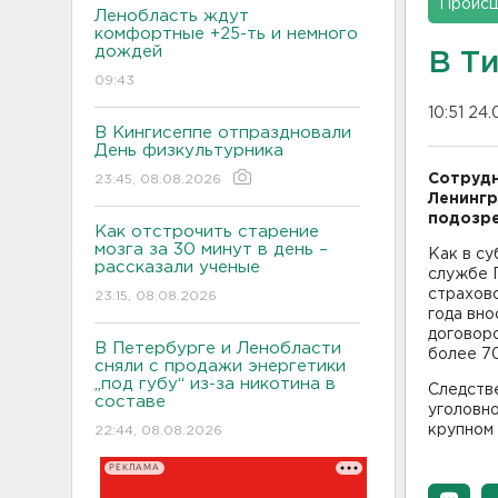
Проис
Ленобласть ждут
комфортные +25-ть и немного
дождей
В Т
09:43
10:51 24.
В Кингисеппе отпраздновали
День физкультурника
Сотрудн
23:45, 08.08.2026
Ленингр
подозре
Как отстрочить старение
мозга за 30 минут в день –
Как в су
рассказали ученые
службе 
страхово
23:15, 08.08.2026
года вн
договор
В Петербурге и Ленобласти
более 70
сняли с продажи энергетики
„под губу“ из-за никотина в
Следств
составе
уголовно
крупном 
22:44, 08.08.2026
РЕКЛАМА