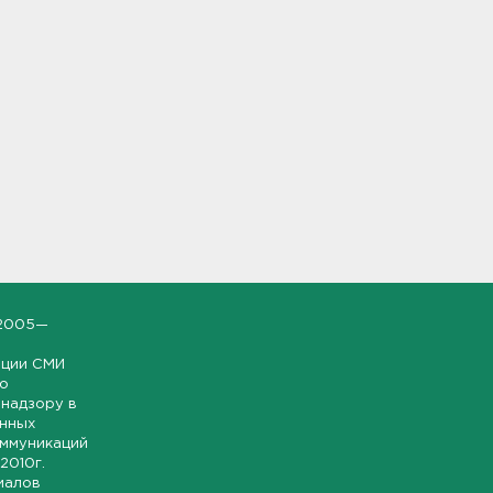
2005—
ации СМИ
но
надзору в
онных
оммуникаций
 2010г.
иалов