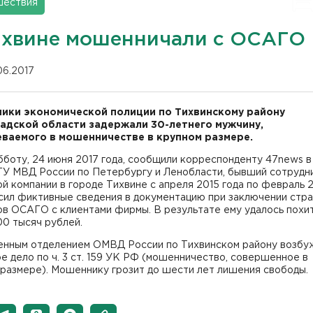
шествия
ихвине мошенничали с ОСАГО
06.2017
ики экономической полиции по Тихвинскому району
адской области задержали 30-летнего мужчину,
ваемого в мошенничестве в крупном размере.
бботу, 24 июня 2017 года, сообщили корреспонденту 47news в
ГУ МВД России по Петербургу и Ленобласти, бывший сотрудн
й компании в городе Тихвине с апреля 2015 года по февраль 
осил фиктивные сведения в документацию при заключении стр
ов ОСАГО с клиентами фирмы. В результате ему удалось похи
0 тысяч рублей.
енным отделением ОМВД России по Тихвинском району возбу
е дело по ч. 3 ст. 159 УК РФ (мошенничество, совершенное в
размере). Мошеннику грозит до шести лет лишения свободы.