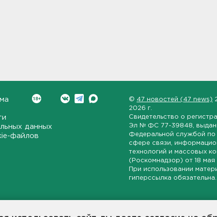
ма
©
47 новостей (47 news)
2026 г.
ти
Свидетельство о регистр
Эл № ФС 77-39848
, выда
льных данных
Федеральной службой по 
kie-файлов
сфере связи, информаци
технологий и массовых к
(Роскомнадзор) от
18 мая
При использовании матер
гиперссылка обязательна.
ет-издание, направленное на всестороннее освещение политиче
ской области, экономической и инвестиционной активности в ре