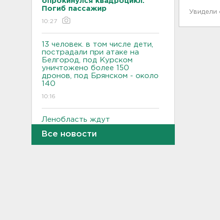
опрокинулся квадроцикл.
Погиб пассажир
Увидели
10:27
13 человек. в том числе дети,
пострадали при атаке на
Белгород, под Курском
уничтожено более 150
дронов, под Брянском - около
140
10:16
Ленобласть ждут
комфортные +25-ть и немного
Все новости
дождей
09:43
В Кингисеппе отпраздновали
День физкультурника
23:45, 08.08.2026
Как отстрочить старение