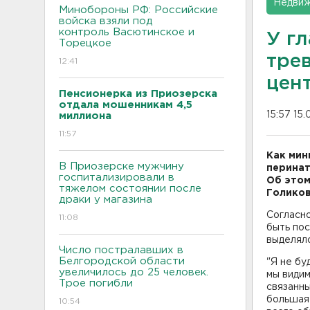
Недвиж
Минобороны РФ: Российские
войска взяли под
контроль Васютинское и
У г
Торецкое
тре
12:41
цен
Пенсионерка из Приозерска
отдала мошенникам 4,5
15:57 15.
миллиона
11:57
Как мин
В Приозерске мужчину
перинат
госпитализировали в
Об этом
тяжелом состоянии после
Голиков
драки у магазина
Согласно
11:08
быть по
выделяло
Число постралавших в
Белгородской области
"Я не бу
увеличилось до 25 человек.
мы видим
Трое погибли
связанны
большая 
10:54