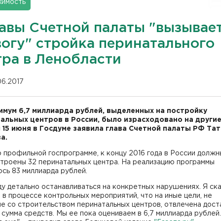
имость
лавы Счетной палаты "вызывае
вогу" стройка перинатального
тра в Ленобласти
06.2017
имум 6,7 миллиарда рублей, выделенных на постройку
альных центров в России, было израсходовано на другие
 15 июня в Госдуме заявила глава Счетной палаты РФ Та
а.
 профильной госпрограмме, к концу 2016 года в России должн
строены 32 перинатальных центра. На реализацию программы
сь 83 миллиарда рублей.
ду детально останавливаться на конкретных нарушениях. Я ска
 в процессе контрольных мероприятий, что на иные цели, не
е со строительством перинатальных центров, отвлечена дост
сумма средств. Мы ее пока оцениваем в 6,7 миллиарда рублей.