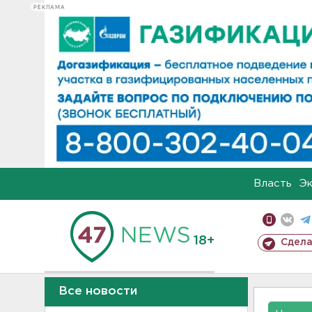
РЕКЛАМА
Власть
Э
18+
Сдела
Все новости