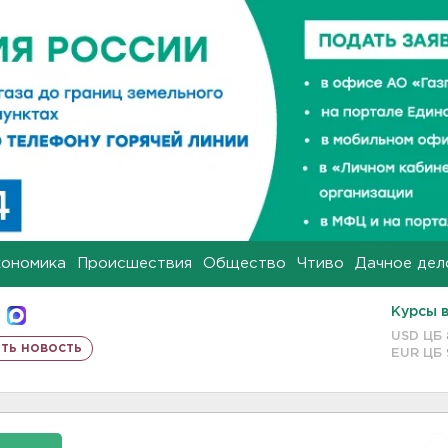
кономика
Происшествия
Общество
Чтиво
Дачное дел
Курсы 
USD ЦБ
ть новость
EUR ЦБ