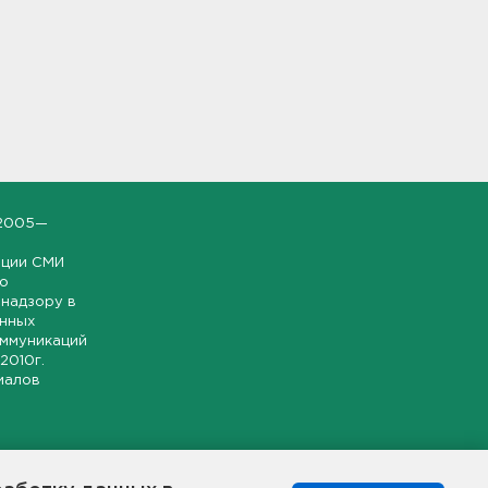
2005—
ации СМИ
но
надзору в
онных
оммуникаций
 2010г.
иалов
ской и
гионе.