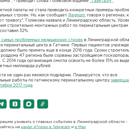
ъема", - приводит слова Голиковой издание
"Газета.ру"
.
четной палаты не стала приводить конкретные примеры пробл
альных строек. Но, как сообщает
Regnum
, говоря о регионах,
т тревогу", Голикова назвала и Ленинградскую область. Уров
ния строительно-монтажных работ по перинатальным центрам 
составил 32%.
з самых проблемных медицинских строек
в Ленинградской обл
я перинатальный центр в Гатчине. Первых пациентов учрежде
 должно было принять еще в конце 2016 года. Сроки строител
о роддома 47 региона были сорваны застройщиком госкорпора
. С 2014 года организация смогла освоить не более 15% из вы
етных миллиарда рублей.
те не один раз менялся подрядчик. Планируется, что все
льные работы по гатчинскому перинатальному центру
заверша
тября 2017 года
.
рвыми узнавать о главных событиях в Ленинградской области -
вайтесь на
канал 47news в Telegram
и
в Maх