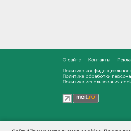
мозга за 30 минут в день –
рассказали ученые
23:15, 08.08.2026
В Петербурге и Ленобласти
сняли с продажи энергетики
„под губу“ из-за никотина в
составе
22:44, 08.08.2026
О сайте
Контакты
Рекла
За день над Россией сбиты
360 украинских
Политика конфиденциальнос
беспилотников
Политика обработки персона
22:11, 08.08.2026
Политика использования coo
Женщина прыгнула в Неву на
востоке Петербурга
21:41, 08.08.2026
В лобовом столкновении
47news.ru — независимое интерн
автомобилей близ Киришей
пострадали дети
общественной жизни в Ленинград