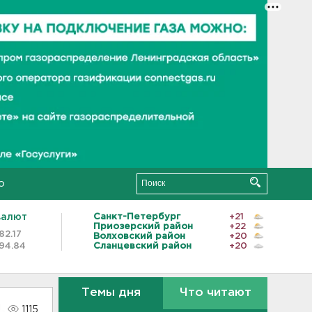
о
валют
Санкт-Петербург
+21
Приозерский район
+22
82.17
Волховский район
+20
94.84
Сланцевский район
+20
Темы дня
Что читают
1115