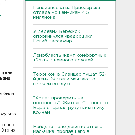
Пенсионерка из Приозерска
отдала мошенникам 4,5
т
миллиона
У деревни Бережок
опрокинулся квадроцикл.
Погиб пассажир
Ленобласть ждут комфортные
+25-ть и немного дождей
 цели.
Террикон в Сланцах тушат 52-
тьяна
й день. Жители мечтают о
свежем воздухе
ы были
"Хотел проверить на
прочность". Житель Соснового
Бора оторвал руку памятнику
воинам
жу, что
аточно
Найдено тело девятилетнего
 Это из
мальчика, пропавшего в