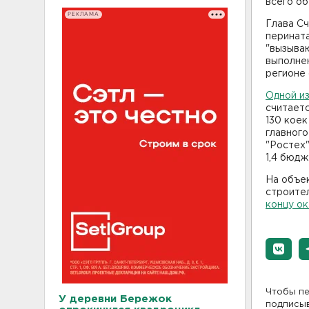
всего об
РЕКЛАМА
Глава С
перинат
"вызываю
выполне
регионе 
Одной и
считаетс
130 коек
главног
"Ростех"
1,4 бюдж
На объек
строите
концу ок
Чтобы пе
У деревни Бережок
подписы