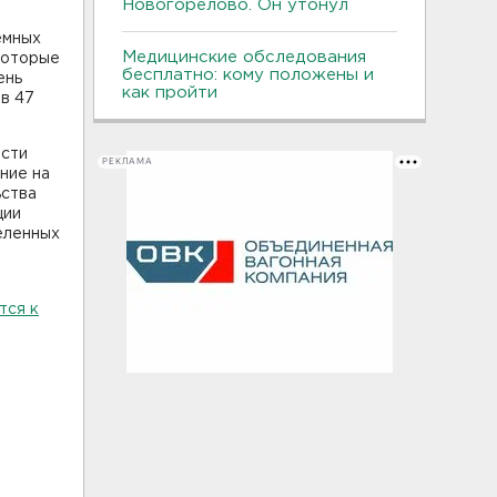
Новогорелово. Он утонул
емных
Медицинские обследования
 которые
бесплатно: кому положены и
ень
как пройти
в 47
асти
РЕКЛАМА
ние на
ьства
ции
деленных
тся к