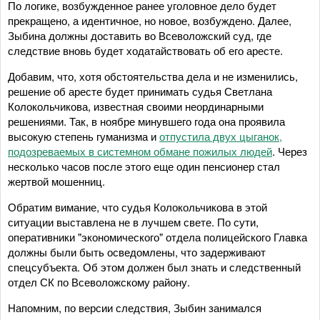
По логике, возбужденное ранее уголовное дело будет
прекращено, а идентичное, но новое, возбуждено. Далее,
Зыбина должны доставить во Всеволожский суд, где
следствие вновь будет ходатайствовать об его аресте.
Добавим, что, хотя обстоятельства дела и не изменились,
решение об аресте будет принимать судья Светлана
Колокольчикова, известная своими неординарными
решениями. Так, в ноябре минувшего года она проявила
высокую степень гуманизма и
отпустила двух цыганок,
подозреваемых в системном обмане пожилых людей
. Через
несколько часов после этого еще один пенсионер стал
жертвой мошенниц.
Обратим вимание, что судья Колокольчикова в этой
ситуации выставлена не в лучшем свете. По сути,
оперативники "экономического" отдела полицейского Главка
должны были быть осведомлены, что задерживают
спецсубъекта. Об этом должен был знать и следственный
отдел СК по Всеволожскому району.
Напомним, по версии следствия, Зыбин занимался