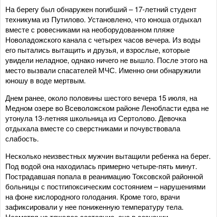
На берегу был обнаружен погибший – 17-летний студент
техникума из Путилово. Установлено, что юноша отдыхал
вместе с ровесниками на необорудованном пляже
Новоладожского канала с четырех часов вечера. Из воды
его пытались вытащить и друзья, и взрослые, которые
увидели неладное, однако ничего не вышло. После этого на
место вызвали спасателей МЧС. Именно они обнаружили
юношу в воде мертвым.
Днем ранее, около половины шестого вечера 15 июля, на
Медном озере во Всеволожском районе Ленобласти едва не
утонула 13-летняя школьница из Сертолово. Девочка
отдыхала вместе со сверстниками и почувствовала
слабость.
Несколько неизвестных мужчин вытащили ребенка на берег.
Под водой она находилась примерно четыре-пять минут.
Пострадавшая попала в реанимацию Токсовской районной
больницы с постгипоксическим состоянием – нарушениями
на фоне кислородного голодания. Кроме того, врачи
зафиксировали у нее пониженную температуру тела.
Несмотря на тяжелое состояние, она в сознании.