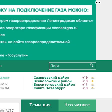
о
валют
Сланцевский район
+19
Всеволожский район
+19
82.17
Бокситогорский район
+17
94.84
Санкт-Петербург
+19
Темы дня
Что читают
2477