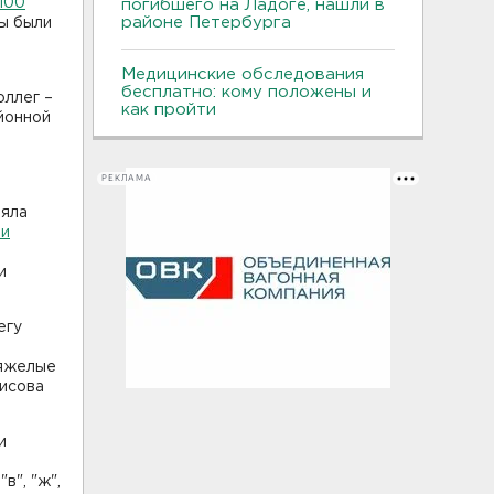
 100
погибшего на Ладоге, нашли в
районе Петербурга
ны были
Медицинские обследования
ю
бесплатно: кому положены и
оллег –
как пройти
йонной
РЕКЛАМА
ляла
ми
и
егу
тяжелые
рисова
и
в", "ж",