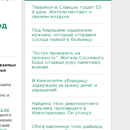
Террикон в Сланцах тушат 52-
й день. Жители мечтают о
свежем воздухе
од
Под Киришами задержали
мужчину, который отправил
соседа палкой в больницу
"Хотел проверить на
прочность". Житель Соснового
Бора оторвал руку памятнику
еваемых
воинам
льи
В Кингисеппе уборщицу
хаила
задержали за кражу денег и
украшений
но и
Найдено тело девятилетнего
мальчика, пропавшего в
ть ее
Новогорелово. Он утонул
ьного
ьнения
ложив
Обезглавленное тело дайвера,