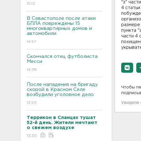
"з" части
15:12
4 статьи
побужде
В Севастополе после атаки
организо
БПЛА повреждены 15
размере 
многоквартирных домов и
пункта "
автомобили
части 4 
14:57
похищени
укрывате
Скончался отец футболиста
Месси
14:38
После нападения на бригаду
Чтобы пе
скорой в Красном Селе
подписы
возбудили уголовное дело
13:50
Увидели
Террикон в Сланцах тушат
52-й день. Жители мечтают
о свежем воздухе
13:30