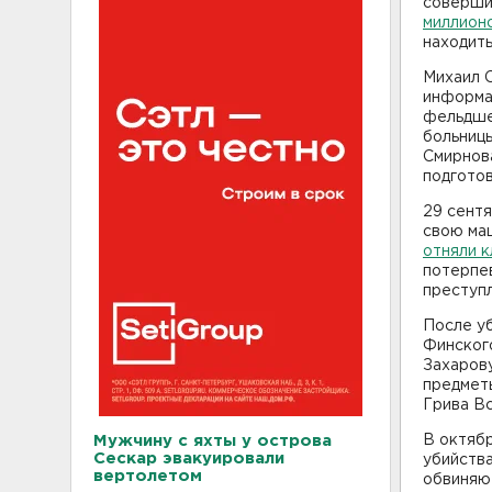
соверши
миллион
находить
Михаил 
информац
фельдше
больницы
Смирнов
подготов
29 сентя
свою маш
отняли 
потерпев
преступ
После уб
Финского
Захарову
предметы
Грива В
Мужчину с яхты у острова
В октяб
Сескар эвакуировали
убийства
вертолетом
обвиняют