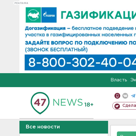
РЕКЛАМА
Власть
Э
18+
Сдела
Все новости