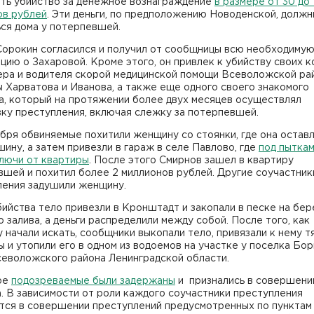
ть убийство за денежное вознаграждение
в размере от 30 до
ов рублей
. Эти деньги, по предположению Новоденской, долж
ся дома у потерпевшей.
Сорокин согласился и получил от сообщницы всю необходиму
ию о Захаровой. Кроме этого, он привлек к убийству своих к
ра и водителя скорой медицинской помощи Всеволожской ра
 Харватова и Иванова, а также еще одного своего знакомого
а, который на протяжении более двух месяцев осуществлял
ку преступления, включая слежку за потерпевшей.
бря обвиняемые похитили женщину со стоянки, где она остав
ину, а затем привезли в гараж в селе Павлово, где
под пытка
ключи от квартиры
. После этого Смирнов зашел в квартиру
шей и похитил более 2 миллионов рублей. Другие соучастник
ления задушили женщину.
ийства тело привезли в Кронштадт и закопали в песке на бер
 залива, а деньги распределили между собой. После того, как
 начали искать, сообщники выкопали тело, привязали к нему 
 и утопили его в одном из водоемов на участке у поселка Бо
севоложского района Ленинградской области.
ре
подозреваемые были задержаны
и признались в совершени
. В зависимости от роли каждого соучастники преступления
ся в совершении преступлений предусмотренных по пунктам "