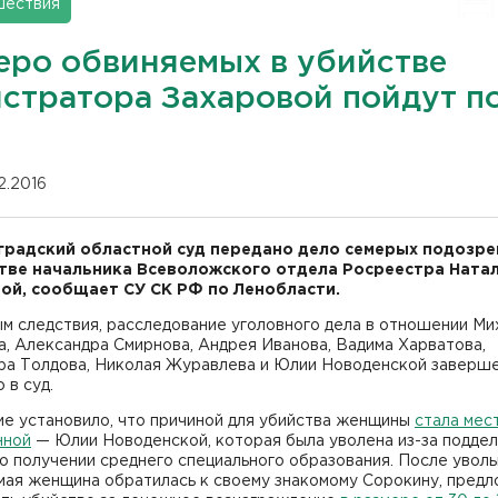
шествия
еро обвиняемых в убийстве
истратора Захаровой пойдут п
12.2016
градский областной суд передано дело семерых подозр
тве начальника Всеволожского отдела Росреестра Ната
ой, сообщает СУ СК РФ по Ленобласти.
м следствия, расследование уголовного дела в отношении Ми
, Александра Смирнова, Андрея Иванова, Вадима Харватова,
ра Толдова, Николая Журавлева и Юлии Новоденской заверше
 в суд.
ие установило, что причиной для убийства женщины
стала мес
нной
— Юлии Новоденской, которая была уволена из-за поддел
о получении среднего специального образования. После увол
мая женщина обратилась к своему знакомому Сорокину, пред