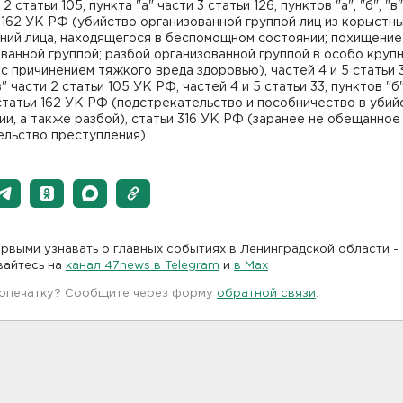
 2 статьи 105, пункта "а" части 3 статьи 126, пунктов "а", "б", "в
 162 УК РФ (убийство организованной группой лиц из корыстн
ний лица, находящегося в беспомощном состоянии; похищение
ванной группой; разбой организованной группой в особо круп
с причинением тяжкого вреда здоровью), частей 4 и 5 статьи 3
з" части 2 статьи 105 УК РФ, частей 4 и 5 статьи 33, пунктов "б"
статьи 162 УК РФ (подстрекательство и пособничество в убий
и, а также разбой), статьи 316 УК РФ (заранее не обещанное
льство преступления).
рвыми узнавать о главных событиях в Ленинградской области -
вайтесь на
канал 47news в Telegram
и
в Maх
 опечатку? Сообщите через форму
обратной связи
.