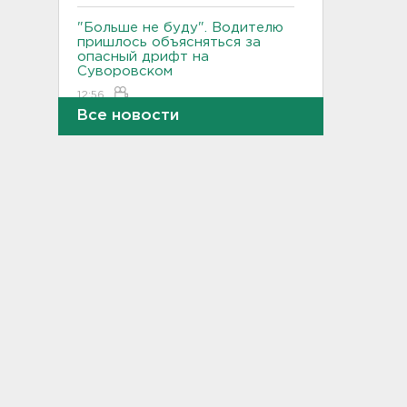
"Больше не буду". Водителю
пришлось объясняться за
опасный дрифт на
Суворовском
12:56
Все новости
После пожара на складе
“Ленты” в Красном Бору в
магазинах сократился
ассортимент
12:35
В Большой Ижоре с "Агатой
Кристи" отметят день
Ломоносовского района, в
Рощино - день поселка
12:05
Под Киришами задержали
мужчину, который отправил
соседа палкой в больницу