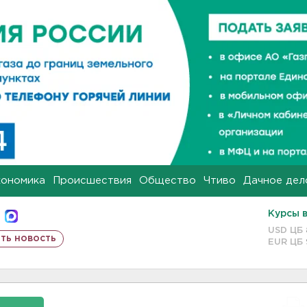
кономика
Происшествия
Общество
Чтиво
Дачное дел
Курсы 
USD ЦБ
ть новость
EUR ЦБ