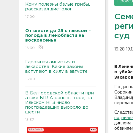
Проис
Кому полезны белые грибы,
рассказал диетолог
Сем
17:00
рег
От шести до 25 с плюсом -
суд
погода в Ленобласти на
воскресенье
16:30
19:28 19.
Гаражная амнистия и
лекарства. Какие законы
В Ленин
вступают в силу в августе
в убийс
Захаров
16:00
По данны
Сорокина
В Белгородской области при
атаке БПЛА ранены трое, на
Владими
Ильском НПЗ число
передано
пострадавших выросло до
шести
Следств
подчине
15:37
диплома 
обвиняе
РЕКЛАМА