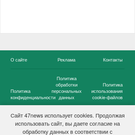
О сайте
Реклама
Контакты
Политика
обработки
Политика
Политика
персональных
использования
конфиденциальности
данных
cookie-файлов
Сайт 47news использует cookies. Продолжая
использовать сайт, вы даете согласие на
©
47 новостей (47 news)
2005 — 2026 г.
обработку данных в соответствии с
Свидетельство о регистрации СМИ Эл № ФС 77-39848, выдано