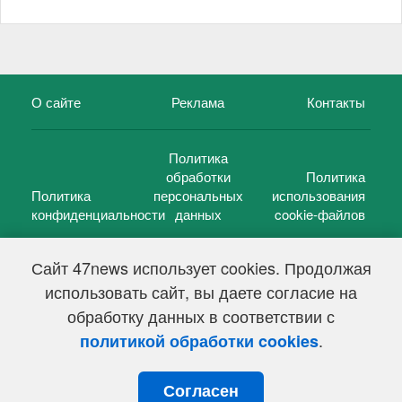
О сайте
Реклама
Контакты
Политика
обработки
Политика
Политика
персональных
использования
конфиденциальности
данных
cookie-файлов
Сайт 47news использует cookies. Продолжая
использовать сайт, вы даете согласие на
©
47 новостей (47 news)
2005 — 2026 г.
обработку данных в соответствии с
Свидетельство о регистрации СМИ Эл № ФС 77-39848, выдано
Федеральной службой по надзору в сфере связи,
.
политикой обработки cookies
информационных технологий и массовых коммуникаций
(Роскомнадзор) от 18 мая 2010г.
Согласен