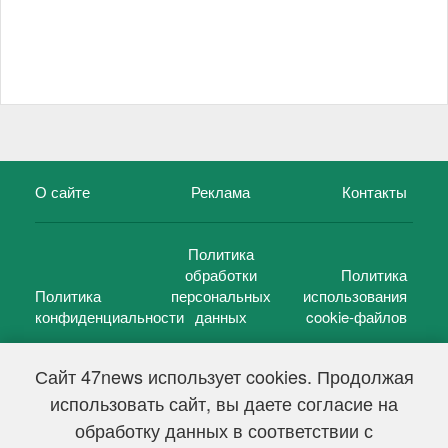
О сайте
Реклама
Контакты
Политика
обработки
Политика
Политика
персональных
использования
конфиденциальности
данных
cookie-файлов
Сайт 47news использует cookies. Продолжая
использовать сайт, вы даете согласие на
©
47 новостей (47 news)
2005 — 2026 г.
обработку данных в соответствии с
Свидетельство о регистрации СМИ Эл № ФС 77-39848, выдано