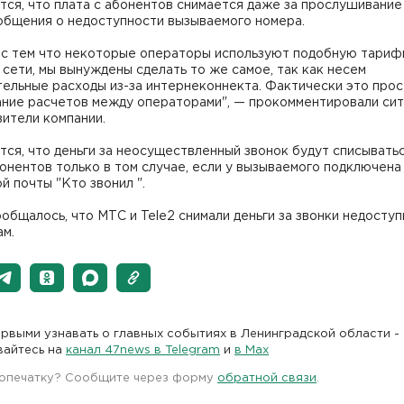
ся, что плата с абонентов снимается даже за прослушивание
общения о недоступности вызываемого номера.
и с тем что некоторые операторы используют подобную тари
 сети, мы вынуждены сделать то же самое, так как несем
ельные расходы из-за интернеконнекта. Фактически это про
ание расчетов между операторами", — прокомментировали си
ители компании.
ся, что деньги за неосуществленный звонок будут списывать
онентов только в том случае, если у вызываемого подключена
й почты "Кто звонил ".
общалось, что МТС и Tele2 снимали деньги за звонки недосту
ам.
рвыми узнавать о главных событиях в Ленинградской области -
вайтесь на
канал 47news в Telegram
и
в Maх
 опечатку? Сообщите через форму
обратной связи
.