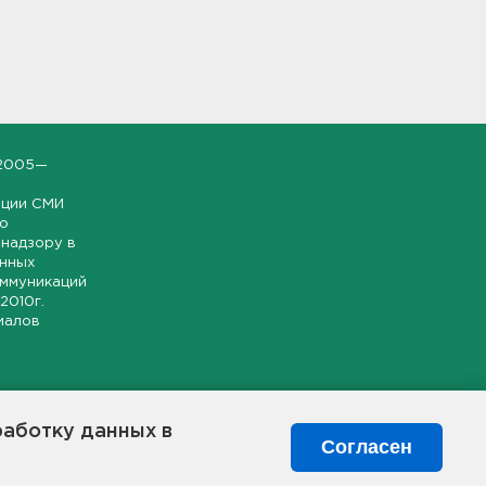
2005—
ации СМИ
но
надзору в
онных
оммуникаций
 2010г.
иалов
ской и
гионе.
работку данных в
я свободного
Согласен