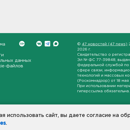
ма
©
47 новостей (47 news)
2026 г.
ти
Свидетельство о регистр
Эл № ФС 77-39848
, выда
льных данных
Федеральной службой по 
kie-файлов
сфере связи, информаци
технологий и массовых к
(Роскомнадзор) от
18 мая
При использовании матер
гиперссылка обязательна.
ет-издание, направленное на всестороннее освещение политиче
ской области, экономической и инвестиционной активности в ре
я использовать сайт, вы даете согласие на об
7 новостей» станет популярной и конструктивной площадкой дл
es
.
оисходят в 47-м регионе России.