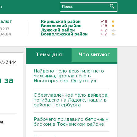
о
валют
Киришский район
+18
Волховский район
+18
82.17
Лужский район
+17
94.84
Всеволожский район
+17
Темы дня
Что читают
3444
Найдено тело девятилетнего
мальчика, пропавшего в
 за
Новогорелово. Он утонул
Обезглавленное тело дайвера,
погибшего на Ладоге, нашли в
районе Петербурга
Рабочего придавило бетонным
за
блоком в Тосненском районе