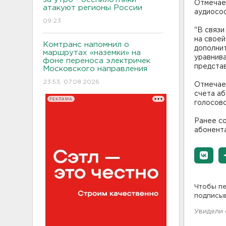
Отмечает
атакуют регионы России
аудиосо
09:23
"В связ
на своей
Комтранс напомнил о
дополнит
маршрутах «наземки» на
уравнив
фоне переноса электричек
представ
Московского направления
23:53, 07.08.2026
Отмечает
счета аб
РЕКЛАМА
голосово
Ранее со
абонент
Чтобы пе
подписы
Увидели