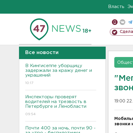
Власть
Э
18+
Сдела
Все новости
Общес
В Кингисеппе уборщицу
задержали за кражу денег и
украшений
"Ме
10:17
зво
Инспекторы проверят
19:00 22
водителей на трезвость в
Петербурге и Ленобласти
09:54
Мобильн
звонки
Почти 400 за ночь, почти 90 -
за утро - беспилотники