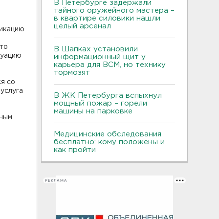
В Петербурге задержали
тайного оружейного мастера –
в квартире силовики нашли
целый арсенал
фикацию
сто
В Шапках установили
туацию
информационный щит у
карьера для ВСМ, но технику
тормозят
ся со
 услуга
В ЖК Петербурга вспыхнул
мощный пожар – горели
машины на парковке
пным
Медицинские обследования
бесплатно: кому положены и
как пройти
РЕКЛАМА