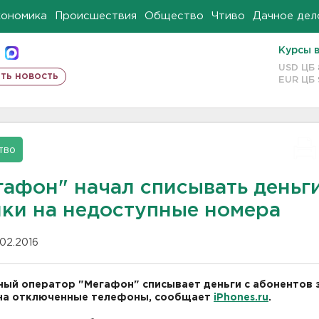
кономика
Происшествия
Общество
Чтиво
Дачное дел
Курсы 
USD ЦБ
ть новость
EUR ЦБ
тво
гафон" начал списывать деньги
нки на недоступные номера
.02.2016
ый оператор "Мегафон" списывает деньги с абонентов 
 на отключенные телефоны, сообщает
iPhones.ru
.