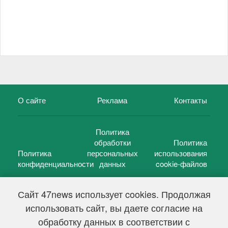
О сайте
Реклама
Контакты
Политика
обработки
Политика
Политика
персональных
использования
конфиденциальности
данных
cookie-файлов
Сайт 47news использует cookies. Продолжая
использовать сайт, вы даете согласие на
©
47 новостей (47 news)
2005 — 2026 г.
обработку данных в соответствии с
Свидетельство о регистрации СМИ Эл № ФС 77-39848, выдано