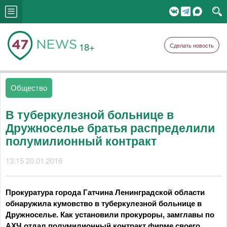
18+
Сделать новость
Общество
В туберкулезной больнице в
Дружноселье братья распределили
полумилионный контракт
13:15 20.01.2016
Прокуратура города Гатчина Ленинградской области
обнаружила кумовство в туберкулезной больнице в
Дружноселье. Как установили прокуроры, замглавы по
АХЧ отдал полумилионный контракт фирме своего