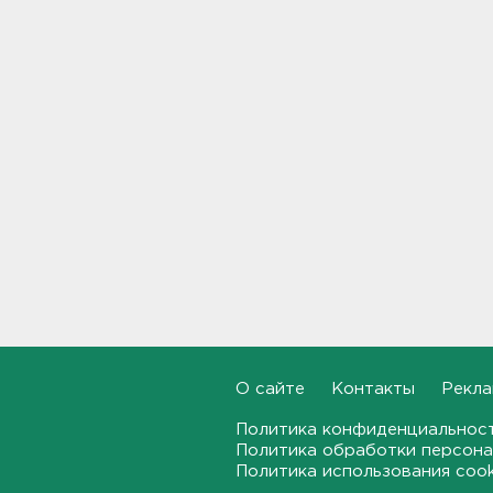
Гатчине
21:12, 06.08.2026
В Госдуму внесут
законопроект об отмене ЕГЭ
в России
21:02, 06.08.2026
Волонтеры "ЛизаАлерт"
нашли 320 человек за месяц в
Ленобласти и Петербурге
20:40, 06.08.2026
Стало известно, во сколько
обойдется собрать ребенка в
школу на ресейле
20:18, 06.08.2026
О сайте
Контакты
Рекла
В Ленобласти обнаружили
Политика конфиденциальнос
могильник эпохи неолита
Политика обработки персона
Политика использования coo
19:55, 06.08.2026