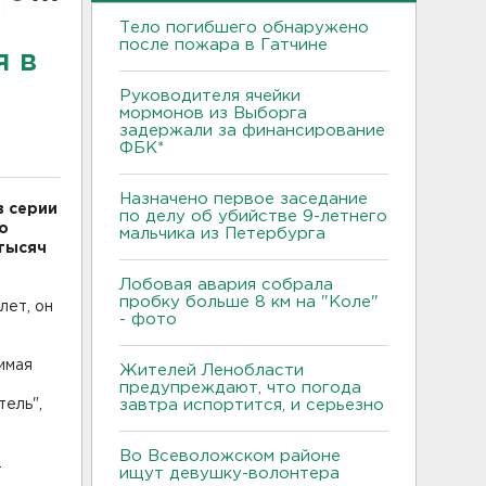
Тело погибшего обнаружено
после пожара в Гатчине
я в
Руководителя ячейки
мормонов из Выборга
задержали за финансирование
ФБК*
Назначено первое заседание
в серии
по делу об убийстве 9-летнего
о
мальчика из Петербурга
тысяч
Лобовая авария собрала
пробку больше 8 км на "Коле"
лет, он
- фото
имая
Жителей Ленобласти
предупреждают, что погода
ель",
завтра испортится, и серьезно
Во Всеволожском районе
.
ищут девушку-волонтера