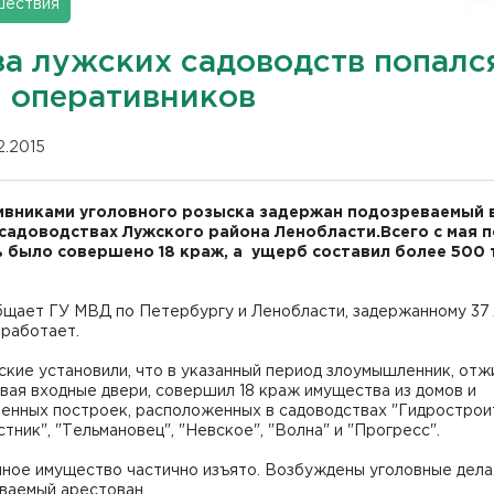
шествия
за лужских садоводств попалс
и оперативников
12.2015
вниками уголовного розыска задержан подозреваемый 
садоводствах Лужского района Ленобласти.Всего с мая п
 было совершено 18 краж, а ущерб составил более 500 
бщает ГУ МВД по Петербургу и Ленобласти, задержанному 37 
 работает.
кие установили, что в указанный период злоумышленник, отж
вая входные двери, совершил 18 краж имущества из домов и
енных построек, расположенных в садоводствах "Гидростроит
тник", "Тельмановец", "Невское", "Волна" и "Прогресс".
ное имущество частично изъято. Возбуждены уголовные дела
ваемый арестован.