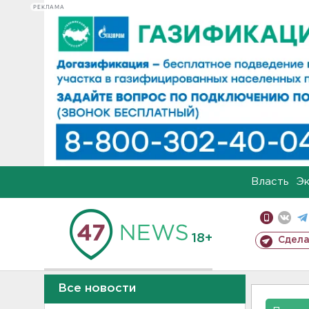
РЕКЛАМА
Власть
Э
18+
Сдела
Все новости