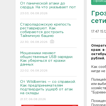
Проис
От панической атаки до
сердца. На что указывает пот
Гро
23:03, 06.08.2026
сет
Староладожскую крепость
реставрируют. Как
17:47 15.
собираются достроить
Тайничную башню
22:30, 06.08.2026
Операти
краж в 
Мошенники меняют
октябрь
общественные USB-зарядки.
рублей.
Как уберечься от кражи
данных
Как соо
22:02, 06.08.2026
нигде не
Полицейс
От Wildberries — со справкой.
или выби
Как предпринимателям
хозяйств
подтвердить ущерб от атак
"Буревес
на склады
21:37, 06.08.2026
Похищен
Подозре