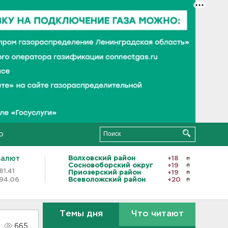
о
валют
Волховский район
+18
Сосновоборский округ
+19
81.41
Приозерский район
+19
94.06
Всеволожский район
+20
Темы дня
Что читают
665