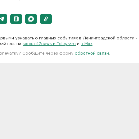
рвыми узнавать о главных событиях в Ленинградской области -
вайтесь на
канал 47news в Telegram
и
в Maх
 опечатку? Сообщите через форму
обратной связи
.