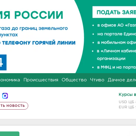
кономика
Происшествия
Общество
Чтиво
Дачное дел
Курсы 
USD ЦБ
ть новость
EUR ЦБ