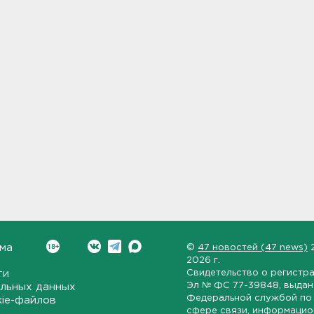
ма
©
47 новостей (47 news)
2026 г.
ти
Свидетельство о регистр
Эл № ФС 77-39848
, выда
льных данных
Федеральной службой по 
kie-файлов
сфере связи, информаци