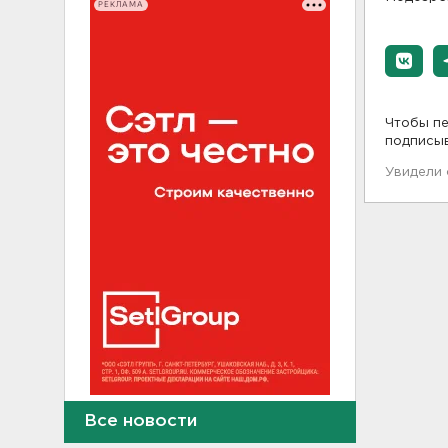
РЕКЛАМА
Чтобы пе
подписы
Увидели
Тело погибшего
Все новости
обнаружено после пожара в