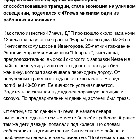
способствовавших трагедии, стала экономия на уличном
освещении, поделился с 47news мнением один из
районных чиновников.
Как стало известно 47news, ДТП произошло около часа ночи
12 декабря на участке трассы "Нарва" около дома № 26 по
Кингисеппскому шоссе в Ивангороде. 25-летний гражданин
Эстонии, управляя минивэном "Шевроле", выехал на,
предположительно, высокой скорости с заправки Neste и в
районе нерегулируемого пешеходного перехода сбил
женщину, которая заканчивала переходить дорогу. От
полученных травм пострадавшая скончалась. На вид
погибшей 40-50 лет. Ее личность устанавливается.
Водитель не скрылся и дождался дорожную полицию и
скорую. По предварительным данным, эстонец был трезв.
Отметим, что по данным 47news, в начале января
нынешнего года на этом же месте был сбит ребенок. А ранее
там же дети дважды попадали под колеса. По словам
собеседника в администрации Кингисеппского района, о
проблемном переходе давно известно: "Проблема в том, что