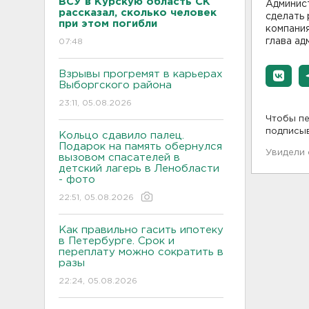
ВСУ в Курскую область СК
Админис
рассказал, сколько человек
сделать 
при этом погибли
компания
глава а
07:48
Взрывы прогремят в карьерах
Выборгского района
23:11, 05.08.2026
Чтобы пе
подписы
Кольцо сдавило палец.
Подарок на память обернулся
Увидели
вызовом спасателей в
детский лагерь в Ленобласти
- фото
22:51, 05.08.2026
Как правильно гасить ипотеку
в Петербурге. Срок и
переплату можно сократить в
разы
22:24, 05.08.2026