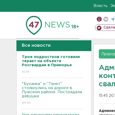
Власть
Э
18+
Сдела
Все новости
Приро
Трое подростков готовили
теракт на объекте
Росгвардии в Приморье
Адм
10:14
кон
свал
"Буханка" и "Тенет"
столкнулись на дороге в
Лужском районе. Пострадала
15:45 20.
девушка
09:55
Админис
Над регионами перехватили