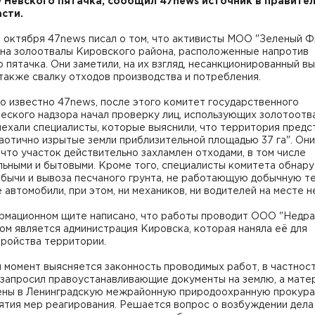
у Невского пятачка, сообщил 47news источник в правите
сти.
 октября 47news писал о том, что активисты МОО "Зеленый Ф
 на золоотвалы Кировского района, расположенные напротив
 пятачка. Они заметили, на их взгляд, несанкционированный в
 также свалку отходов производства и потребления.
о известно 47news, после этого комитет государственного
еского надзора начал проверку лиц, использующих золотоотв
ехали специалисты, которые выяснили, что территория предс
аотично изрытые земли приблизительной площадью 37 га". Они
 что участок действительно захламлен отходами, в том числе
льными и бытовыми. Кроме того, специалисты комитета обнар
бычи и вывоза песчаного грунта, не работающую добычную те
 автомобили, при этом, ни механиков, ни водителей на месте н
рмационном щите написано, что работы проводит ООО "Недра"
ом является администрация Кировска, которая наняла её для
тройства территории.
 момент выясняется законность проводимых работ, в частност
 запросил правоустанавливающие документы на землю, а мате
ены в Ленинградскую межрайонную природоохранную прокур
ятия мер реагирования. Решается вопрос о возбуждении дела