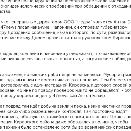
тративном правонарушении за несоблюдение экологических и
но-эпидемиологических требований при обращении с отходами
ства.
 что генеральным директором ООО "Недра" является Антон Б
47news писал накануне. Напомним, он отправил губернатору
ру Дрозденко сообщение, из-за которого, по сути, развязало
стояние между Домом правительства и руководством Кировск
владелец компании и чиновники утверждают, что захламлённо
ии никак не связана с их активностью, а загрязнение наблюда
 заключен, но никаких работ ещё не начиналось. Мусор и гряз
е годы, мы к ним не имеем никакого отношения. Тем более что
 договорились с администрацией Кировска, и договор скорей 
зорван. Ко мне по поводу проверок никто не обращался", - об
 поводу корреспонденту 47news сам Антон Бахир.
ет подряд там идёт добыча земли и песка, некие частники про
ез каких-либо разрешений и контроля. Там постоянно ездят
 машины, образуются стихийные свалки, котлованы. Я как гла
трации Кировского района даже обращался в полицию, чтобы
 техники было остановлено хотя бы во время майских праздн