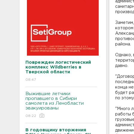
админис
санитар
производ
Заметим,
котором 
Александ
противо
района.
Однако, 
территор
Поврежден логистический
давно.
комплекс Wildberries в
Тверской области
"Договор
08:47
последни
конца не
будет ра
Выжившие летчики
по этому
пропавшего в Сибири
самолета из Ленобласти
эвакуированы
"Много л
работы б
08:22
грузовые
админис
В годовщину вторжения
движение