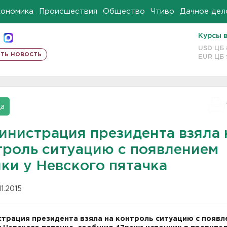
кономика
Происшествия
Общество
Чтиво
Дачное дел
Курсы 
USD ЦБ
ть новость
EUR ЦБ
да
инистрация президента взяла 
троль ситуацию с появлением
ки у Невского пятачка
11.2015
трация президента взяла на контроль ситуацию с появл