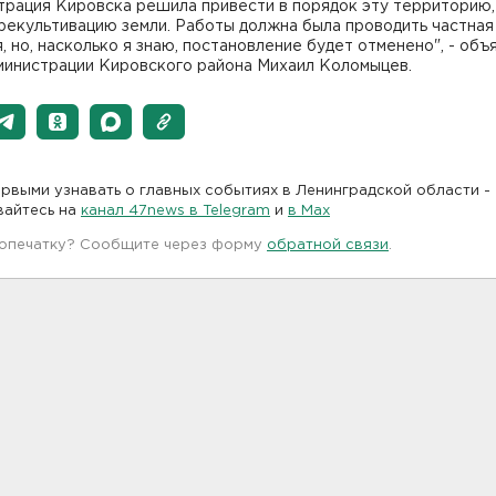
трация Кировска решила привести в порядок эту территорию,
рекультивацию земли. Работы должна была проводить частная
, но, насколько я знаю, постановление будет отменено", - объ
дминистрации Кировского района Михаил Коломыцев.
рвыми узнавать о главных событиях в Ленинградской области -
вайтесь на
канал 47news в Telegram
и
в Maх
 опечатку? Сообщите через форму
обратной связи
.