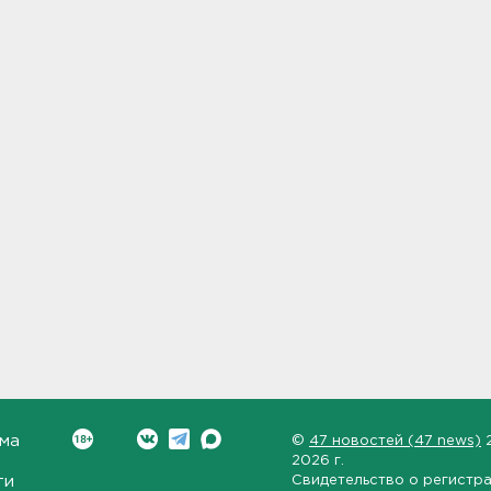
ма
©
47 новостей (47 news)
2026 г.
ти
Свидетельство о регистр