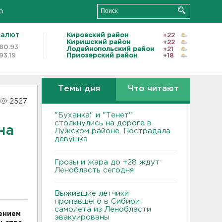
о
валют
Кировский район
+22
Киришский район
+22
80.93
Лодейнопольский район
+21
93.19
Приозерский район
+18
Темы дня
Что читают
2527
"Буханка" и "Тенет"
столкнулись на дороге в
на
Лужском районе. Пострадала
девушка
Грозы и жара до +28 ждут
Ленобласть сегодня
Выжившие летчики
пропавшего в Сибири
самолета из Ленобласти
ением
эвакуированы