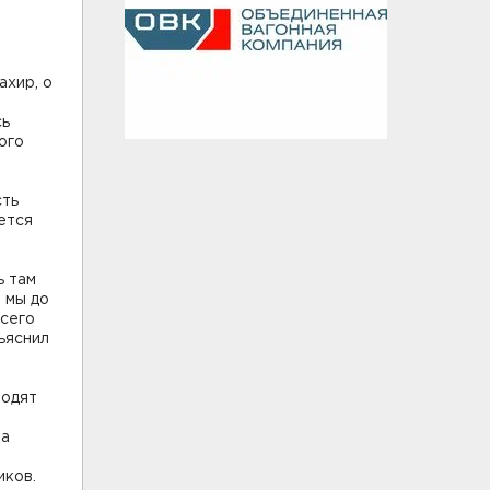
ахир, о
сь
ого
сть
ется
ь там
 мы до
всего
ъяснил
водят
ва
иков.