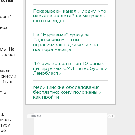
льстве
Показываем канал и лодку, что
наехала на детей на матрасе -
ронт"
фото и видео
ывоз
На "Мурманке" сразу за
Ладожским мостом
ограничивают движение на
алы. На
полтора месяца
тавляет
47news вошел в топ-10 самых
цитируемых СМИ Петербурга и
ужили
Ленобласти
хнику и
е было.
Медицинские обследования
бесплатно: кому положены и
, а
как пройти
и,
РЕКЛАМА
риалы
атуру
 об