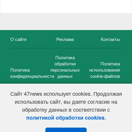
О сайте
Реклама
Контакты
Политика
обработки
Политика
Политика
персональных
использования
конфиденциальности
данных
cookie-файлов
Сайт 47news использует cookies. Продолжая
использовать сайт, вы даете согласие на
©
47 новостей (47 news)
2005 — 2026 г.
обработку данных в соответствии с
Свидетельство о регистрации СМИ Эл № ФС 77-39848, выдано
Федеральной службой по надзору в сфере связи,
.
политикой обработки cookies
информационных технологий и массовых коммуникаций
(Роскомнадзор) от 18 мая 2010г.