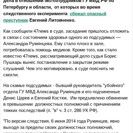
дела в отношении экс-сотрудников ГУ МВД РФ по
Петербургу и области, от которых во время
следственного эксперимента
сбежал опасный
преступник
Евгений Литовченко.
Как сообщили 47news в суде, заседание пришлось отложить
в связи с состоянием здоровья одного из подсудимых —
Александра Румянцева. Ему стало плохо в зале,
потребовалась помощь медиков. Кроме того, как стало
известно 47news, рассматривающий дело судья Борис
Пушкарь вынес постановление о закрытом режиме
слушаний. Чем это мотивировано, в суде пояснить не
смогли.
На скамье подсудимых - бывший руководитель "убойного"
отдела ГУ МВД Александр Румянцев и его подчиненные
Денис Царев и Евгений Костюк. Им предъявлено обвинение
в превышении должностных полномочий с причинением
тяжких последствий (п. "в" ч. 3 ст. 286 УК РФ).
"По версии следствия, 6 июня 2014 года Румянцев, явно
выходя за пределы своих должностных полномочий,