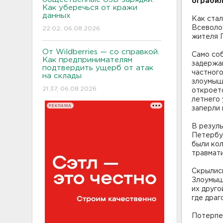
ограбил
Как уберечься от кражи
данных
Как стал
Всеволо
22:02, 06.08.2026
жителя П
От Wildberries — со справкой.
Само соб
Как предпринимателям
задержа
подтвердить ущерб от атак
частного
на склады
злоумыш
21:37, 06.08.2026
откроетс
летнего 
РЕКЛАМА
заперли 
В резуль
Петербур
были кол
травмати
Скрылись
Злоумыш
их друго
где драг
Потерпе