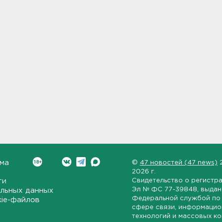
ма
©
47 новостей (47 news)
2026 г.
ти
Свидетельство о регистр
Эл № ФС 77-39848
, выда
льных данных
Федеральной службой по 
kie-файлов
сфере связи, информаци
технологий и массовых к