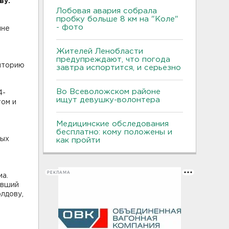
ву.
Лобовая авария собрала
пробку больше 8 км на "Коле"
- фото
ыне
Жителей Ленобласти
предупреждают, что погода
риторию
завтра испортится, и серьезно
Во Всеволожском районе
4-
ищут девушку-волонтера
том и
Медицинские обследования
бесплатно: кому положены и
рых
как пройти
РЕКЛАМА
ма.
авший
олдову,