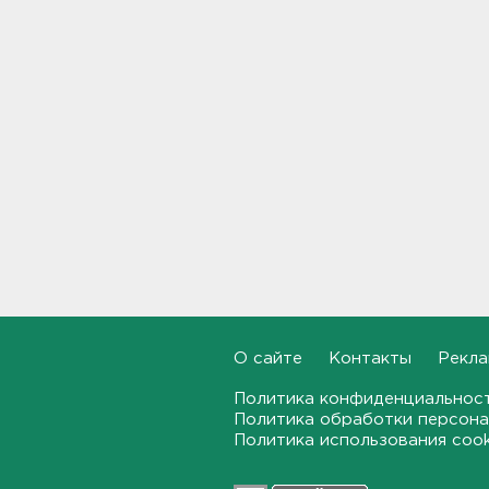
Стало известно, во сколько
обойдется собрать ребенка в
школу на ресейле
20:18, 06.08.2026
В Ленобласти обнаружили
могильник эпохи неолита
19:55, 06.08.2026
"Духота, комары, слепни". В
Ленобласти с трудом, но
находят грибы и ягоды в лесу
19:36, 06.08.2026
О сайте
Контакты
Рекла
Ученые пришли к выводу, что
дача или проживание рядом с
Политика конфиденциальнос
парком спасает от этой
Политика обработки персона
болезни
Политика использования coo
19:07, 06.08.2026