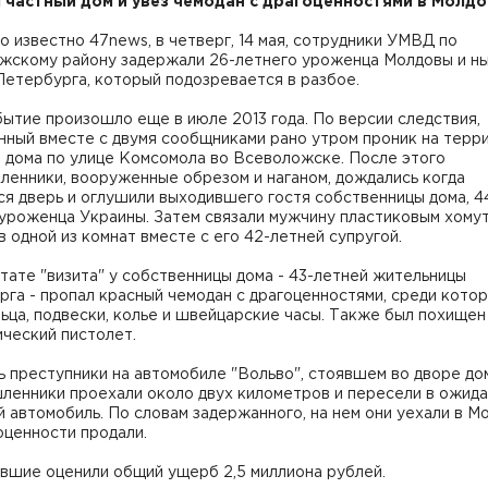
 частный дом и увез чемодан с драгоценностями в Молдо
о известно 47news, в четверг, 14 мая, сотрудники УМВД по
жскому району задержали 26-летнего уроженца Молдовы и н
етербурга, который подозревается в разбое.
ытие произошло еще в июле 2013 года. По версии следствия,
нный вместе с двумя сообщниками рано утром проник на тер
 дома по улице Комсомола во Всеволожске. После этого
ленники, вооруженные обрезом и наганом, дождались когда
я дверь и оглушили выходившего гостя собственницы дома, 4
уроженца Украины. Затем связали мужчину пластиковым хому
в одной из комнат вместе с его 42-летней супругой.
тате "визита" у собственницы дома - 43-летней жительницы
га - пропал красный чемодан с драгоценностями, среди кото
ьца, подвески, колье и швейцарские часы. Также был похищен
ческий пистолет.
 преступники на автомобиле "Вольво", стоявшем во дворе до
ленники проехали около двух километров и пересели в ожид
й автомобиль. По словам задержанного, на нем они уехали в М
оценности продали.
вшие оценили общий ущерб 2,5 миллиона рублей.