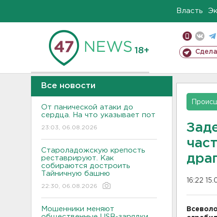
Власть
Э
18+
Сдела
Все новости
Проис
От панической атаки до
сердца. На что указывает пот
Зад
23:03, 06.08.2026
час
Староладожскую крепость
дра
реставрируют. Как
собираются достроить
Тайничную башню
16:22 15.
22:30, 06.08.2026
Мошенники меняют
Всеволо
общественные USB-зарядки.