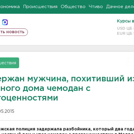
кономика
Происшествия
Общество
Чтиво
Дачное дел
Курсы 
USD ЦБ
ть новость
EUR ЦБ
шествия
ержан мужчина, похитивший и
тного дома чемодан с
гоценностями
05.2015
жская полиция задержала разбойника, который два год