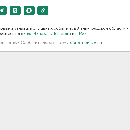
рвыми узнавать о главных событиях в Ленинградской области -
вайтесь на
канал 47news в Telegram
и
в Maх
 опечатку? Сообщите через форму
обратной связи
.