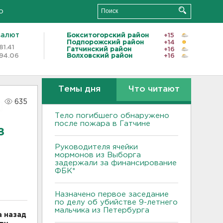
о
валют
Бокситогорский район
+15
Подпорожский район
+14
81.41
Гатчинский район
+16
94.06
Волховский район
+16
Темы дня
Что читают
635
Тело погибшего обнаружено
после пожара в Гатчине
з
Руководителя ячейки
мормонов из Выборга
задержали за финансирование
ФБК*
Назначено первое заседание
по делу об убийстве 9-летнего
мальчика из Петербурга
а назад