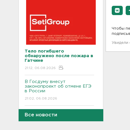
Чтобы пе
подписы
Увидели
Тело погибшего
обнаружено после пожара в
Гатчине
21:12, 06.08.2026
В Госдуму внесут
законопроект об отмене ЕГЭ
в России
21:02, 06.08.2026
Волонтеры "ЛизаАлерт"
Все новости
нашли 320 человек за месяц в
Ленобласти и Петербурге
20:40, 06.08.2026