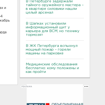
В Петербурге задержали
тайного оружейного мастера –
ах и
в квартире силовики нашли
целый арсенал
64
екабрь
В Шапках установили
информационный щит у
карьера для ВСМ, но технику
арда
тормозят
В ЖК Петербурга вспыхнул
мощный пожар – горели
машины на парковке
Медицинские обследования
бесплатно: кому положены и
как пройти
РЕКЛАМА