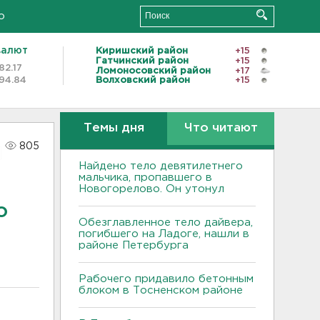
о
валют
Киришский район
+15
Гатчинский район
+15
82.17
Ломоносовский район
+17
94.84
Волховский район
+15
Темы дня
Что читают
805
Найдено тело девятилетнего
мальчика, пропавшего в
Новогорелово. Он утонул
о
Обезглавленное тело дайвера,
погибшего на Ладоге, нашли в
районе Петербурга
Рабочего придавило бетонным
блоком в Тосненском районе