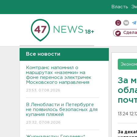
Власть
Э
18+
Сдела
Все новости
Эконом
Комтранс напомнил о
маршрутах «наземки» на
фоне переноса электричек
За м
Московского направления
обл
23:53, 07.08.2026
поч
В Ленобласти и Петербурге
не появилось безопасных для
13:24 12.
купания пляжей
23:32, 07.08.2026
За дека
Журналистку Гордееву*