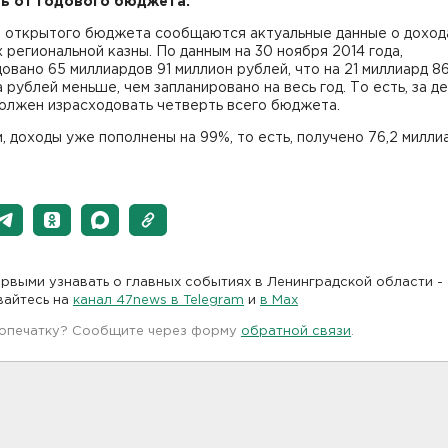
ь от годового бюджета.
е открытого бюджета сообщаются актуальные данные о доход
 региональной казны. По данным на 30 ноября 2014 года,
овано 65 миллиардов 91 миллион рублей, что на 21 миллиард 8
 рублей меньше, чем запланировано на весь год. То есть, за д
должен израсходовать четверть всего бюджета.
, доходы уже пополнены на 99%, то есть, получено 76,2 милли
рвыми узнавать о главных событиях в Ленинградской области -
вайтесь на
канал 47news в Telegram
и
в Maх
 опечатку? Сообщите через форму
обратной связи
.