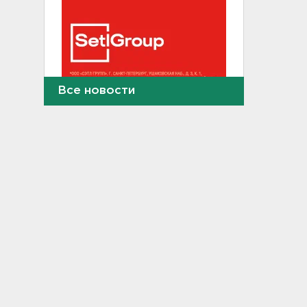
Все новости
В Сланцах почти два месяца
тлеет террикон
21:55, 07.08.2026
Дом культуры в Вознесенье
реконструируют
21:34, 07.08.2026
Новые лекарства могут
включить в список жизненно
необходимых в России
20:56, 07.08.2026
Жители Ленобласти могут