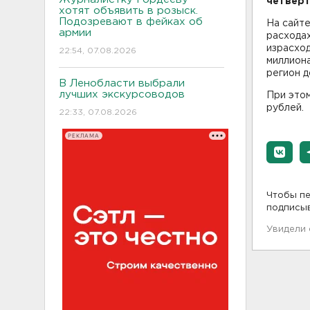
четверт
хотят объявить в розыск.
Подозревают в фейках об
На сайт
армии
расходах
израсход
22:54, 07.08.2026
миллиона
регион 
В Ленобласти выбрали
лучших экскурсоводов
При этом
рублей.
22:33, 07.08.2026
РЕКЛАМА
Чтобы пе
подписы
Увидели