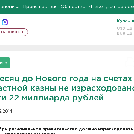
кономика
Происшествия
Общество
Чтиво
Дачное дел
Курсы 
USD ЦБ
ть новость
EUR ЦБ
ика
есяц до Нового года на счетах
астной казны не израсходован
ти 22 миллиарда рублей
12.2014
брь региональное правительство должно израсходовать