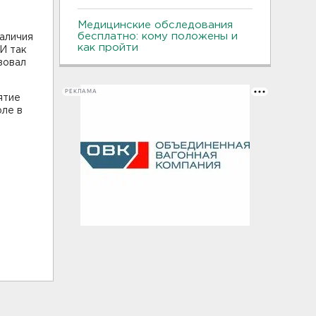
Медицинские обследования
бесплатно: кому положены и
наличия
как пройти
И так
вовал
РЕКЛАМА
ятие
оле в