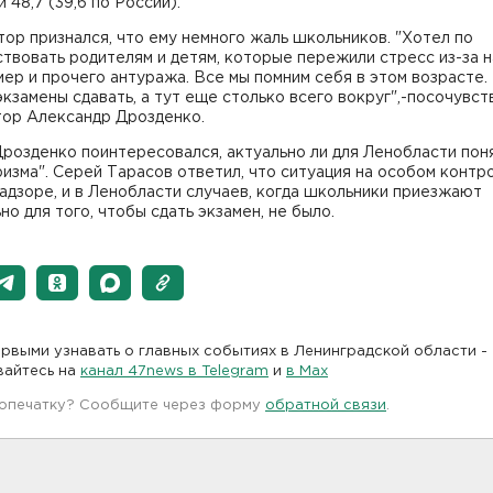
и 48,7 (39,6 по России).
ор признался, что ему немного жаль школьников. "Хотел по
твовать родителям и детям, которые пережили стресс из-за 
ер и прочего антуража. Все мы помним себя в этом возрасте. 
кзамены сдавать, а тут еще столько всего вокруг",-посочувст
тор Александр Дрозденко.
розденко поинтересовался, актуально ли для Ленобласти пон
изма". Серей Тарасов ответил, что ситуация на особом контр
дзоре, и в Ленобласти случаев, когда школьники приезжают
но для того, чтобы сдать экзамен, не было.
рвыми узнавать о главных событиях в Ленинградской области -
вайтесь на
канал 47news в Telegram
и
в Maх
 опечатку? Сообщите через форму
обратной связи
.