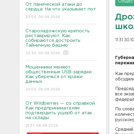
Общес
От панической атаки до
сердца. На что указывает пот
Дро
23:03, 06.08.2026
шко
Староладожскую крепость
реставрируют. Как
11:31 30.
собираются достроить
Тайничную башню
22:30, 06.08.2026
Губерна
пережив
Мошенники меняют
общественные USB-зарядки.
Как пред
Как уберечься от кражи
обсудил
данных
Председ
22:02, 06.08.2026
все экза
федерал
От Wildberries — со справкой.
Как предпринимателям
По слов
подтвердить ущерб от атак
количест
на склады
русскому
21:37, 06.08.2026
Средний 