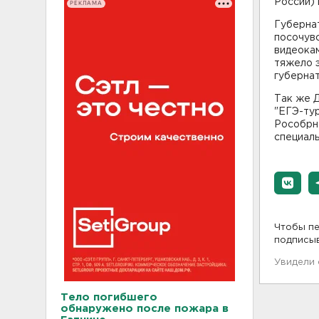
России) 
РЕКЛАМА
Губернат
посочувс
видеокам
тяжело э
губерна
Так же Д
"ЕГЭ-тур
Рособрна
специаль
Чтобы пе
подписы
Увидели
Тело погибшего
обнаружено после пожара в