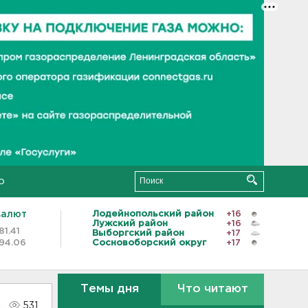
о
валют
Лодейнопольский район
+16
Лужский район
+16
81.41
Выборгский район
+17
94.06
Сосновоборский округ
+17
Темы дня
Что читают
531