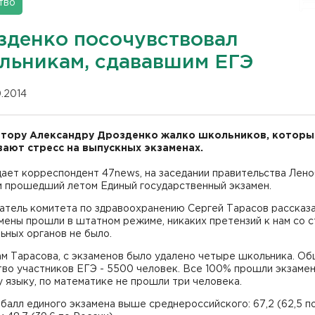
тво
зденко посочувствовал
льникам, сдававшим ЕГЭ
10.2014
тору Александру Дрозденко жалко школьников, которы
ают стресс на выпускных экзаменах.
ает корреспондент 47news, на заседании правительства Лен
и прошедший летом Единый государственный экзамен.
атель комитета по здравоохранению Сергей Тарасов рассказа
мены прошли в штатном режиме, никаких претензий к нам со 
ьных органов не было.
ам Тарасова, с экзаменов было удалено четыре школьника. О
во участников ЕГЭ - 5500 человек. Все 100% прошли экзамен
 языку, по математике не прошли три человека.
балл единого экзамена выше среднероссийского: 67,2 (62,5 п