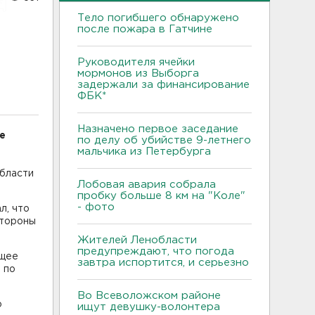
Тело погибшего обнаружено
после пожара в Гатчине
Руководителя ячейки
мормонов из Выборга
задержали за финансирование
ФБК*
Назначено первое заседание
е
по делу об убийстве 9-летнего
мальчика из Петербурга
области
Лобовая авария собрала
пробку больше 8 км на "Коле"
- фото
л, что
стороны
Жителей Ленобласти
предупреждают, что погода
бщее
завтра испортится, и серьезно
 по
Во Всеволожском районе
о
ищут девушку-волонтера