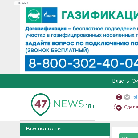
РЕКЛАМА
Власть
Э
18+
Сдела
Все новости