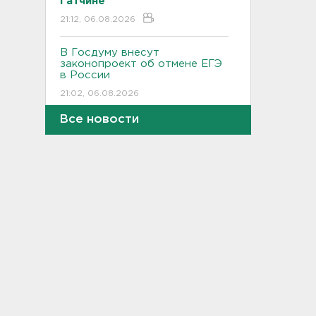
Гатчине
21:12, 06.08.2026
В Госдуму внесут
законопроект об отмене ЕГЭ
в России
21:02, 06.08.2026
Все новости
Волонтеры "ЛизаАлерт"
нашли 320 человек за месяц в
Ленобласти и Петербурге
20:40, 06.08.2026
Стало известно, во сколько
обойдется собрать ребенка в
школу на ресейле
20:18, 06.08.2026
В Ленобласти обнаружили
могильник эпохи неолита
19:55, 06.08.2026