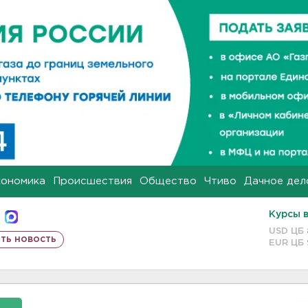
кономика
Происшествия
Общество
Чтиво
Дачное дел
Курсы 
USD ЦБ
ть новость
EUR ЦБ