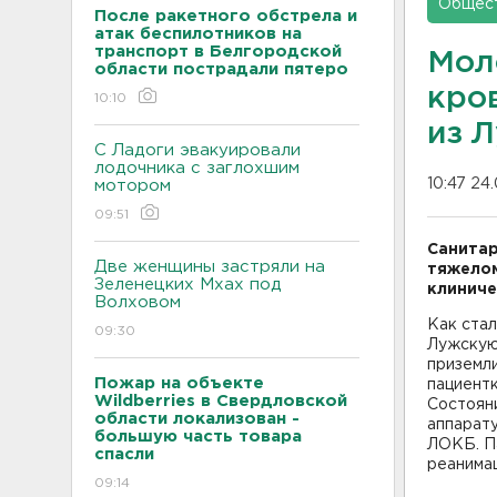
Общес
После ракетного обстрела и
атак беспилотников на
транспорт в Белгородской
Мол
области пострадали пятеро
кро
10:10
из Л
С Ладоги эвакуировали
лодочника с заглохшим
10:47 24
мотором
09:51
Санитар
Две женщины застряли на
тяжелом
Зеленецких Мхах под
клиниче
Волховом
Как стал
09:30
Лужскую 
приземли
Пожар на объекте
пациент
Wildberries в Свердловской
Состояни
области локализован -
аппарату
большую часть товара
ЛОКБ. П
спасли
реанимац
09:14