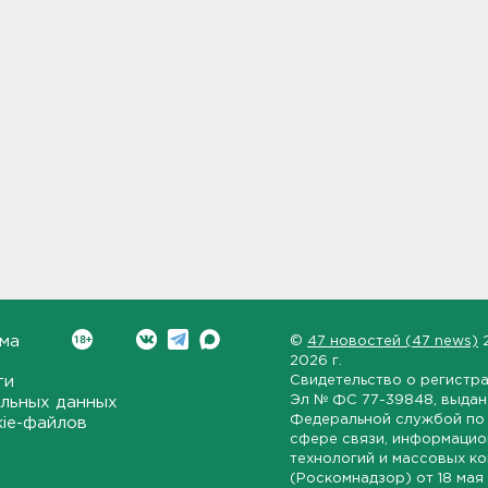
ма
©
47 новостей (47 news)
2026 г.
ти
Свидетельство о регистр
Эл № ФС 77-39848
, выда
льных данных
Федеральной службой по 
kie-файлов
сфере связи, информаци
технологий и массовых к
(Роскомнадзор) от
18 мая