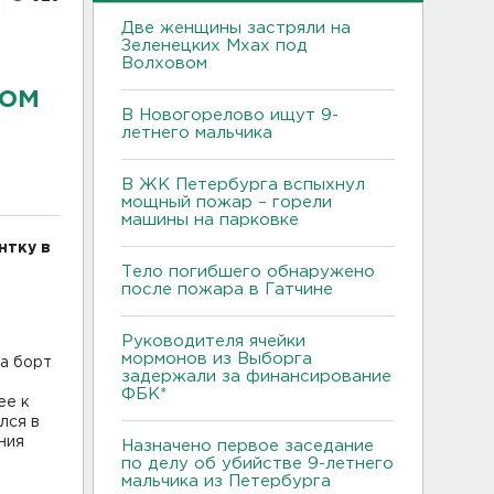
Две женщины застряли на
Зеленецких Мхах под
Волховом
том
В Новогорелово ищут 9-
летнего мальчика
В ЖК Петербурга вспыхнул
мощный пожар – горели
машины на парковке
нтку в
Тело погибшего обнаружено
после пожара в Гатчине
Руководителя ячейки
мормонов из Выборга
а борт
задержали за финансирование
ФБК*
ее к
лся в
ния
Назначено первое заседание
по делу об убийстве 9-летнего
мальчика из Петербурга