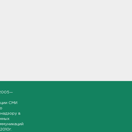
2005—
ации СМИ
но
надзору в
онных
оммуникаций
 2010г.