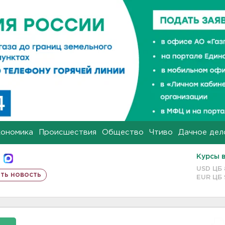
кономика
Происшествия
Общество
Чтиво
Дачное дел
Курсы 
USD ЦБ
ть новость
EUR ЦБ