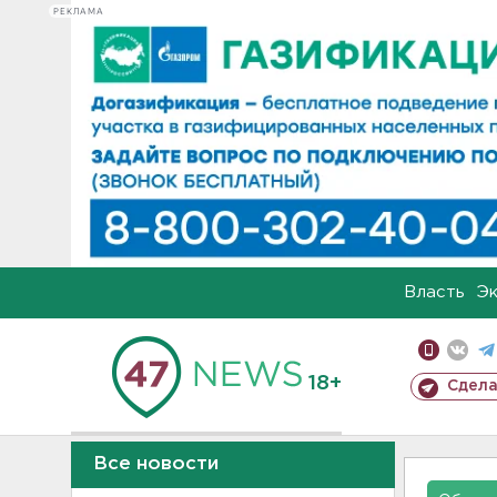
РЕКЛАМА
Власть
Э
18+
Сдела
Все новости