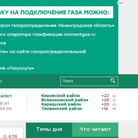
о
валют
Кировский район
+22
Всеволожский район
+20
81.41
Киришский район
+20
94.06
Тихвинский район
+16
Темы дня
Что читают
629