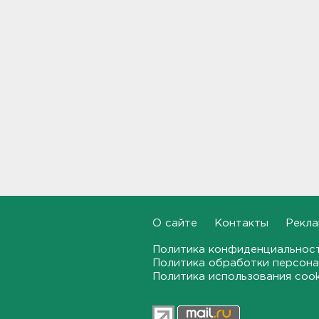
летнего мальчика
08:55
В ЖК Петербурга вспыхнул
мощный пожар – горели
машины на парковке
08:40
На территории школы в
Таиланде произошла
стрельба: есть жертвы и
пострадавшие
08:12
Объект Wildberries
О сайте
Контакты
Рекла
загорелся в Екатеринбурге
07:43
Политика конфиденциальнос
Политика обработки персона
Политика использования coo
От панической атаки до
сердца. На что указывает пот
23:03, 06.08.2026