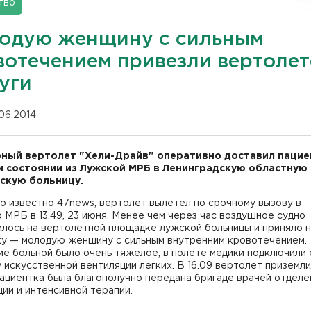
тво
одую женщину с сильным
вотечением привезли вертоле
уги
.06.2014
ный вертолет "Хели-Драйв" оперативно доставил пацие
 состоянии из Лужской МРБ в Ленинградскую областную
скую больницу.
о известно 47news, вертолет вылетел по срочному вызову в
МРБ в 13.49, 23 июня. Менее чем через час воздушное судно
лось на вертолетной площадке лужской больницы и приняло н
ку — молодую женщину с сильным внутренним кровотечением.
е больной было очень тяжелое, в полете медики подключили 
 искусственной вентиляции легких. В 16.09 вертолет приземли
ациентка была благополучно передана бригаде врачей отделе
ии и интенсивной терапии.