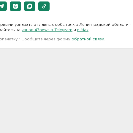
рвыми узнавать о главных событиях в Ленинградской области -
вайтесь на
канал 47news в Telegram
и
в Maх
 опечатку? Сообщите через форму
обратной связи
.