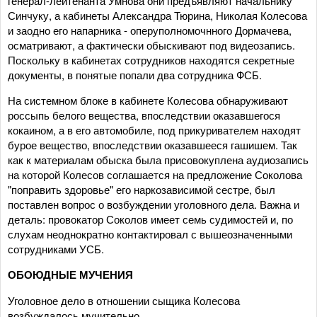
генерал-лейтенанта Умнова они предъявляют начальнику
Синчуку, а кабинеты Александра Тюрина, Николая Колесова
и заодно его напарника - оперуполномочнного Дормачева,
осматривают, а фактически обыскивают под видеозапись.
Поскольку в кабинетах сотрудников находятся секретные
документы, в понятые попали два сотрудника ФСБ.
На системном блоке в кабинете Колесова обнаруживают
россыпь белого вещества, впоследствии оказавшегося
кокаином, а в его автомобиле, под прикуривателем находят
бурое вещество, впоследствии оказавшееся гашишем. Так
как к материалам обыска была присовокуплена аудиозапись
на которой Колесов соглашается на предложение Соколова
"поправить здоровье" его наркозависимой сестре, был
поставлен вопрос о возбуждении уголовного дела. Важна и
деталь: провокатор Соколов имеет семь судимостей и, по
слухам неоднократно контактировал с вышеозначенными
сотрудниками УСБ.
ОБОЮДНЫЕ МУЧЕНИЯ
Уголовное дело в отношении сыщика Колесова
возбуждалось мучительно.