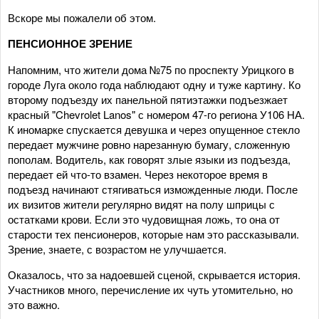
Вскоре мы пожалели об этом.
ПЕНСИОННОЕ ЗРЕНИЕ
Напомним, что жители дома №75 по проспекту Урицкого в
городе Луга около года наблюдают одну и туже картину. Ко
второму подъезду их панельной пятиэтажки подъезжает
красный "Chevrolet Lanos" с номером 47-го региона У106 НА.
К иномарке спускается девушка и через опущенное стекло
передает мужчине ровно нарезанную бумагу, сложенную
пополам. Водитель, как говорят злые языки из подъезда,
передает ей что-то взамен. Через некоторое время в
подъезд начинают стягиваться изможденные люди. После
их визитов жители регулярно видят на полу шприцы с
остатками крови. Если это чудовищная ложь, то она от
старости тех пенсионеров, которые нам это рассказывали.
Зрение, знаете, с возрастом не улучшается.
Оказалось, что за надоевшей сценой, скрывается история.
Участников много, перечисление их чуть утомительно, но
это важно.