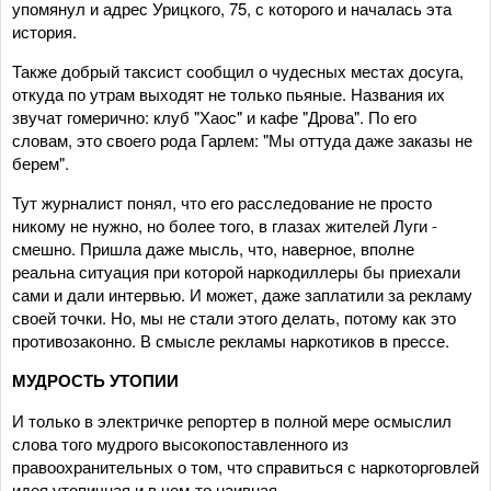
упомянул и адрес Урицкого, 75, с которого и началась эта
история.
Также добрый таксист сообщил о чудесных местах досуга,
откуда по утрам выходят не только пьяные. Названия их
звучат гомерично: клуб "Хаос" и кафе "Дрова". По его
словам, это своего рода Гарлем: "Мы оттуда даже заказы не
берем".
Тут журналист понял, что его расследование не просто
никому не нужно, но более того, в глазах жителей Луги -
смешно. Пришла даже мысль, что, наверное, вполне
реальна ситуация при которой наркодиллеры бы приехали
сами и дали интервью. И может, даже заплатили за рекламу
своей точки. Но, мы не стали этого делать, потому как это
противозаконно. В смысле рекламы наркотиков в прессе.
МУДРОСТЬ УТОПИИ
И только в электричке репортер в полной мере осмыслил
слова того мудрого высокопоставленного из
правоохранительных о том, что справиться с наркоторговлей
идея утопичная и в чем-то наивная.