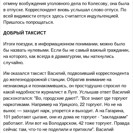
отмену возбуждения уголовного дела по Колесову, она была
в отпуске. Корреспондент вновь услышал слово отпуск. По
всей видимости отпуск здесь считается индульгенцией.
Пришлось попрощаться.
ДОБРЫЙ ТАКСИСТ
Итоги поездки, в информационном понимании, можно было
бы назвать нулевыми. Если бы не самый важный гражданин,
на которого, как всегда в драматургии, мы наткнулись
случайно.
Им оказался таксист Василий, подвозивший корреспондента
до железнодорожной станции. Обратив внимание на
незнакомца и познакомившись, он простодушно спросил по
какой надобности журналист в Луге. Услышав ответ Василий
расхохотался: "Во, городские дают!". "Все знают где торгуют
наркотиками. Например на Урицкого, 22 торгуют. Но не на
вынос — заходит нарк, упорется и выходит. А на Гагарина,
101 работают цыгане, они из дома не торгуют - "закладками"
работают. Или вот на Володарском, 42 тоже торгуют. Правда
сейчас там, что-то не поделили и притихли". Василий