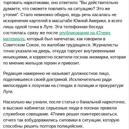
торговать наркотиками, оно ответило: "Вы действительно
думаете, что сможете повлиять на ситуацию? Это же
утопия". Стало немножко обидно, ведь речь касалась не
искоренения картелей в масштабе Южной Америки, в всего
лишь одной точки в Луге. Эта телефонная беседа
состоялась сразу же после
опубликования на 47news
материала
, который был напечатан, как говорили в
Советском Союзе, по жалобам трудящихся. Журналисты
точно указали на дверь, откуда торгуют внутревенными
инъекциями, и корректно осветили госзнак иномарки, которая
по мнению жильцов героин и привозит.
Редакция намеренно не называет должностное лицо,
поделившееся своей доктриной. Исключительно ради
милосердия к лозунгам на стендах в полиции и прокуратуре
Луги.
Насколько мы узнали, после статьи о банальной наркоточке,
в высоких кабинетах серьезные люди в погонах провели
служебное совещание. 47news решил поинтересоваться,
отчего так взбудоражились силовики в ситуации, которую
способны решить полтора полицейских.