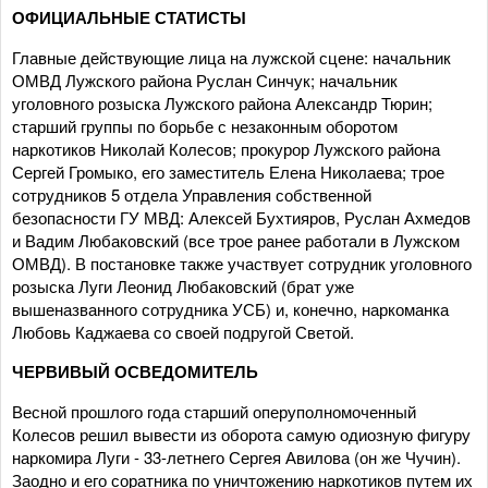
ОФИЦИАЛЬНЫЕ СТАТИСТЫ
Главные действующие лица на лужской сцене: начальник
ОМВД Лужского района Руслан Синчук; начальник
уголовного розыска Лужского района Александр Тюрин;
старший группы по борьбе с незаконным оборотом
наркотиков Николай Колесов; прокурор Лужского района
Сергей Громыко, его заместитель Елена Николаева; трое
сотрудников 5 отдела Управления собственной
безопасности ГУ МВД: Алексей Бухтияров, Руслан Ахмедов
и Вадим Любаковский (все трое ранее работали в Лужском
ОМВД). В постановке также участвует сотрудник уголовного
розыска Луги Леонид Любаковский (брат уже
вышеназванного сотрудника УСБ) и, конечно, наркоманка
Любовь Каджаева со своей подругой Светой.
ЧЕРВИВЫЙ ОСВЕДОМИТЕЛЬ
Весной прошлого года старший оперуполномоченный
Колесов решил вывести из оборота самую одиозную фигуру
наркомира Луги - 33-летнего Сергея Авилова (он же Чучин).
Заодно и его соратника по уничтожению наркотиков путем их