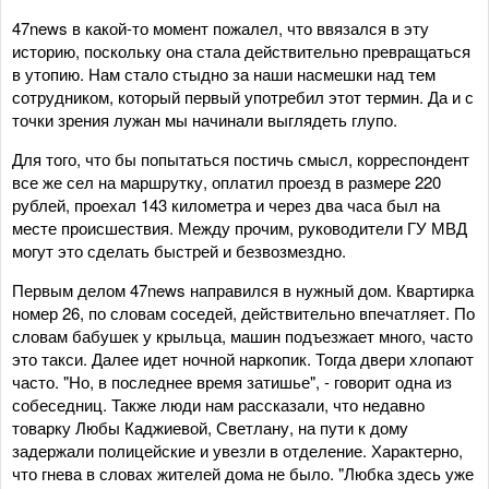
47news в какой-то момент пожалел, что ввязался в эту
историю, поскольку она стала действительно превращаться
в утопию. Нам стало стыдно за наши насмешки над тем
сотрудником, который первый употребил этот термин. Да и с
точки зрения лужан мы начинали выглядеть глупо.
Для того, что бы попытаться постичь смысл, корреспондент
все же сел на маршрутку, оплатил проезд в размере 220
рублей, проехал 143 километра и через два часа был на
месте происшествия. Между прочим, руководители ГУ МВД
могут это сделать быстрей и безвозмездно.
Первым делом 47news направился в нужный дом. Квартирка
номер 26, по словам соседей, действительно впечатляет. По
словам бабушек у крыльца, машин подъезжает много, часто
это такси. Далее идет ночной наркопик. Тогда двери хлопают
часто. "Но, в последнее время затишье", - говорит одна из
собеседниц. Также люди нам рассказали, что недавно
товарку Любы Каджиевой, Светлану, на пути к дому
задержали полицейские и увезли в отделение. Характерно,
что гнева в словах жителей дома не было. "Любка здесь уже