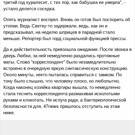
третий год куралесит, с тех пор, как бабушка ее умерла", -
устало делится соседка.
Опять журналист воспрял. Вновь он готов был поспорить об
утопии. Ведь Светку-то задержали, ведь, как он и
предсказывал, на неделю шприцев в парадной стало
меньше. Репортер был горд социальной функцией прессы.
Да и действительность превзошла ожидания. После звонка в
дверь Любки, за ней немедленно раздались протяжные
маты. Слово "корреспондент" было незамедлительно
встроено в очередную яркую синтаксическую конструкцию.
Около минуты, некто пыталась справиться с замком. По
тону было слышно, что человеку плохо, но любопытно.
Когда наконец хозяйка квартиры вышла, то немедленно
стала теснить корреспондента размахивая исколотыми
руками и клокотать. Не испуга ради, а бактериологической
безопасности для, 47news пришлось отступить на этаж
ниже.