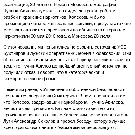
реализации, 30-летнего Романа Моисеева. Биография
Чучина-Авилова густая — он сидел за кражи,грабежи,
разбои и хранение наркотиков. Колесовым было
произведено четыре контрольные закупки, в результате чего
местного авторитета арестовали по обвинению в торговле
наркотиками 30 мая 2013 года, а Моисеева 23 июля.
С изолированными попытались поговорить сотрудник УСБ
Бухтияров и лужский оперативник Леонид Любаковский. Они
обратились к начальнику розыска Тюрину, мотивировали это
тем, что Чучин-Авилов ценнейший агентурный источник, но
получили отказ. Говорят, что в категорической и
внекорпоративной форме.
Немногим ранее, в Управлении собственной безопасности
появляется оперативный материал. В нем говорится о том,
что Колесов, задержавший наркобарона Чучина-Авилова,
нечист и сам причастен. Как нам стало известно, это
произошло после того, как с Колесовым встретился житель
Луги Александр Соколов и провел беседу, которую лучше
всего кратко озаглавить - "наркотики за информацию".