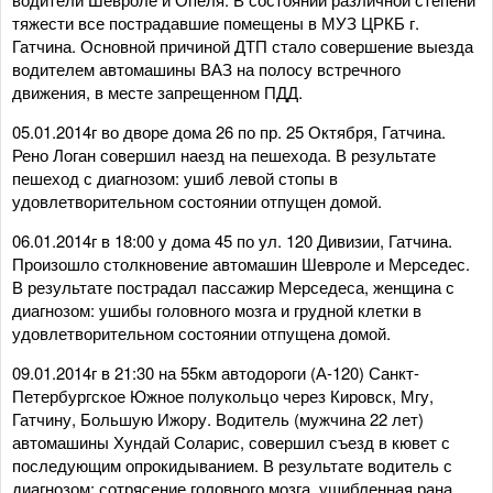
тяжести все пострадавшие помещены в МУЗ ЦРКБ г.
Гатчина. Основной причиной ДТП стало совершение выезда
водителем автомашины ВАЗ на полосу встречного
движения, в месте запрещенном ПДД.
05.01.2014г во дворе дома 26 по пр. 25 Октября, Гатчина.
Рено Логан совершил наезд на пешехода. В результате
пешеход с диагнозом: ушиб левой стопы в
удовлетворительном состоянии отпущен домой.
06.01.2014г в 18:00 у дома 45 по ул. 120 Дивизии, Гатчина.
Произошло столкновение автомашин Шевроле и Мерседес.
В результате пострадал пассажир Мерседеса, женщина с
диагнозом: ушибы головного мозга и грудной клетки в
удовлетворительном состоянии отпущена домой.
09.01.2014г в 21:30 на 55км автодороги (А-120) Санкт-
Петербургское Южное полукольцо через Кировск, Мгу,
Гатчину, Большую Ижору. Водитель (мужчина 22 лет)
автомашины Хундай Соларис, совершил съезд в кювет с
последующим опрокидыванием. В результате водитель с
диагнозом: сотрясение головного мозга, ушибленная рана