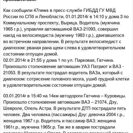
Как сообщили 47news в пресс-службе ГИБДД ГУ МВД
России по СПб и Ленобласти, 01.01.2014г в 14:10 у дома 3 по
Коммунальному проспекту, Вырица. Водитель (мужчина
1965 г.р.), управляя автомашиной ВАЗ-21093, совершил
наезд на велосипедиста (мужчину 1983 г.р.), двигавшегося
во встречном направлении. В результате велосипедист с
диагнозом: рваная рана щеки слева в удовлетворительном
состоянии отпущен домой.
02.01.2014г в 21:55 у дома 1 по ул. Парковая, Гатчина.
Произошло столкновение автомашин УАЗ Патриот и ВАЗ -
21053. В результате пострадал водитель ВАЗа, который с
диагнозом: сотрясение головного мозга, ушиб грудной клетки
в удовлетворительном состоянии отпущен домой.
03.01.2014г в 15:40 на 14км автодороги Гатчина – Куровицы.
Произошло столкновение автомашин ВАЗ – 21074, Дэу,
Шевроле, Опель Астра. В результате ДТП пострадали пять
человек. Два человека (пассажиры) Дэу: девочка 2004 г.р.,
женщина 1967 г.р. Водитель и пассажир ВАЗ: женщина
1961г.р., мужчина 1965г.р. Так же в аварии пострадали
водители Шевроле и Опеля. В состоянии различной степени