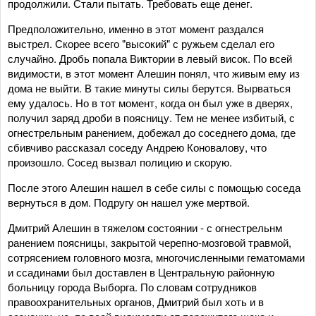
продолжили. Стали пытать. Требовать еще денег.
Предположительно, именно в этот момент раздался
выстрел. Скорее всего "высокий" с ружьем сделал его
случайно. Дробь попала Виктории в левый висок. По всей
видимости, в этот момент Алешин понял, что живым ему из
дома не выйти. В такие минуты силы берутся. Вырваться
ему удалось. Но в тот момент, когда он был уже в дверях,
получил заряд дроби в поясницу. Тем не менее избитый, с
огнестрельным ранением, добежал до соседнего дома, где
сбивчиво рассказал соседу Андрею Коновалову, что
произошло. Сосед вызвал полицию и скорую.
После этого Алешин нашел в себе силы с помощью соседа
вернуться в дом. Подругу он нашел уже мертвой.
Дмитрий Алешин в тяжелом состоянии - с огнестрельнм
ранением поясницы, закрытой черепно-мозговой травмой,
сотрясением головного мозга, многочисленными гематомами
и ссадинами был доставлен в Центральную районную
больницу города Выборга. По словам сотрудников
правоохранительных органов, Дмитрий был хоть и в