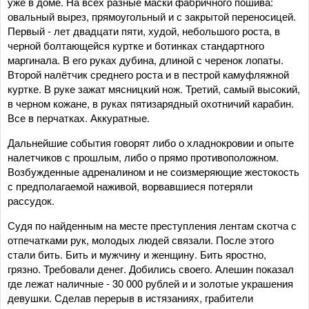
уже в доме. На всех разные маски фабричного пошива:
овальный вырез, прямоугольный и с закрытой переносицей.
Первый - лет двадцати пяти, худой, небольшого роста, в
черной болтающейся куртке и ботинках стандартного
маргинала. В его руках дубина, длиной с черенок лопаты.
Второй налётчик среднего роста и в пестрой камуфляжной
куртке. В руке зажат мясницкий нож. Третий, самый высокий,
в черном кожане, в руках пятизарядный охотничий карабин.
Все в перчатках. Аккуратные.
Дальнейшие события говорят либо о хладнокровии и опыте
налетчиков с прошлым, либо о прямо противоположном.
Возбужденные адреналином и не соизмеряющие жестокость
с предполагаемой наживой, ворвавшиеся потеряли
рассудок.
Судя по найденным на месте преступления лентам скотча с
отпечатками рук, молодых людей связали. После этого
стали бить. Бить и мужчину и женщину. Бить яростно,
грязно. Требовали денег. Добились своего. Алешин показал
где лежат наличные - 30 000 рублей и и золотые украшения
девушки. Сделав перерыв в истязаниях, грабители