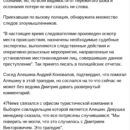
сознании, но, по всей видимости от пережитого шока и
осознания потери не мог сказать ни слова.
Приехавшая по вызову полиция, обнаружила множество
следов злоумышленников.
"В настоящее время следователями произведен осмотр
места происшествия, назначены необходимые судебные
экспертизы, выполняются следственные действия и
оперативно-розыскные мероприятия, направленные на
установление местонахождения лиц, совершивших данное
преступление". Так принято писать в полицейских отчетах.
Сосед Алешина Андрей Коновалов, подтвердил, что помогал
Алешину в этой трагедии, но сослался на то что сейчас не
может без ведома Дмитрия давать развернутый
комментарий.
47News связался с офисом туристической компании в
Выборге совладельцем которой является Алешин. Девушка
менеджер сказала, что все потрясены случившимся: "Мы
поверить не могли, что это случилось с Дмитрием
Викторовичем. Это трагедия".