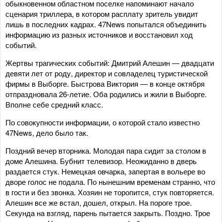
обыкновенном областном поселке напоминают начало
сценария триллера, в котором расплату зритель увидит
лишь в последних кадрах. 47News попытался объединить
информацию из разных источников и восстановил ход
событий.
Жертвы трагических событий: Дмитрий Алешин — двадцати
девяти лет от роду, директор и совладелец туристической
фирмы в Выборге. Быстрова Виктория — в конце октября
отпраздновала 26-летие. Оба родились и жили в Выборге.
Вполне себе средний класс.
По совокупности информации, о которой стало известно
47News, дело было так.
Поздний вечер вторника. Молодая пара сидит за столом в
доме Алешина. Бубнит телевизор. Неожиданно в дверь
раздается стук. Немецкая овчарка, запертая в вольере во
дворе голос не подала. По нынешним временам странно, что
в гости и без звонка. Хозяин не торопится, стук повторяется.
Алешин все же встал, дошел, открыл. На пороге трое.
Секунда на взгляд, парень пытается закрыть. Поздно. Трое