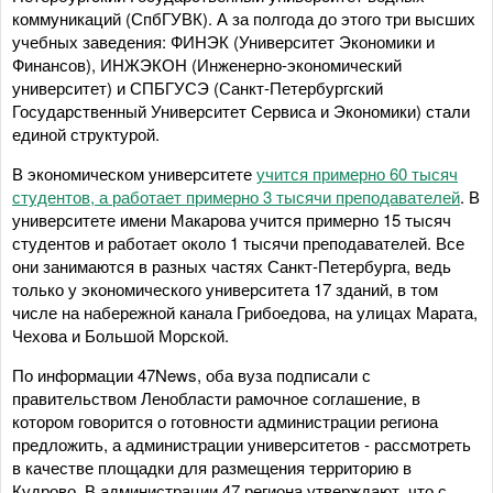
коммуникаций (СпбГУВК). А за полгода до этого три высших
учебных заведения: ФИНЭК (Университет Экономики и
Финансов), ИНЖЭКОН (Инженерно-экономический
университет) и СПБГУСЭ (Санкт-Петербургский
Государственный Университет Сервиса и Экономики) стали
единой структурой.
В экономическом университете
учится примерно 60 тысяч
студентов, а работает примерно 3 тысячи преподавателей
. В
университете имени Макарова учится примерно 15 тысяч
студентов и работает около 1 тысячи преподавателей. Все
они занимаются в разных частях Санкт-Петербурга, ведь
только у экономического университета 17 зданий, в том
числе на набережной канала Грибоедова, на улицах Марата,
Чехова и Большой Морской.
По информации 47News, оба вуза подписали с
правительством Ленобласти рамочное соглашение, в
котором говорится о готовности администрации региона
предложить, а администрации университетов - рассмотреть
в качестве площадки для размещения территорию в
Кудрово. В администрации 47 региона утверждают, что с