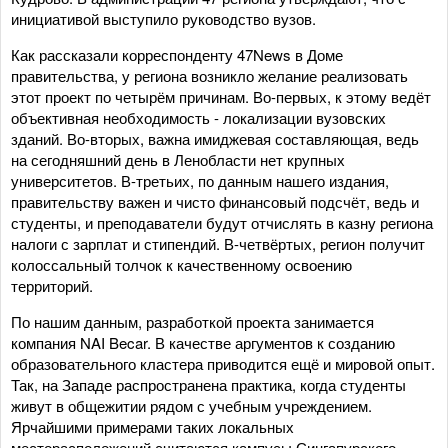
инициативой выступило руководство вузов.
Как рассказали корреспонденту 47News в Доме
правительства, у региона возникло желание реализовать
этот проект по четырём причинам. Во-первых, к этому ведёт
объективная необходимость - локализации вузовских
зданий. Во-вторых, важна имиджевая составляющая, ведь
на сегодняшний день в Ленобласти нет крупных
университетов. В-третьих, по данным нашего издания,
правительству важен и чисто финансовый подсчёт, ведь и
студенты, и преподаватели будут отчислять в казну региона
налоги с зарплат и стипендий. В-четвёртых, регион получит
колоссальный толчок к качественному освоению
территорий.
По нашим данным, разработкой проекта занимается
компания NAI Becar. В качестве аргументов к созданию
образовательного кластера приводится ещё и мировой опыт.
Так, на Западе распространена практика, когда студенты
живут в общежитии рядом с учебным учреждением.
Ярчайшими примерами таких локальных
месторасположений считаются кампусы Сингапурского