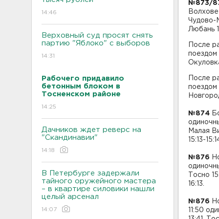
№873/8
Волхове 
14:46
Чудово-М
Любань 1
Верховный суд просят снять
партию "Яблоко" с выборов
После ра
поездом 
14:31
Окуловка
Рабочего придавило
После ра
бетонным блоком в
поездом 
Тосненском районе
Новгород
14:25
№874
Бо
одиночны
Дачников ждет реверс на
Малая Ви
"Скандинавии"
15:13-15
14:18
№876
Н
одиночны
В Петербурге задержали
Тосно 15
тайного оружейного мастера
16:13.
– в квартире силовики нашли
целый арсенал
№876
Но
14:07
11:50 од