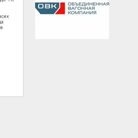
ург-Гл.
всех
да
 в