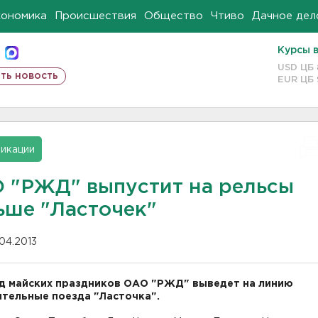
кономика
Происшествия
Общество
Чтиво
Дачное дел
Курсы 
USD ЦБ
ть новость
EUR ЦБ
икации
 "РЖД" выпустит на рельсы
ьше "Ласточек"
.04.2013
д майских праздников ОАО "РЖД" выведет на линию
тельные поезда "Ласточка".