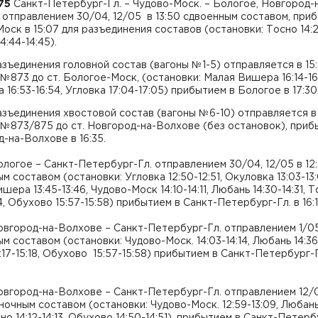
75
Санкт-Петербург-Гл. – Чудово-Моск. – Бологое, Новгород-
отправлением 30/04, 12/05 в 13:50 сдвоенным составом, при
оск в 15:07 для разъединения составов (остановки: Тосно 14:2
4:44-14:45).
зъединения головной состав (вагоны №1-5) отправляется в 15
№873 до ст. Бологое-Моск, (остановки: Малая Вишера 16:14-16:
 16:53-16:54, Угловка 17:04-17:05) прибытием в Бологое в 17:30
зъединения хвостовой состав (вагоны №6-10) отправляется в 
№873/875 до ст. Новгород-на-Волхове (без остановок), приб
-на-Волхове в 16:35.
логое – Санкт-Петербург-Гл. отправлением 30/04, 12/05 в 12:
м составом (остановки: Угловка 12:50-12:51, Окуловка 13:03-13:
шера 13:45-13:46, Чудово-Моск 14:10-14:11, Любань 14:30-14:31, 
:14, Обухово 15:57-15:58) прибытием в Санкт-Петербург-Гл. в 16:1
овгород-на-Волхове – Санкт-Петербург-Гл. отправлением 1/05
м составом (остановки: Чудово-Моск. 14:03-14:14, Любань 14:36-
:17-15:18, Обухово 15:57-15:58) прибытием в Санкт-Петербург-Г
вгород-на-Волхове – Санкт-Петербург-Гл. отправлением 12/
иночным составом (остановки: Чудово-Моск. 12:59-13:09, Любань