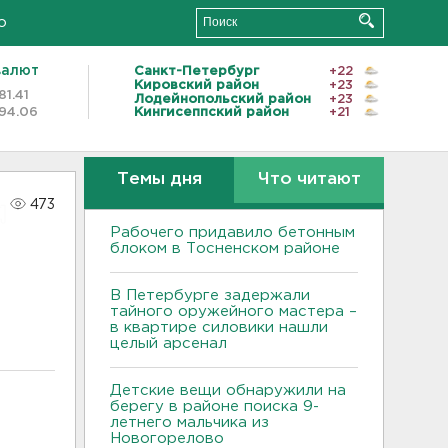
о
валют
Санкт-Петербург
+22
Кировский район
+23
81.41
Лодейнопольский район
+23
94.06
Кингисеппский район
+21
Темы дня
Что читают
473
Рабочего придавило бетонным
блоком в Тосненском районе
В Петербурге задержали
тайного оружейного мастера –
в квартире силовики нашли
целый арсенал
Детские вещи обнаружили на
берегу в районе поиска 9-
летнего мальчика из
Новогорелово