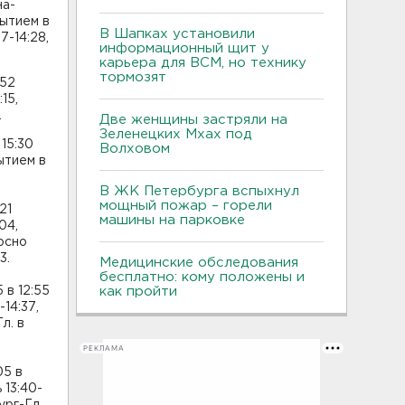
на-
бытием в
В Шапках установили
7-14:28,
информационный щит у
карьера для ВСМ, но технику
тормозят
:52
15,
.
Две женщины застряли на
Зеленецких Мхах под
15:30
Волховом
ытием в
В ЖК Петербурга вспыхнул
мощный пожар – горели
21
машины на парковке
04,
Тосно
3.
Медицинские обследования
бесплатно: кому положены и
 в 12:55
как пройти
14:37,
л. в
РЕКЛАМА
05 в
 13:40-