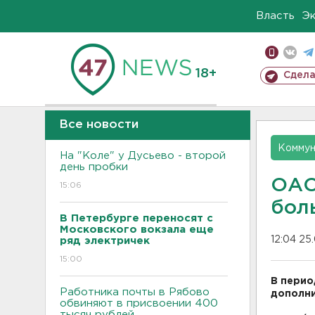
Власть
Э
18+
Сдела
Все новости
Коммун
На "Коле" у Дусьево - второй
день пробки
ОАО
15:06
бол
В Петербурге переносят с
Московского вокзала еще
12:04 25
ряд электричек
15:00
В перио
Работника почты в Рябово
дополни
обвиняют в присвоении 400
тысяч рублей