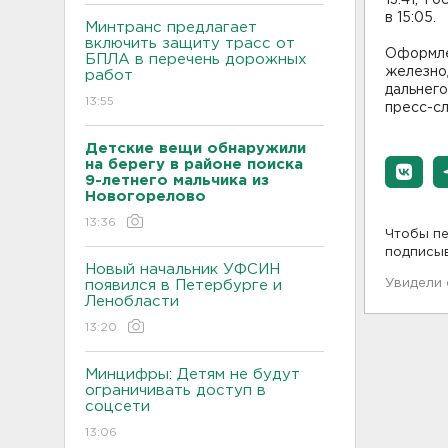
13:41, Т
в 15:05.
Минтранс предлагает
включить защиту трасс от
Оформле
БПЛА в перечень дорожных
железно
работ
дальнего
13:55
пресс-с
Детские вещи обнаружили
на берегу в районе поиска
9-летнего мальчика из
Новогорелово
13:36
Чтобы пе
подписы
Новый начальник УФСИН
Увидели
появился в Петербурге и
Ленобласти
13:20
Минцифры: Детям не будут
ограничивать доступ в
соцсети
13:06