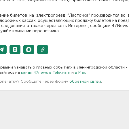
осно 14:12-14:13, Обухово 14:50-14:51), прибытием в Санкт-Петерб
ние билетов на электропоезд "Ласточка" производится во 
дорожных кассах, осуществляющих продажу билетов на поез
 следования, а также через сеть Интернет, сообщили 47News
лужбе компании перевозчика.
рвыми узнавать о главных событиях в Ленинградской области -
вайтесь на
канал 47news в Telegram
и
в Maх
 опечатку? Сообщите через форму
обратной связи
.