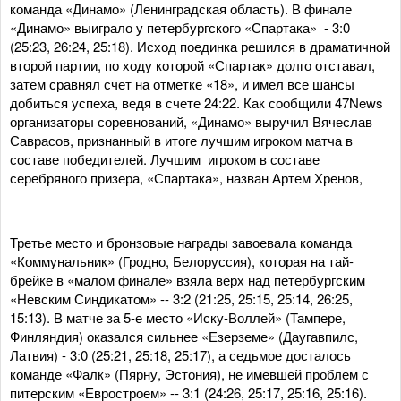
команда «Динамо» (Ленинградская область). В финале
«Динамо» выиграло у петербургского «Спартака» - 3:0
(25:23, 26:24, 25:18). Исход поединка решился в драматичной
второй партии, по ходу которой «Спартак» долго отставал,
затем сравнял счет на отметке «18», и имел все шансы
добиться успеха, ведя в счете 24:22. Как сообщили 47News
организаторы соревнований, «Динамо» выручил Вячеслав
Саврасов, признанный в итоге лучшим игроком матча в
составе победителей. Лучшим игроком в составе
серебряного призера, «Спартака», назван Артем Хренов,
Третье место и бронзовые награды завоевала команда
«Коммунальник» (Гродно, Белоруссия), которая на тай-
брейке в «малом финале» взяла верх над петербургским
«Невским Синдикатом» -- 3:2 (21:25, 25:15, 25:14, 26:25,
15:13). В матче за 5-е место «Иску-Воллей» (Тампере,
Финляндия) оказался сильнее «Езерземе» (Даугавпилс,
Латвия) - 3:0 (25:21, 25:18, 25:17), а седьмое досталось
команде «Фалк» (Пярну, Эстония), не имевшей проблем с
питерским «Евростроем» -- 3:1 (24:26, 25:17, 25:16, 25:16).