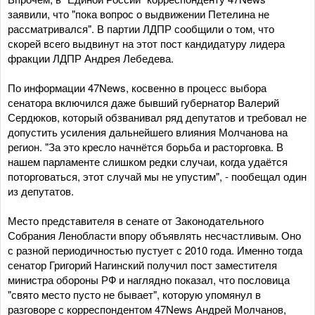
заявили, что "пока вопрос о выдвижении Петелина не
рассматривался". В партии ЛДПР сообщили о том, что
скорей всего выдвинут на этот пост кандидатуру лидера
фракции ЛДПР Андрея Лебедева.
По информации 47News, косвенно в процесс выбора
сенатора включился даже бывший губернатор Валерий
Сердюков, который обзванивал ряд депутатов и требовал не
допустить усиления дальнейшего влияния Молчанова на
регион. "За это кресло начнётся борьба и расторговка. В
нашем парламенте слишком редки случаи, когда удаётся
поторговаться, этот случай мы не упустим", - пообещал один
из депутатов.
Место представителя в сенате от Законодательного
Собрания Ленобласти впору объявлять несчастливым. Оно
с разной периодичностью пустует с 2010 года. Именно тогда
сенатор Григорий Нагинский получил пост заместителя
министра обороны РФ и наглядно показал, что пословица
"свято место пусто не бывает", которую упомянул в
разговоре с корреспондентом 47News Андрей Молчанов,