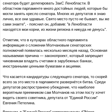
сенатора будет делегировать ЗакС Ленобласти. В
областном парламенте много достойных людей, которые бы
могли занять кресло сенатора. Многих из депутатов я знаю
лично, все они здравые. Свято место пусто не бывает, вы же
сами знаете", - пояснил он, добавив: "в Ленобласти
находятся мои корни, из жизни региона я никуда не денусь".
Отметим, что в кулуарах областного парламента
информация о сложении Молчановым сенаторских
полномочий появилась несколько месяцев назад. Основная
называемая причина — законопроект, который запрещает
чиновникам владеть счетами в зарубежных банках,
иностранными ценными бумагами и акциями.
Что касается кандидатуры следующего сенатора, то скорей
всего за это место в парламенте развернётся битва. Среди
депутатов распространено убеждение, что наиболее
вероятным преемником сам Молчанов на этом посту хочет
видеть своего советника, депутата от "Единой России"
Евгения Петелина.
Впрочем, в "Единой России" корреспонденту 47News