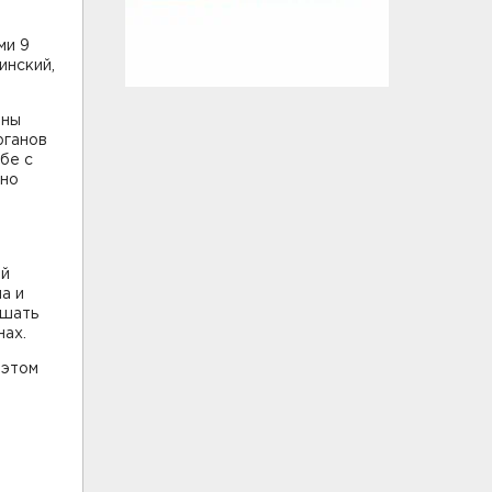
ми 9
инский,
ены
рганов
бе с
ано
ей
а и
ешать
нах.
 этом