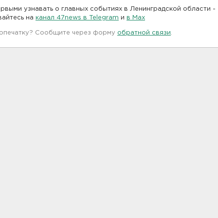
рвыми узнавать о главных событиях в Ленинградской области -
вайтесь на
канал 47news в Telegram
и
в Maх
 опечатку? Сообщите через форму
обратной связи
.