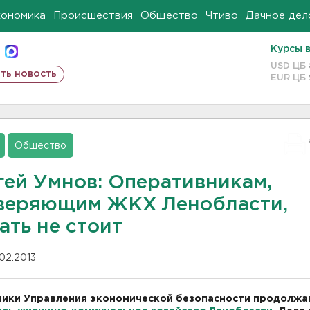
кономика
Происшествия
Общество
Чтиво
Дачное дел
Курсы 
USD ЦБ
ть новость
EUR ЦБ
Общество
гей Умнов: Оперативникам,
веряющим ЖКХ Ленобласти,
ать не стоит
.02.2013
ики Управления экономической безопасности продолж