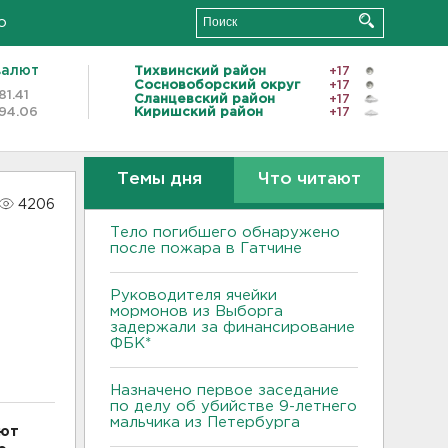
о
валют
Тихвинский район
+17
Сосновоборский округ
+17
81.41
Сланцевский район
+17
94.06
Киришский район
+17
Темы дня
Что читают
4206
Тело погибшего обнаружено
после пожара в Гатчине
Руководителя ячейки
мормонов из Выборга
задержали за финансирование
ФБК*
Назначено первое заседание
по делу об убийстве 9-летнего
мальчика из Петербурга
ают