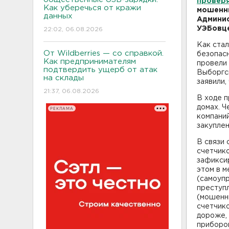
проверя
Как уберечься от кражи
мошенни
данных
Админис
УЭБовце
22:02, 06.08.2026
Как ста
От Wildberries — со справкой.
безопас
Как предпринимателям
провели
подтвердить ущерб от атак
Выборгс
на склады
заявили,
21:37, 06.08.2026
В ходе п
домах. Ч
РЕКЛАМА
компаний
закуплен
В связи 
счетчико
зафиксир
этом в м
(самоупр
преступл
(мошенни
счетчико
дороже, 
приборо