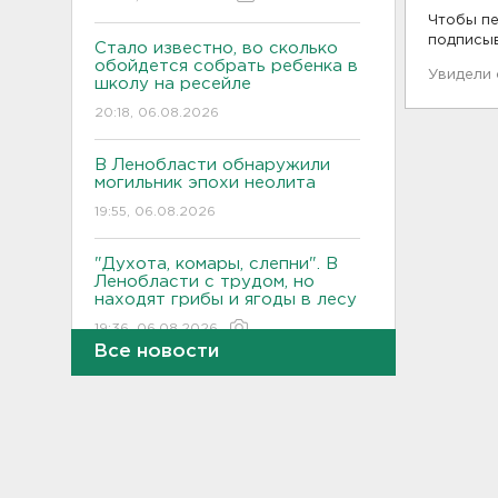
Чтобы пе
подписы
Стало известно, во сколько
обойдется собрать ребенка в
Увидели
школу на ресейле
20:18, 06.08.2026
В Ленобласти обнаружили
могильник эпохи неолита
19:55, 06.08.2026
"Духота, комары, слепни". В
Ленобласти с трудом, но
находят грибы и ягоды в лесу
19:36, 06.08.2026
Все новости
Ученые пришли к выводу, что
дача или проживание рядом с
парком спасает от этой
болезни
19:07, 06.08.2026