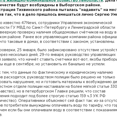
ть жилищно-коммунальное хозяйство Ленобласти
. Дела 
честве будут возбуждены в Выборгском районе.
трация Тихвинского района пыталась "надавить" на ме
в так, что в дело пришлось вмешаться лично Сергею Ум
ло известно 47News, сотрудники Управления экономической
ности ГУ МВД по Санкт-Петербургу и Ленинградской области
 веерную проверку наличия общедомовых счётчиков на воду в
ком районе. Ранее все управляющие компании района официа
 что таковые в домах, в соответствии с законом, установлены.
роверки, 25 января, было зафиксировано отсутствие устройст
ерез несколько дней, 29-го января, руководство управляющих
 заявило, что начнёт ставить счетчики вот-вот, якобы прибор
ы еще в сентябре, но установить их банально не успели.
с тем, что данные по фактическому и юридическому наличию
в расходятся, руководством полиции было решено не только
овать нарушение, но и готовить материалы к возбуждению де
естном отделе полиции настаивали на более мягкой статье 33
авство), но в петербургском Главке решили, что состав
ения подходит под более строгую статью 159 ч.3 УК РФ
чество). Оперативники объясняют сей факт так: из-за отсут
в потребители вынуждены оплачивать воду по тарифу, что го
чем если бы они оплачивали воду в соответствии с показания
в.