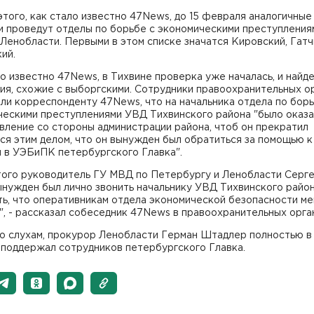
того, как стало известно 47News, до 15 февраля аналогичные
и проведут отделы по борьбе с экономическими преступления
Ленобласти. Первыми в этом списке значатся Кировский, Гатч
ий.
о известно 47News, в Тихвине проверка уже началась, и найд
ия, схожие с выборгскими. Сотрудники правоохранительных о
ли корреспонденту 47News, что на начальника отдела по борь
ческими преступлениями УВД Тихвинского района "было оказ
вление со стороны администрации района, чтоб он прекратил
ся этим делом, что он вынужден был обратиться за помощью к
м в УЭБиПК петербургского Главка".
этого руководитель ГУ МВД по Петербургу и Ленобласти Серг
нужден был лично звонить начальнику УВД Тихвинского район
ть, что оперативникам отдела экономической безопасности м
", - рассказал собеседник 47News в правоохранительных орга
по слухам, прокурор Ленобласти Герман Штадлер полностью в
 поддержал сотрудников петербургского Главка.