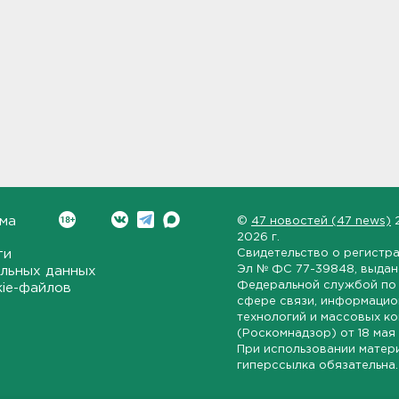
ма
©
47 новостей (47 news)
2026 г.
ти
Свидетельство о регистр
Эл № ФС 77-39848
, выда
льных данных
Федеральной службой по 
kie-файлов
сфере связи, информаци
технологий и массовых к
(Роскомнадзор) от
18 мая
При использовании матер
гиперссылка обязательна.