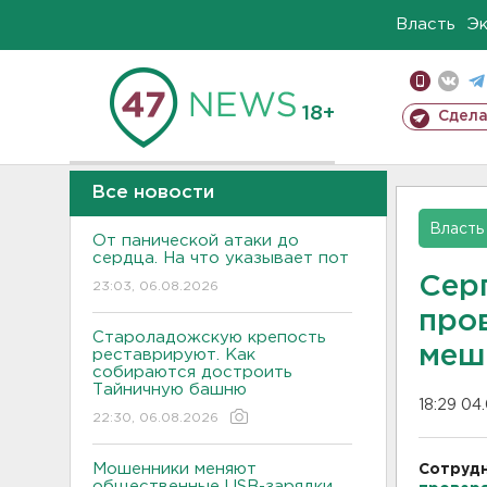
Власть
Э
18+
Сдела
Все новости
Власть
От панической атаки до
сердца. На что указывает пот
Сер
23:03, 06.08.2026
про
Староладожскую крепость
меш
реставрируют. Как
собираются достроить
Тайничную башню
18:29 04
22:30, 06.08.2026
Мошенники меняют
Сотрудн
общественные USB-зарядки.