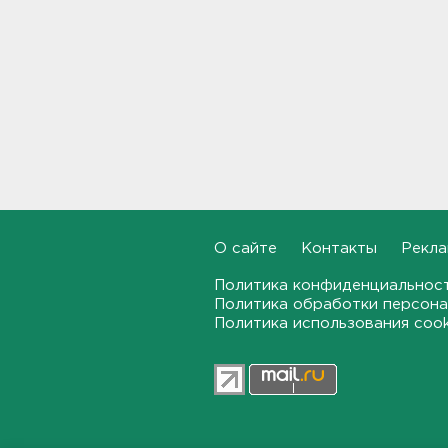
Для иностранных
абитуриентов хотят ввести
экзамен по русскому
18:49, 06.08.2026
Смертельное ДТП
произошло на КАД у Низино
18:23, 06.08.2026
Наезд моторной лодки на
матрас с детьми в
Ленобласти стал уголовным
О сайте
Контакты
Рекла
делом
18:22, 06.08.2026
Политика конфиденциальнос
Политика обработки персона
Политика использования coo
Фермеры в Ленобласти
смогут получить до 8 млн
рублей на развитие
хозяйства
18:07, 06.08.2026