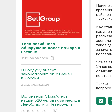
Помимо э
проверк
районов 
Тихвинск
Как стал
нарушен
рассказа
экономи
Тело погибшего
такое да
обнаружено после пожара в
занимать
Гатчине
коллега
21:12, 06.08.2026
"Из-за 
Умнов вы
В Госдуму внесут
объясня
законопроект об отмене ЕГЭ
не стоит
в России
Также, 
21:02, 06.08.2026
вопросе
Волонтеры "ЛизаАлерт"
нашли 320 человек за месяц в
Ленобласти и Петербурге
20:40, 06.08.2026