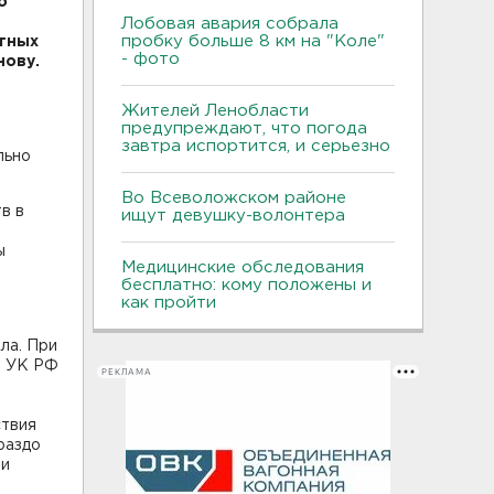
о
Лобовая авария собрала
пробку больше 8 км на "Коле"
стных
- фото
нову.
Жителей Ленобласти
предупреждают, что погода
завтра испортится, и серьезно
льно
Во Всеволожском районе
в в
ищут девушку-волонтера
ы
Медицинские обследования
бесплатно: кому положены и
как пройти
ла. При
0 УК РФ
РЕКЛАМА
ствия
раздо
ми