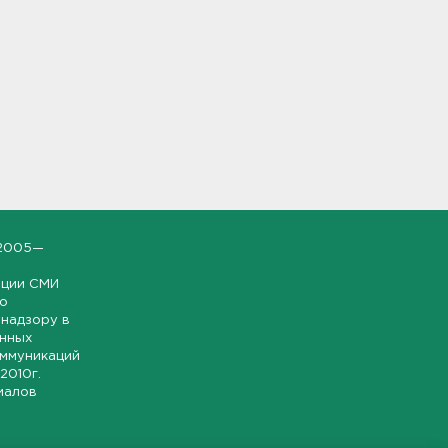
2005—
ации СМИ
но
надзору в
онных
оммуникаций
 2010г.
иалов