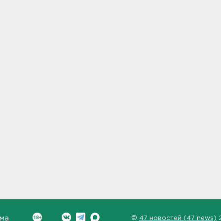
ма
©
47 новостей (47 news)