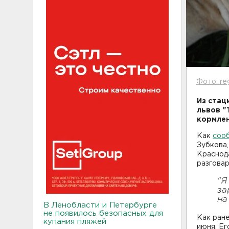
Фото: re
Из стац
львов "
кормлен
Как
соо
Зубкова,
Краснода
разговар
"Я
за
на
В Ленобласти и Петербурге
не появилось безопасных для
Как ран
купания пляжей
июня. Ег