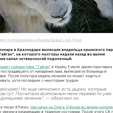
gion Komsomolskaya Pravda/Global Look Press
ионара в Краснодаре выписали владельца крымского па
Тайган", на которого полторы недели назад во время
ия напал четвероногий подопечный.
бщает сафари-парк "Тайган"
в Крыму 3 июля, директора парка
 пострадавшего от нападения льва, выписали из больницы в
ре. После полутора недель лечения он может ходить и
ивать, хотя последнее с некоторым трудом.
 воскрес! Но еще немножко есть дырки, которые
растут. Посчитали возможным меня перевести уже
 домашнее лечение", — объяснил он.
ее писал 47news,
лев напал на Олега Зубкова во время кормле
о увезли в реанимацию в тяжелом состоянии. После этого СК 