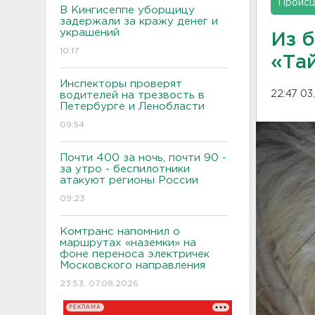
Проис
В Кингисеппе уборщицу
задержали за кражу денег и
украшений
Из 
10:17
«Тай
Инспекторы проверят
22:47 03
водителей на трезвость в
Петербурге и Ленобласти
09:54
Почти 400 за ночь, почти 90 -
за утро - беспилотники
атакуют регионы России
09:23
Комтранс напомнил о
маршрутах «наземки» на
фоне переноса электричек
Московского направления
23:53, 07.08.2026
РЕКЛАМА