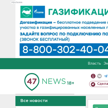
РЕКЛАМА
Власть
Э
18+
Сдела
Все новости