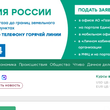
кономика
Происшествия
Общество
Чтиво
Дачное дел
Курсы 
USD ЦБ
ть новость
EUR ЦБ