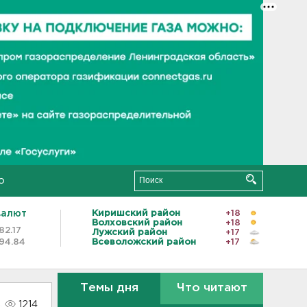
о
валют
Киришский район
+18
Волховский район
+18
82.17
Лужский район
+17
94.84
Всеволожский район
+17
Темы дня
Что читают
1214