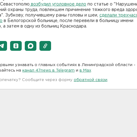
 Севастополю
возбудил уголовное дело
по статье о "Нарушен
ний охраны труда, повлекшем причинение тяжкого вреда здо
". Зубкову, получившему раны головы и шеи,
сделали трехча
ю
в Белогорской больнице, после перевели в больницу имени
 а затем в одну из больниц Краснодара.
рвыми узнавать о главных событиях в Ленинградской области -
вайтесь на
канал 47news в Telegram
и
в Maх
 опечатку? Сообщите через форму
обратной связи
.